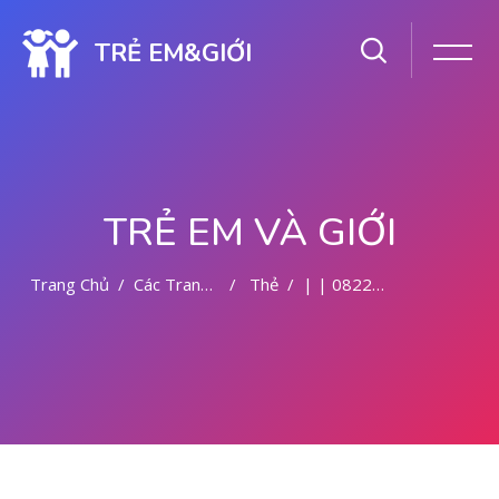
TRẺ EM&GIỚI
TRẺ EM VÀ GIỚI
Trang Chủ
Các Trang Của Hệ Thống
Thẻ
| | 0822-8177-9727 KLINIK ABORSI DI MALANG
Chuyển tới nội dung chính