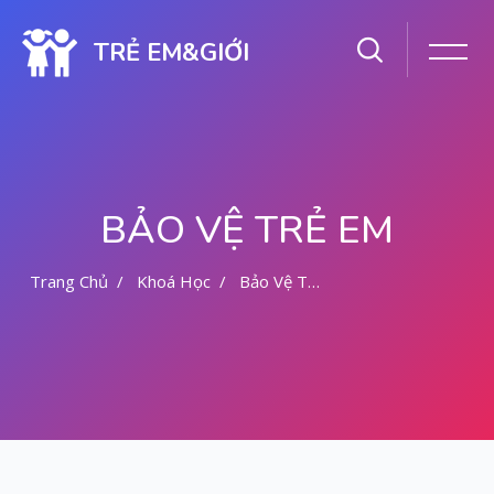
TRẺ EM&GIỚI
BẢO VỆ TRẺ EM
Trang Chủ
Khoá Học
Bảo Vệ Trẻ Em
Chuyển tới nội dung chính