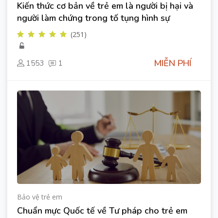
Kiến thức cơ bản về trẻ em là người bị hại và
người làm chứng trong tố tụng hình sự
(251)
MIỄN PHÍ
1553
1
Bảo vệ trẻ em
Chuẩn mực Quốc tế về Tư pháp cho trẻ em