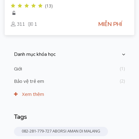
(13)
MIỄN PHÍ
311
1
Danh mục khóa học
Bỏ qua [Cocoon] Course Categories List
Giới
(1)
Bảo vệ trẻ em
(2)
Xem thêm
Tags
Bỏ qua Thẻ
082-281-779-727 ABORSI AMAN DI MALANG