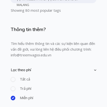
MALANG
Showing 80 most popular tags
Bỏ qua [Cocoon] Course Info
Thông tin thêm?
Tìm hiểu thêm thông tin và các sự kiện liên quan đến
vấn đề giới, vui lòng liên hệ điều phối chương trình:
info@treemvagioi.edu.vn
Lọc theo phí
Bỏ qua [Cocoon] Course Filter (Paid)
Tất cả
Trả phí
Miễn phí