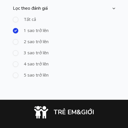
Lọc theo đánh giá
Bỏ qua [Cocoon] Course Filter (Rating)
Tất cả
1 sao trở lên
2 sao trở lên
3 sao trở lên
4 sao trở lên
5 sao trở lên
TRẺ EM&GIỚI