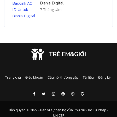
Bisnis Digital
7 Tháng tám
TRẺ EM&GIỚI
Trang chủ
Điều khoản
Câu hỏi thường gặp
Tài liệu
Đăng ký
Bản quyền © 2022 - Ban vì sự tiến bộ của Phụ Nữ - Bộ Tư Pháp -
UNICEF