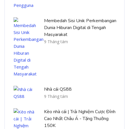
Membedah Sisi Unik Perkembangan
Dunia Hiburan Digital di Tengah
Masyarakat
9 Tháng tám
Nhà cái QS88
9 Tháng tám
Kèo nhà cái | Trải Nghiệm Cược Đỉnh
Cao Nhất Châu Á - Tặng Thưởng
150K