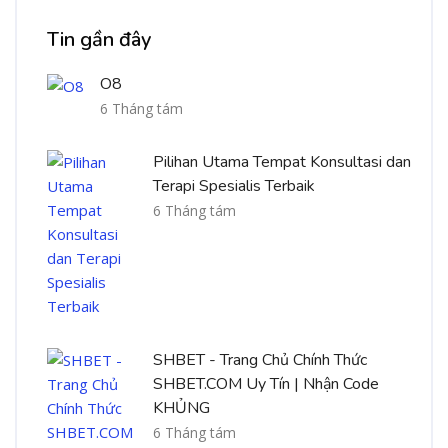
Bỏ qua [Cocoon] Recent blog posts list
Tin gần đây
O8
6 Tháng tám
Pilihan Utama Tempat Konsultasi dan
Terapi Spesialis Terbaik
6 Tháng tám
SHBET - Trang Chủ Chính Thức
SHBET.COM Uy Tín | Nhận Code
KHỦNG
6 Tháng tám