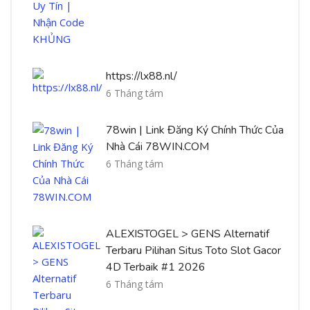
https://lx88.nl/
6 Tháng tám
78win | Link Đăng Ký Chính Thức Của
Nhà Cái 78WIN.COM
6 Tháng tám
ALEXISTOGEL > GENS Alternatif
Terbaru Pilihan Situs Toto Slot Gacor
4D Terbaik #1 2026
6 Tháng tám