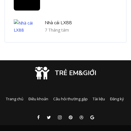
Nhà cái LX88
7 Tháng tám
TRẺ EM&GIỚI
Trang chủ
Điều khoản
Câu hỏi thường gặp
Tài liệu
Đăng ký