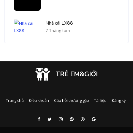
Nhà cái LX88
7 Tháng tám
TRẺ EM&GIỚI
Trang chủ
Điều khoản
Câu hỏi thường gặp
Tài liệu
Đăng ký