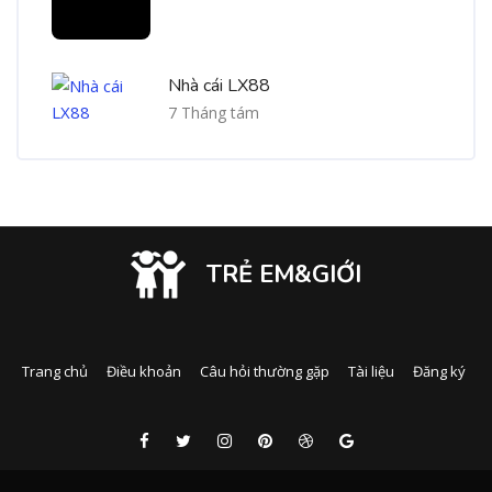
Nhà cái LX88
7 Tháng tám
TRẺ EM&GIỚI
Trang chủ
Điều khoản
Câu hỏi thường gặp
Tài liệu
Đăng ký