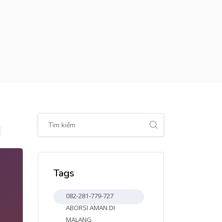
Bỏ qua [Cocoon] Global search (sidebar)
Bỏ qua Tags
Tags
082-281-779-727
ABORSI AMAN DI
MALANG