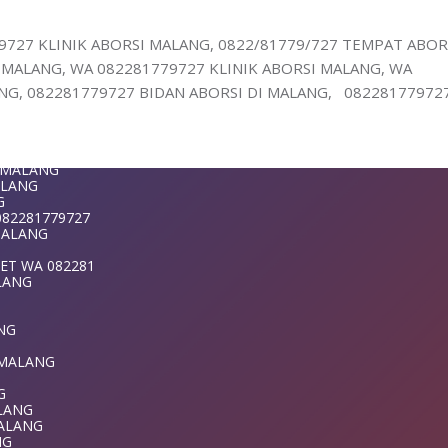
1-779-727 K
DI MALANG
LANG
9727 KLINIK ABORSI MALANG, 0822/81779/727 TEMPAT ABOR
ANG
MALANG, WA 082281779727 KLINIK ABORSI MALANG, WA
NG
ANG
G, 082281779727 BIDAN ABORSI DI MALANG, 08228177972
 DI MALANG
9727 KLINIK
LANG
ANG
G
ALANG
T MALANG
MALANG
ALANG
G
082281779727
ANG
 MALANG
NG
NG
ET WA 082281
LANG
281779727 TE
MALANG
ANG
T WA 08228177
 MALANG
ANG
G
ALANG
MALANG
MALANG
ALANG
NG