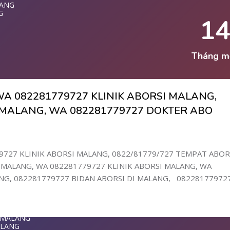
LANG
LANG
779727 KLINI
G
1
ET MALANG
T DI MALANG
LANG
ANG
MALANG
Tháng m
NG
LANG
I MALANG
A 082281779727 KLINIK ABORSI MALANG,
G
WA 0822817797
I MALANG, WA 082281779727 DOKTER ABO
G
1-779-727 K
DI MALANG
LANG
9727 KLINIK ABORSI MALANG, 0822/81779/727 TEMPAT ABOR
ANG
MALANG, WA 082281779727 KLINIK ABORSI MALANG, WA
NG
ANG
G, 082281779727 BIDAN ABORSI DI MALANG, 08228177972
 DI MALANG
9727 KLINIK
LANG
ANG
G
ALANG
T MALANG
MALANG
ALANG