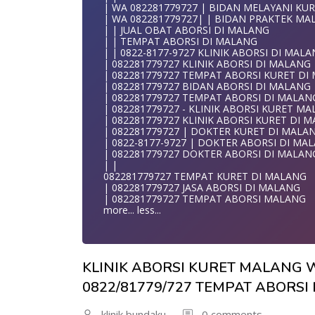
WA 082281779727 TEMPAT KURET DI MALA
| WA 082281779727 | BIDAN MELAYANI KUR
WA 082281779727 JASA ABORSI DI MALANG
| WA 082281779727| | BIDAN PRAKTEK MA
| WA 082-281-779-727 KURET AMAN WA 082
| | JUAL OBAT ABORSI DI MALANG
| WA 082-281-779-727 LOKASI ABORSI DI 
| | TEMPAT ABORSI DI MALANG
082-281-779-727 ABORSI AMAN DI MALANG
| | 0822-8177-9727 KLINIK ABORSI DI MAL
| WA 082281779727 BIDAN MELAYANI KURE
| 082281779727 KLINIK ABORSI DI MALANG
WA 082281779727 BIDAN PRAKTEK MALANG
| 082281779727 TEMPAT ABORSI KURET DI
| KLINIK ABORSI MALANG
| 082281779727 BIDAN ABORSI DI MALANG
WA 082281779727 TEMPAT ABORSI DI MAL
| 082281779727 TEMPAT ABORSI DI MALAN
| 082281779727 KLINIK ABORSI MALANG
| 082281779727 - KLINIK ABORSI KURET M
| WA 0822-8177-9727 DOKTER ABORSI DI 
| 082281779727 KLINIK ABORSI KURET DI 
| WA 082*2817797*27 BIDAN ABORSI DI M
| 082281779727 | DOKTER KURET DI MALA
| WA 0822*81779*727 KLINIK KURET DI MA
| 0822-8177-9727 | DOKTER ABORSI DI MA
WA 082281779727 KURET AMAN | WA 082281
| 082281779727 DOKTER ABORSI DI MALAN
| WA 0822/81779/727 TEMPAT ABORSI KUR
| |
| WA 082/281779/727 KLINIK ABORSI KURE
082281779727 TEMPAT KURET DI MALANG
| WA 082281779727 DOKTER KURET DI MA
| 082281779727 JASA ABORSI DI MALANG
WA 082281779727 DOKTER ABORSI DI MAL
| 082281779727 TEMPAT ABORSI MALANG
| WA 08228*1779*727 TEMPAT KURET DI 
more...
less...
| WA )082281779727) JASA ABORSI DI MALA
| WA 0822#8177#9727 TEMPAT ABORSI MA
| | WA 082281779727 | | LOKASI ABORSI D
| ABORSI AMAN DI MALANG
KLINIK ABORSI KURET MALANG W
| WA 082281779727 TEMPAT KURET MALAN
WA 082281779727 BIDAN MELAYANI KURET 
0822/81779/727 TEMPAT ABORS
| WA 082281779727BIDAN PRAKTEK MALAN
JUAL OBAT ABORSI DI MALANG
| TEMPAT ABORSI DI MALANG
klinik bundaku
0 comments