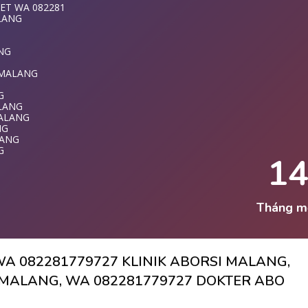
NG
ET WA 082281
LANG
281779727 TE
MALANG
ANG
T WA 08228177
 MALANG
ANG
G
ALANG
MALANG
MALANG
ALANG
NG
LANG
LANG
779727 KLINI
G
1
ET MALANG
T DI MALANG
LANG
ANG
MALANG
Tháng m
NG
LANG
I MALANG
A 082281779727 KLINIK ABORSI MALANG,
G
WA 0822817797
I MALANG, WA 082281779727 DOKTER ABO
G