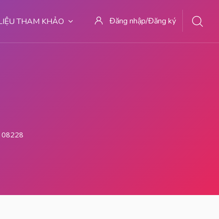
Đăng nhập/Đăng ký
 LIỆU THAM KHẢO
 082281779727 | | Lokasi Aborsi Di Malang