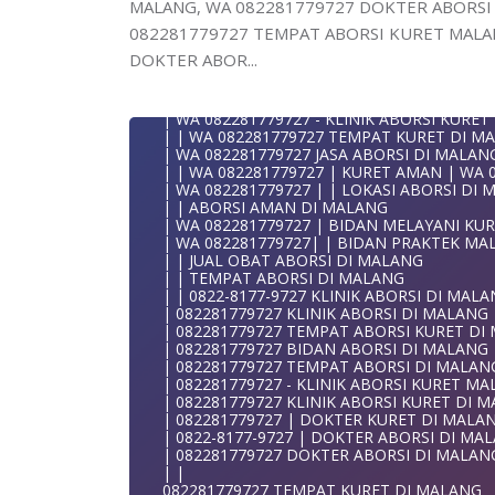
MALANG, WA 082281779727 DOKTER ABORSI 
| WA 082281779727 TEMPAT ABORSI MALA
| 0822-8177-9727 DOKTER ABORSI DI MAL
082281779727 TEMPAT ABORSI KURET MALAN
| WA 082281779727 TEMPAT ABORSI KURET
DOKTER ABOR...
KLINIK ABORSI KURET MALANG WA 08228177
| WA 082281779727 DOKTER ABORSI DI MA
0822/81779/727 TEMPAT ABORSI MALANG
| WA 082281779727 KLINIK ABORSI DI MAL
WA 082281779727 DOKTER ABORSI MALAN
| WA 082281779727 | DOKTER KURET DI M
WA 082281779727 KLINIK ABORSI MALANG
| WA 082281779727 - KLINIK ABORSI KURE
WA 082281779727 TEMPAT ABORSI KURET 
| | WA 082281779727 TEMPAT KURET DI M
082281779727 BIDAN ABORSI DI MALANG
| WA 082281779727 JASA ABORSI DI MALAN
082281779727 DOKTER ABORSI DI MALANG
| | WA 082281779727 | KURET AMAN | WA 
WA 0822*81779*727 TEMPAT ABORSI MAL
| WA 082281779727 | | LOKASI ABORSI DI
WA 082281779727 DOKTER KURET DI MALA
| | ABORSI AMAN DI MALANG
WA 082281779727 TEMPAT KURET DI MALA
| WA 082281779727 | BIDAN MELAYANI KUR
WA 082281779727 JASA ABORSI DI MALANG
| WA 082281779727| | BIDAN PRAKTEK MA
| WA 082-281-779-727 KURET AMAN WA 082
| | JUAL OBAT ABORSI DI MALANG
| WA 082-281-779-727 LOKASI ABORSI DI 
| | TEMPAT ABORSI DI MALANG
082-281-779-727 ABORSI AMAN DI MALANG
| | 0822-8177-9727 KLINIK ABORSI DI MAL
| WA 082281779727 BIDAN MELAYANI KURE
| 082281779727 KLINIK ABORSI DI MALANG
WA 082281779727 BIDAN PRAKTEK MALANG
| 082281779727 TEMPAT ABORSI KURET DI
| KLINIK ABORSI MALANG
| 082281779727 BIDAN ABORSI DI MALANG
WA 082281779727 TEMPAT ABORSI DI MAL
| 082281779727 TEMPAT ABORSI DI MALAN
| 082281779727 KLINIK ABORSI MALANG
| 082281779727 - KLINIK ABORSI KURET M
| WA 0822-8177-9727 DOKTER ABORSI DI 
| 082281779727 KLINIK ABORSI KURET DI 
| WA 082*2817797*27 BIDAN ABORSI DI M
| 082281779727 | DOKTER KURET DI MALA
| WA 0822*81779*727 KLINIK KURET DI MA
| 0822-8177-9727 | DOKTER ABORSI DI MA
WA 082281779727 KURET AMAN | WA 082281
| 082281779727 DOKTER ABORSI DI MALAN
| WA 0822/81779/727 TEMPAT ABORSI KUR
| |
| WA 082/281779/727 KLINIK ABORSI KURE
082281779727 TEMPAT KURET DI MALANG