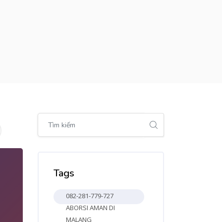
Bỏ qua [Cocoon] Global search (sidebar)
Bỏ qua Tags
Tags
082-281-779-727
ABORSI AMAN DI
MALANG