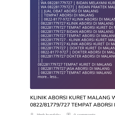
WA 082281779727 TEMPAT KURET DI MALA
| WA 082281779727 | BIDAN MELAYANI KUR
WA 082281779727 JASA ABORSI DI MALANG
| WA 082281779727| | BIDAN PRAKTEK MA
| WA 082-281-779-727 KURET AMAN WA 082
| | JUAL OBAT ABORSI DI MALANG
| WA 082-281-779-727 LOKASI ABORSI DI 
| | TEMPAT ABORSI DI MALANG
082-281-779-727 ABORSI AMAN DI MALANG
| | 0822-8177-9727 KLINIK ABORSI DI MAL
| WA 082281779727 BIDAN MELAYANI KURE
| 082281779727 KLINIK ABORSI DI MALANG
WA 082281779727 BIDAN PRAKTEK MALANG
| 082281779727 TEMPAT ABORSI KURET DI
| KLINIK ABORSI MALANG
| 082281779727 BIDAN ABORSI DI MALANG
WA 082281779727 TEMPAT ABORSI DI MAL
| 082281779727 TEMPAT ABORSI DI MALAN
| 082281779727 KLINIK ABORSI MALANG
| 082281779727 - KLINIK ABORSI KURET M
| WA 0822-8177-9727 DOKTER ABORSI DI 
| 082281779727 KLINIK ABORSI KURET DI 
| WA 082*2817797*27 BIDAN ABORSI DI M
| 082281779727 | DOKTER KURET DI MALA
| WA 0822*81779*727 KLINIK KURET DI MA
| 0822-8177-9727 | DOKTER ABORSI DI MA
WA 082281779727 KURET AMAN | WA 082281
| 082281779727 DOKTER ABORSI DI MALAN
| WA 0822/81779/727 TEMPAT ABORSI KUR
| |
| WA 082/281779/727 KLINIK ABORSI KURE
082281779727 TEMPAT KURET DI MALANG
| WA 082281779727 DOKTER KURET DI MA
| 082281779727 JASA ABORSI DI MALANG
WA 082281779727 DOKTER ABORSI DI MAL
| 082281779727 TEMPAT ABORSI MALANG
| WA 08228*1779*727 TEMPAT KURET DI 
more...
less...
| WA )082281779727) JASA ABORSI DI MALA
| WA 0822#8177#9727 TEMPAT ABORSI MA
| | WA 082281779727 | | LOKASI ABORSI D
| ABORSI AMAN DI MALANG
KLINIK ABORSI KURET MALANG W
| WA 082281779727 TEMPAT KURET MALAN
WA 082281779727 BIDAN MELAYANI KURET 
0822/81779/727 TEMPAT ABORS
| WA 082281779727BIDAN PRAKTEK MALAN
JUAL OBAT ABORSI DI MALANG
| TEMPAT ABORSI DI MALANG
klinik bundaku
0 comments