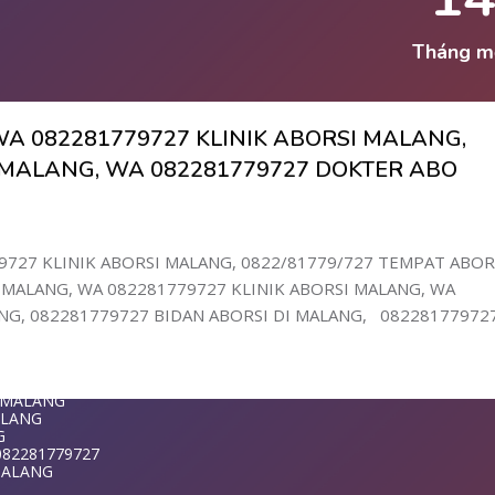
LANG
ANG
MALANG
Tháng m
NG
LANG
I MALANG
A 082281779727 KLINIK ABORSI MALANG,
G
WA 0822817797
I MALANG, WA 082281779727 DOKTER ABO
G
1-779-727 K
DI MALANG
LANG
9727 KLINIK ABORSI MALANG, 0822/81779/727 TEMPAT ABOR
ANG
MALANG, WA 082281779727 KLINIK ABORSI MALANG, WA
NG
ANG
G, 082281779727 BIDAN ABORSI DI MALANG, 08228177972
 DI MALANG
9727 KLINIK
LANG
ANG
G
ALANG
T MALANG
MALANG
ALANG
G
082281779727
ANG
 MALANG
NG