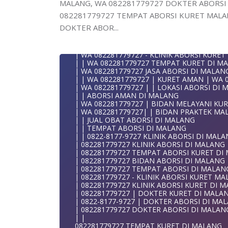
MALANG, WA 082281779727 DOKTER ABORSI 
| WA 082281779727 TEMPAT ABORSI MALA
| 0822-8177-9727 DOKTER ABORSI DI MAL
082281779727 TEMPAT ABORSI KURET MALAN
| WA 082281779727 TEMPAT ABORSI KURET
DOKTER ABOR...
KLINIK ABORSI KURET MALANG WA 08228177
| WA 082281779727 DOKTER ABORSI DI MA
0822/81779/727 TEMPAT ABORSI MALANG
| WA 082281779727 KLINIK ABORSI DI MAL
WA 082281779727 DOKTER ABORSI MALAN
| WA 082281779727 | DOKTER KURET DI M
WA 082281779727 KLINIK ABORSI MALANG
| WA 082281779727 - KLINIK ABORSI KURE
WA 082281779727 TEMPAT ABORSI KURET 
| | WA 082281779727 TEMPAT KURET DI M
082281779727 BIDAN ABORSI DI MALANG
| WA 082281779727 JASA ABORSI DI MALAN
082281779727 DOKTER ABORSI DI MALANG
| | WA 082281779727 | KURET AMAN | WA 
WA 0822*81779*727 TEMPAT ABORSI MAL
| WA 082281779727 | | LOKASI ABORSI DI
WA 082281779727 DOKTER KURET DI MALA
| | ABORSI AMAN DI MALANG
WA 082281779727 TEMPAT KURET DI MALA
| WA 082281779727 | BIDAN MELAYANI KUR
WA 082281779727 JASA ABORSI DI MALANG
| WA 082281779727| | BIDAN PRAKTEK MA
| WA 082-281-779-727 KURET AMAN WA 082
| | JUAL OBAT ABORSI DI MALANG
| WA 082-281-779-727 LOKASI ABORSI DI 
| | TEMPAT ABORSI DI MALANG
082-281-779-727 ABORSI AMAN DI MALANG
| | 0822-8177-9727 KLINIK ABORSI DI MAL
| WA 082281779727 BIDAN MELAYANI KURE
| 082281779727 KLINIK ABORSI DI MALANG
WA 082281779727 BIDAN PRAKTEK MALANG
| 082281779727 TEMPAT ABORSI KURET DI
| KLINIK ABORSI MALANG
| 082281779727 BIDAN ABORSI DI MALANG
WA 082281779727 TEMPAT ABORSI DI MAL
| 082281779727 TEMPAT ABORSI DI MALAN
| 082281779727 KLINIK ABORSI MALANG
| 082281779727 - KLINIK ABORSI KURET M
| WA 0822-8177-9727 DOKTER ABORSI DI 
| 082281779727 KLINIK ABORSI KURET DI 
| WA 082*2817797*27 BIDAN ABORSI DI M
| 082281779727 | DOKTER KURET DI MALA
| WA 0822*81779*727 KLINIK KURET DI MA
| 0822-8177-9727 | DOKTER ABORSI DI MA
WA 082281779727 KURET AMAN | WA 082281
| 082281779727 DOKTER ABORSI DI MALAN
| WA 0822/81779/727 TEMPAT ABORSI KUR
| |
| WA 082/281779/727 KLINIK ABORSI KURE
082281779727 TEMPAT KURET DI MALANG