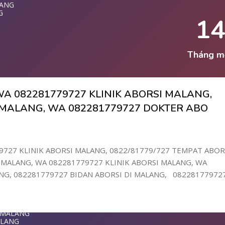
LANG
LANG
779727 KLINI
G
1
ET MALANG
T DI MALANG
LANG
ANG
MALANG
Tháng m
NG
LANG
I MALANG
A 082281779727 KLINIK ABORSI MALANG,
G
WA 0822817797
I MALANG, WA 082281779727 DOKTER ABO
G
1-779-727 K
DI MALANG
LANG
9727 KLINIK ABORSI MALANG, 0822/81779/727 TEMPAT ABOR
ANG
MALANG, WA 082281779727 KLINIK ABORSI MALANG, WA
NG
ANG
G, 082281779727 BIDAN ABORSI DI MALANG, 08228177972
 DI MALANG
9727 KLINIK
LANG
ANG
G
ALANG
T MALANG
MALANG
ALANG