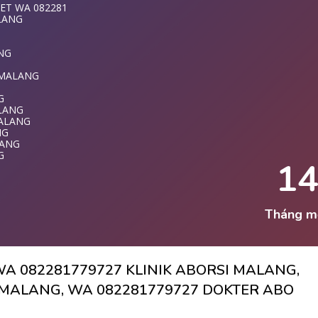
NG
ET WA 082281
LANG
281779727 TE
MALANG
ANG
T WA 08228177
 MALANG
ANG
G
ALANG
MALANG
MALANG
ALANG
NG
LANG
LANG
779727 KLINI
G
1
ET MALANG
T DI MALANG
LANG
ANG
MALANG
Tháng m
NG
LANG
I MALANG
A 082281779727 KLINIK ABORSI MALANG,
G
WA 0822817797
I MALANG, WA 082281779727 DOKTER ABO
G