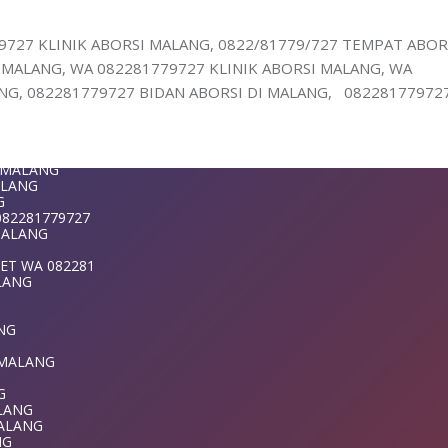
1-779-727 K
DI MALANG
LANG
9727 KLINIK ABORSI MALANG, 0822/81779/727 TEMPAT ABOR
ANG
MALANG, WA 082281779727 KLINIK ABORSI MALANG, WA
NG
ANG
G, 082281779727 BIDAN ABORSI DI MALANG, 08228177972
 DI MALANG
9727 KLINIK
LANG
ANG
G
ALANG
T MALANG
MALANG
ALANG
G
082281779727
ANG
 MALANG
NG
NG
ET WA 082281
LANG
281779727 TE
MALANG
ANG
T WA 08228177
 MALANG
ANG
G
ALANG
MALANG
MALANG
ALANG
NG