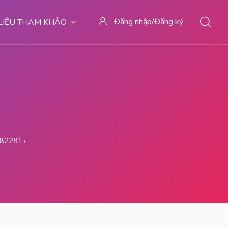
Đăng nhập/Đăng ký
 LIỆU THAM KHẢO
82281779727 Dokter Kuret Di Malang