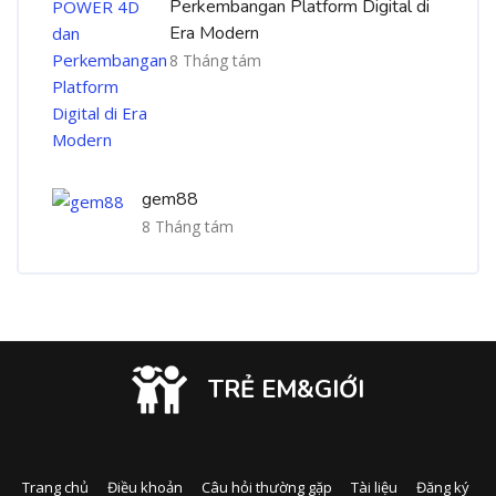
Perkembangan Platform Digital di
Era Modern
8 Tháng tám
gem88
8 Tháng tám
TRẺ EM&GIỚI
Trang chủ
Điều khoản
Câu hỏi thường gặp
Tài liệu
Đăng ký