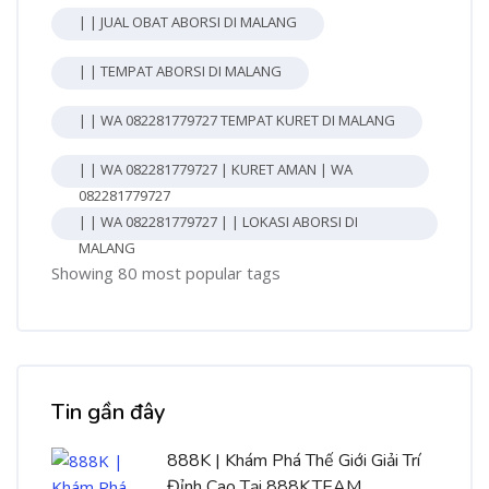
| | JUAL OBAT ABORSI DI MALANG
| | TEMPAT ABORSI DI MALANG
| | WA 082281779727 TEMPAT KURET DI MALANG
| | WA 082281779727 | KURET AMAN | WA
082281779727
| | WA 082281779727 | | LOKASI ABORSI DI
MALANG
Showing 80 most popular tags
Bỏ qua [Cocoon] Recent blog posts list
Tin gần đây
888K | Khám Phá Thế Giới Giải Trí
Đỉnh Cao Tại 888K.TEAM