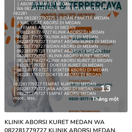
0822/81779/727 TEMPAT ABORSI MEDAN
| | ABORSI AMAN DI MEDAN
WA 082281779727 DOKTER ABORSI MEDAN
| WA 082281779727 | BIDAN MELAYANI KURET WA
WA 082281779727 KLINIK ABORSI MEDAN
082281
WA 082281779727 TEMPAT ABORSI KURET MEDAN
| WA 082281779727| | BIDAN PRAKTEK MEDAN
082281779727 BIDAN ABORSI DI MEDAN
| | JUAL OBAT ABORSI DI MEDAN
082281779727 DOKTER ABORSI DI MEDAN
| | TEMPAT ABORSI DI MEDAN
WA 0822*81779*727 TEMPAT ABORSI MEDAN
| | 0822-8177-9727 KLINIK ABORSI DI MEDAN
WA 082281779727 DOKTER KURET DI MEDAN
| 082281779727 KLINIK ABORSI DI MEDAN
WA 082281779727 TEMPAT KURET DI MEDAN
| 082281779727 TEMPAT ABORSI KURET DI MEDAN
WA 082281779727 JASA ABORSI DI MEDAN
| 082281779727 BIDAN ABORSI DI MEDAN
| WA 082-281-779-727 KURET AMAN WA 082281779727
| 082281779727 TEMPAT ABORSI DI MEDAN
TE
| 082281779727 - KLINIK ABORSI KURET MEDAN
| WA 082-281-779-727 LOKASI ABORSI DI MEDAN
| 082281779727 KLINIK ABORSI KURET DI MEDAN
082-281-779-727 ABORSI AMAN DI MEDAN
| 082281779727 | DOKTER KURET DI MEDAN
| WA 082281779727 BIDAN MELAYANI KURET WA
| 0822-8177-9727 | DOKTER ABORSI DI MEDAN
08228177
| 082281779727 DOKTER ABORSI DI MEDAN
WA 082281779727 BIDAN PRAKTEK MEDAN
| |
| KLINIK ABORSI MEDAN
082281779727 TEMPAT KURET DI MEDAN
WA 082281779727 TEMPAT ABORSI DI MEDAN
13
| 082281779727 JASA ABORSI DI MEDAN
| 082281779727 KLINIK ABORSI MEDAN
| 082281779727 TEMPAT ABORSI MEDAN
| WA 0822-8177-9727 DOKTER ABORSI DI MEDAN
more...
less...
Tháng một
| WA 082*2817797*27 BIDAN ABORSI DI MEDAN
| WA 0822*81779*727 KLINIK KURET DI MEDAN
WA 082281779727 KURET AMAN | WA 082281779727
KLINI
| WA 0822/81779/727 TEMPAT ABORSI KURET MEDAN
KLINIK ABORSI KURET MEDAN WA
| WA 082/281779/727 KLINIK ABORSI KURET DI MEDAN
| WA 082281779727 DOKTER KURET DI MEDAN
082281779727 KLINIK ABORSI MEDAN,