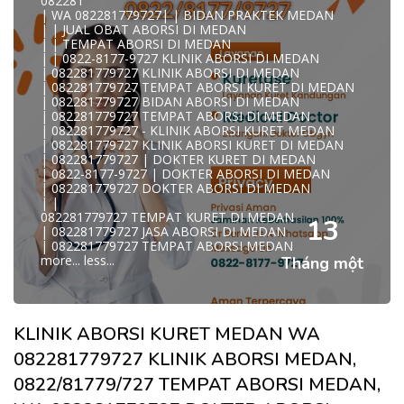
082281
WA 082281779727 TEMPAT ABORSI KURET MEDAN
| WA 082281779727| | BIDAN PRAKTEK MEDAN
082281779727 BIDAN ABORSI DI MEDAN
| | JUAL OBAT ABORSI DI MEDAN
082281779727 DOKTER ABORSI DI MEDAN
| | TEMPAT ABORSI DI MEDAN
WA 0822*81779*727 TEMPAT ABORSI MEDAN
| | 0822-8177-9727 KLINIK ABORSI DI MEDAN
WA 082281779727 DOKTER KURET DI MEDAN
| 082281779727 KLINIK ABORSI DI MEDAN
WA 082281779727 TEMPAT KURET DI MEDAN
| 082281779727 TEMPAT ABORSI KURET DI MEDAN
WA 082281779727 JASA ABORSI DI MEDAN
| 082281779727 BIDAN ABORSI DI MEDAN
| WA 082-281-779-727 KURET AMAN WA 082281779727
| 082281779727 TEMPAT ABORSI DI MEDAN
TE
| 082281779727 - KLINIK ABORSI KURET MEDAN
| WA 082-281-779-727 LOKASI ABORSI DI MEDAN
| 082281779727 KLINIK ABORSI KURET DI MEDAN
082-281-779-727 ABORSI AMAN DI MEDAN
| 082281779727 | DOKTER KURET DI MEDAN
| WA 082281779727 BIDAN MELAYANI KURET WA
| 0822-8177-9727 | DOKTER ABORSI DI MEDAN
08228177
| 082281779727 DOKTER ABORSI DI MEDAN
WA 082281779727 BIDAN PRAKTEK MEDAN
| |
| KLINIK ABORSI MEDAN
082281779727 TEMPAT KURET DI MEDAN
WA 082281779727 TEMPAT ABORSI DI MEDAN
13
| 082281779727 JASA ABORSI DI MEDAN
| 082281779727 KLINIK ABORSI MEDAN
| 082281779727 TEMPAT ABORSI MEDAN
| WA 0822-8177-9727 DOKTER ABORSI DI MEDAN
more...
less...
Tháng một
| WA 082*2817797*27 BIDAN ABORSI DI MEDAN
| WA 0822*81779*727 KLINIK KURET DI MEDAN
WA 082281779727 KURET AMAN | WA 082281779727
KLINI
| WA 0822/81779/727 TEMPAT ABORSI KURET MEDAN
KLINIK ABORSI KURET MEDAN WA
| WA 082/281779/727 KLINIK ABORSI KURET DI MEDAN
| WA 082281779727 DOKTER KURET DI MEDAN
082281779727 KLINIK ABORSI MEDAN,
WA 082281779727 DOKTER ABORSI DI MEDAN
| WA 08228*1779*727 TEMPAT KURET DI MEDAN
0822/81779/727 TEMPAT ABORSI MEDAN,
| WA )082281779727) JASA ABORSI DI MEDAN