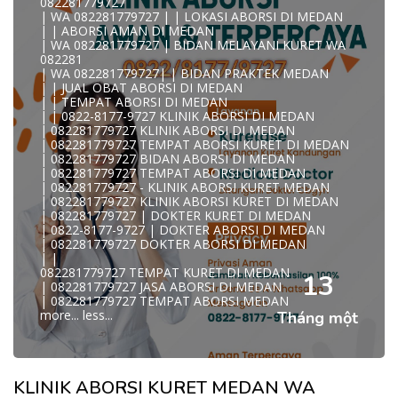
082281779727
A
| WA 082281779727 | | LOKASI ABORSI DI MEDAN
0822/81779/727 TEMPAT ABORSI MEDAN
| | ABORSI AMAN DI MEDAN
WA 082281779727 DOKTER ABORSI MEDAN
| WA 082281779727 | BIDAN MELAYANI KURET WA
WA 082281779727 KLINIK ABORSI MEDAN
082281
WA 082281779727 TEMPAT ABORSI KURET MEDAN
| WA 082281779727| | BIDAN PRAKTEK MEDAN
082281779727 BIDAN ABORSI DI MEDAN
| | JUAL OBAT ABORSI DI MEDAN
082281779727 DOKTER ABORSI DI MEDAN
| | TEMPAT ABORSI DI MEDAN
WA 0822*81779*727 TEMPAT ABORSI MEDAN
| | 0822-8177-9727 KLINIK ABORSI DI MEDAN
WA 082281779727 DOKTER KURET DI MEDAN
| 082281779727 KLINIK ABORSI DI MEDAN
WA 082281779727 TEMPAT KURET DI MEDAN
| 082281779727 TEMPAT ABORSI KURET DI MEDAN
WA 082281779727 JASA ABORSI DI MEDAN
| 082281779727 BIDAN ABORSI DI MEDAN
| WA 082-281-779-727 KURET AMAN WA 082281779727
| 082281779727 TEMPAT ABORSI DI MEDAN
TE
| 082281779727 - KLINIK ABORSI KURET MEDAN
| WA 082-281-779-727 LOKASI ABORSI DI MEDAN
| 082281779727 KLINIK ABORSI KURET DI MEDAN
082-281-779-727 ABORSI AMAN DI MEDAN
| 082281779727 | DOKTER KURET DI MEDAN
| WA 082281779727 BIDAN MELAYANI KURET WA
| 0822-8177-9727 | DOKTER ABORSI DI MEDAN
08228177
| 082281779727 DOKTER ABORSI DI MEDAN
WA 082281779727 BIDAN PRAKTEK MEDAN
| |
| KLINIK ABORSI MEDAN
082281779727 TEMPAT KURET DI MEDAN
WA 082281779727 TEMPAT ABORSI DI MEDAN
13
| 082281779727 JASA ABORSI DI MEDAN
| 082281779727 KLINIK ABORSI MEDAN
| 082281779727 TEMPAT ABORSI MEDAN
| WA 0822-8177-9727 DOKTER ABORSI DI MEDAN
more...
less...
Tháng một
| WA 082*2817797*27 BIDAN ABORSI DI MEDAN
| WA 0822*81779*727 KLINIK KURET DI MEDAN
WA 082281779727 KURET AMAN | WA 082281779727
KLINI
| WA 0822/81779/727 TEMPAT ABORSI KURET MEDAN
KLINIK ABORSI KURET MEDAN WA
| WA 082/281779/727 KLINIK ABORSI KURET DI MEDAN