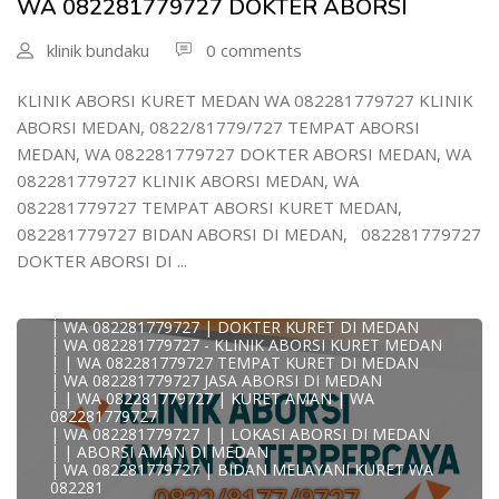
WA 082281779727 DOKTER ABORSI
| WA 0822#8177#9727 TEMPAT ABORSI MEDAN
| | WA 082281779727 | | LOKASI ABORSI DI MEDAN
| ABORSI AMAN DI MEDAN
klinik bundaku
0 comments
| WA 082281779727 TEMPAT KURET MEDAN
WA 082281779727 BIDAN MELAYANI KURET WA
0822817797
KLINIK ABORSI KURET MEDAN WA 082281779727 KLINIK
| WA 082281779727BIDAN PRAKTEK MEDAN
ABORSI MEDAN, 0822/81779/727 TEMPAT ABORSI
JUAL OBAT ABORSI DI MEDAN
| TEMPAT ABORSI DI MEDAN
MEDAN, WA 082281779727 DOKTER ABORSI MEDAN, WA
| HTTPS://WA.ME/6282281779727 WA 082-281-779-727 K
082281779727 KLINIK ABORSI MEDAN, WA
| WA 082281779727 KLINIK ABORSI KURET DI MEDAN
| WA 082281779727 TEMPAT ABORSI DI MEDAN
082281779727 TEMPAT ABORSI KURET MEDAN,
| WA 082281779727 BIDAN ABORSI DI MEDAN
082281779727 BIDAN ABORSI DI MEDAN, 082281779727
| WA 082281779727 TEMPAT ABORSI MEDAN
| 0822-8177-9727 DOKTER ABORSI DI MEDAN
DOKTER ABORSI DI ...
| WA 082281779727 TEMPAT ABORSI KURET DI MEDAN
| WA 082281779727 DOKTER ABORSI DI MEDAN
| WA 082281779727 KLINIK ABORSI DI MEDAN
| WA 082281779727 | DOKTER KURET DI MEDAN
| WA 082281779727 - KLINIK ABORSI KURET MEDAN
| | WA 082281779727 TEMPAT KURET DI MEDAN
| WA 082281779727 JASA ABORSI DI MEDAN
| | WA 082281779727 | KURET AMAN | WA
082281779727
| WA 082281779727 | | LOKASI ABORSI DI MEDAN
| | ABORSI AMAN DI MEDAN
| WA 082281779727 | BIDAN MELAYANI KURET WA
082281