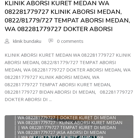
KLINIK ABORSI KURET MEDAN WA
| WA 082/281779/727 KLINIK ABORSI KURET DI MEDAN
| WA 082281779727 DOKTER KURET DI MEDAN
082281779727 KLINIK ABORSI MEDAN,
WA 082281779727 DOKTER ABORSI DI MEDAN
| WA 08228*1779*727 TEMPAT KURET DI MEDAN
0822/81779/727 TEMPAT ABORSI MEDAN,
| WA )082281779727) JASA ABORSI DI MEDAN
WA 082281779727 DOKTER ABORSI
| WA 0822#8177#9727 TEMPAT ABORSI MEDAN
| | WA 082281779727 | | LOKASI ABORSI DI MEDAN
| ABORSI AMAN DI MEDAN
klinik bundaku
0 comments
| WA 082281779727 TEMPAT KURET MEDAN
WA 082281779727 BIDAN MELAYANI KURET WA
0822817797
KLINIK ABORSI KURET MEDAN WA 082281779727 KLINIK
| WA 082281779727BIDAN PRAKTEK MEDAN
ABORSI MEDAN, 0822/81779/727 TEMPAT ABORSI
JUAL OBAT ABORSI DI MEDAN
| TEMPAT ABORSI DI MEDAN
MEDAN, WA 082281779727 DOKTER ABORSI MEDAN, WA
| HTTPS://WA.ME/6282281779727 WA 082-281-779-727 K
082281779727 KLINIK ABORSI MEDAN, WA
| WA 082281779727 KLINIK ABORSI KURET DI MEDAN
| WA 082281779727 TEMPAT ABORSI DI MEDAN
082281779727 TEMPAT ABORSI KURET MEDAN,
| WA 082281779727 BIDAN ABORSI DI MEDAN
082281779727 BIDAN ABORSI DI MEDAN, 082281779727
| WA 082281779727 TEMPAT ABORSI MEDAN
| 0822-8177-9727 DOKTER ABORSI DI MEDAN
DOKTER ABORSI DI ...
| WA 082281779727 TEMPAT ABORSI KURET DI MEDAN
| WA 082281779727 DOKTER ABORSI DI MEDAN
| WA 082281779727 KLINIK ABORSI DI MEDAN
| WA 082281779727 | DOKTER KURET DI MEDAN
| WA 082281779727 - KLINIK ABORSI KURET MEDAN
| | WA 082281779727 TEMPAT KURET DI MEDAN
| WA 082281779727 JASA ABORSI DI MEDAN
| | WA 082281779727 | KURET AMAN | WA