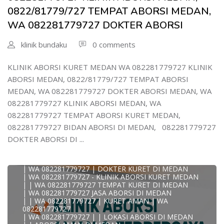
WA 082281779727 DOKTER ABORSI DI MEDAN
| WA 08228*1779*727 TEMPAT KURET DI MEDAN
0822/81779/727 TEMPAT ABORSI MEDAN,
| WA )082281779727) JASA ABORSI DI MEDAN
WA 082281779727 DOKTER ABORSI
| WA 0822#8177#9727 TEMPAT ABORSI MEDAN
| | WA 082281779727 | | LOKASI ABORSI DI MEDAN
| ABORSI AMAN DI MEDAN
klinik bundaku
0 comments
| WA 082281779727 TEMPAT KURET MEDAN
WA 082281779727 BIDAN MELAYANI KURET WA
0822817797
KLINIK ABORSI KURET MEDAN WA 082281779727 KLINIK
| WA 082281779727BIDAN PRAKTEK MEDAN
ABORSI MEDAN, 0822/81779/727 TEMPAT ABORSI
JUAL OBAT ABORSI DI MEDAN
| TEMPAT ABORSI DI MEDAN
MEDAN, WA 082281779727 DOKTER ABORSI MEDAN, WA
| HTTPS://WA.ME/6282281779727 WA 082-281-779-727 K
082281779727 KLINIK ABORSI MEDAN, WA
| WA 082281779727 KLINIK ABORSI KURET DI MEDAN
| WA 082281779727 TEMPAT ABORSI DI MEDAN
082281779727 TEMPAT ABORSI KURET MEDAN,
| WA 082281779727 BIDAN ABORSI DI MEDAN
082281779727 BIDAN ABORSI DI MEDAN, 082281779727
| WA 082281779727 TEMPAT ABORSI MEDAN
| 0822-8177-9727 DOKTER ABORSI DI MEDAN
DOKTER ABORSI DI ...
| WA 082281779727 TEMPAT ABORSI KURET DI MEDAN
| WA 082281779727 DOKTER ABORSI DI MEDAN
| WA 082281779727 KLINIK ABORSI DI MEDAN
| WA 082281779727 | DOKTER KURET DI MEDAN
| WA 082281779727 - KLINIK ABORSI KURET MEDAN
| | WA 082281779727 TEMPAT KURET DI MEDAN
| WA 082281779727 JASA ABORSI DI MEDAN
| | WA 082281779727 | KURET AMAN | WA
KLINIK ABORSI KURET MEDAN WA 082281779727 KLINIK
082281779727
A
| WA 082281779727 | | LOKASI ABORSI DI MEDAN
0822/81779/727 TEMPAT ABORSI MEDAN