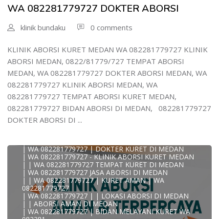
| WA )082281779727) JASA ABORSI DI MEDAN
WA 082281779727 DOKTER ABORSI
| WA 0822#8177#9727 TEMPAT ABORSI MEDAN
| | WA 082281779727 | | LOKASI ABORSI DI MEDAN
| ABORSI AMAN DI MEDAN
klinik bundaku
0 comments
| WA 082281779727 TEMPAT KURET MEDAN
WA 082281779727 BIDAN MELAYANI KURET WA
0822817797
KLINIK ABORSI KURET MEDAN WA 082281779727 KLINIK
| WA 082281779727BIDAN PRAKTEK MEDAN
ABORSI MEDAN, 0822/81779/727 TEMPAT ABORSI
JUAL OBAT ABORSI DI MEDAN
| TEMPAT ABORSI DI MEDAN
MEDAN, WA 082281779727 DOKTER ABORSI MEDAN, WA
| HTTPS://WA.ME/6282281779727 WA 082-281-779-727 K
082281779727 KLINIK ABORSI MEDAN, WA
| WA 082281779727 KLINIK ABORSI KURET DI MEDAN
| WA 082281779727 TEMPAT ABORSI DI MEDAN
082281779727 TEMPAT ABORSI KURET MEDAN,
| WA 082281779727 BIDAN ABORSI DI MEDAN
082281779727 BIDAN ABORSI DI MEDAN, 082281779727
| WA 082281779727 TEMPAT ABORSI MEDAN
| 0822-8177-9727 DOKTER ABORSI DI MEDAN
DOKTER ABORSI DI ...
| WA 082281779727 TEMPAT ABORSI KURET DI MEDAN
| WA 082281779727 DOKTER ABORSI DI MEDAN
| WA 082281779727 KLINIK ABORSI DI MEDAN
| WA 082281779727 | DOKTER KURET DI MEDAN
| WA 082281779727 - KLINIK ABORSI KURET MEDAN
| | WA 082281779727 TEMPAT KURET DI MEDAN
| WA 082281779727 JASA ABORSI DI MEDAN
| | WA 082281779727 | KURET AMAN | WA
KLINIK ABORSI KURET MEDAN WA 082281779727 KLINIK
082281779727
A
| WA 082281779727 | | LOKASI ABORSI DI MEDAN
0822/81779/727 TEMPAT ABORSI MEDAN
| | ABORSI AMAN DI MEDAN
WA 082281779727 DOKTER ABORSI MEDAN
| WA 082281779727 | BIDAN MELAYANI KURET WA
WA 082281779727 KLINIK ABORSI MEDAN