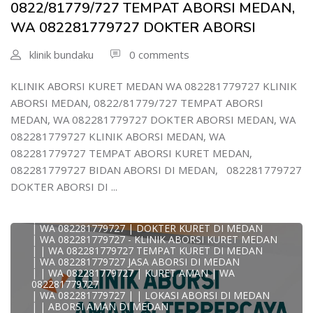
| WA 08228*1779*727 TEMPAT KURET DI MEDAN
0822/81779/727 TEMPAT ABORSI MEDAN,
| WA )082281779727) JASA ABORSI DI MEDAN
WA 082281779727 DOKTER ABORSI
| WA 0822#8177#9727 TEMPAT ABORSI MEDAN
| | WA 082281779727 | | LOKASI ABORSI DI MEDAN
| ABORSI AMAN DI MEDAN
klinik bundaku
0 comments
| WA 082281779727 TEMPAT KURET MEDAN
WA 082281779727 BIDAN MELAYANI KURET WA
0822817797
KLINIK ABORSI KURET MEDAN WA 082281779727 KLINIK
| WA 082281779727BIDAN PRAKTEK MEDAN
ABORSI MEDAN, 0822/81779/727 TEMPAT ABORSI
JUAL OBAT ABORSI DI MEDAN
| TEMPAT ABORSI DI MEDAN
MEDAN, WA 082281779727 DOKTER ABORSI MEDAN, WA
| HTTPS://WA.ME/6282281779727 WA 082-281-779-727 K
082281779727 KLINIK ABORSI MEDAN, WA
| WA 082281779727 KLINIK ABORSI KURET DI MEDAN
| WA 082281779727 TEMPAT ABORSI DI MEDAN
082281779727 TEMPAT ABORSI KURET MEDAN,
| WA 082281779727 BIDAN ABORSI DI MEDAN
082281779727 BIDAN ABORSI DI MEDAN, 082281779727
| WA 082281779727 TEMPAT ABORSI MEDAN
| 0822-8177-9727 DOKTER ABORSI DI MEDAN
DOKTER ABORSI DI ...
| WA 082281779727 TEMPAT ABORSI KURET DI MEDAN
| WA 082281779727 DOKTER ABORSI DI MEDAN
| WA 082281779727 KLINIK ABORSI DI MEDAN
| WA 082281779727 | DOKTER KURET DI MEDAN
| WA 082281779727 - KLINIK ABORSI KURET MEDAN
| | WA 082281779727 TEMPAT KURET DI MEDAN
| WA 082281779727 JASA ABORSI DI MEDAN
| | WA 082281779727 | KURET AMAN | WA
KLINIK ABORSI KURET MEDAN WA 082281779727 KLINIK
082281779727
A
| WA 082281779727 | | LOKASI ABORSI DI MEDAN
0822/81779/727 TEMPAT ABORSI MEDAN
| | ABORSI AMAN DI MEDAN
WA 082281779727 DOKTER ABORSI MEDAN