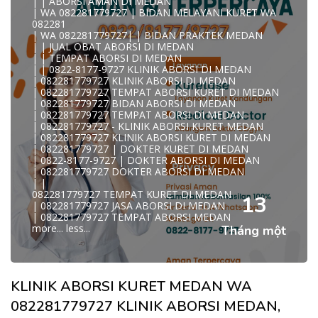
| | ABORSI AMAN DI MEDAN
WA 082281779727 DOKTER ABORSI MEDAN
| WA 082281779727 | BIDAN MELAYANI KURET WA
WA 082281779727 KLINIK ABORSI MEDAN
082281
WA 082281779727 TEMPAT ABORSI KURET MEDAN
| WA 082281779727| | BIDAN PRAKTEK MEDAN
082281779727 BIDAN ABORSI DI MEDAN
| | JUAL OBAT ABORSI DI MEDAN
082281779727 DOKTER ABORSI DI MEDAN
| | TEMPAT ABORSI DI MEDAN
WA 0822*81779*727 TEMPAT ABORSI MEDAN
| | 0822-8177-9727 KLINIK ABORSI DI MEDAN
WA 082281779727 DOKTER KURET DI MEDAN
| 082281779727 KLINIK ABORSI DI MEDAN
WA 082281779727 TEMPAT KURET DI MEDAN
| 082281779727 TEMPAT ABORSI KURET DI MEDAN
WA 082281779727 JASA ABORSI DI MEDAN
| 082281779727 BIDAN ABORSI DI MEDAN
| WA 082-281-779-727 KURET AMAN WA 082281779727
| 082281779727 TEMPAT ABORSI DI MEDAN
TE
| 082281779727 - KLINIK ABORSI KURET MEDAN
| WA 082-281-779-727 LOKASI ABORSI DI MEDAN
| 082281779727 KLINIK ABORSI KURET DI MEDAN
082-281-779-727 ABORSI AMAN DI MEDAN
| 082281779727 | DOKTER KURET DI MEDAN
| WA 082281779727 BIDAN MELAYANI KURET WA
| 0822-8177-9727 | DOKTER ABORSI DI MEDAN
08228177
| 082281779727 DOKTER ABORSI DI MEDAN
WA 082281779727 BIDAN PRAKTEK MEDAN
| |
| KLINIK ABORSI MEDAN
082281779727 TEMPAT KURET DI MEDAN
WA 082281779727 TEMPAT ABORSI DI MEDAN
13
| 082281779727 JASA ABORSI DI MEDAN
| 082281779727 KLINIK ABORSI MEDAN
| 082281779727 TEMPAT ABORSI MEDAN
| WA 0822-8177-9727 DOKTER ABORSI DI MEDAN
more...
less...
Tháng một
| WA 082*2817797*27 BIDAN ABORSI DI MEDAN
| WA 0822*81779*727 KLINIK KURET DI MEDAN
WA 082281779727 KURET AMAN | WA 082281779727
KLINI
| WA 0822/81779/727 TEMPAT ABORSI KURET MEDAN
KLINIK ABORSI KURET MEDAN WA
| WA 082/281779/727 KLINIK ABORSI KURET DI MEDAN
| WA 082281779727 DOKTER KURET DI MEDAN
082281779727 KLINIK ABORSI MEDAN,
WA 082281779727 DOKTER ABORSI DI MEDAN