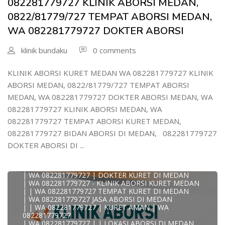
082281779727 KLINIK ABORSI MEDAN,
WA 082281779727 DOKTER ABORSI DI MEDAN
| WA 08228*1779*727 TEMPAT KURET DI MEDAN
0822/81779/727 TEMPAT ABORSI MEDAN,
| WA )082281779727) JASA ABORSI DI MEDAN
WA 082281779727 DOKTER ABORSI
| WA 0822#8177#9727 TEMPAT ABORSI MEDAN
| | WA 082281779727 | | LOKASI ABORSI DI MEDAN
| ABORSI AMAN DI MEDAN
klinik bundaku
0 comments
| WA 082281779727 TEMPAT KURET MEDAN
WA 082281779727 BIDAN MELAYANI KURET WA
0822817797
KLINIK ABORSI KURET MEDAN WA 082281779727 KLINIK
| WA 082281779727BIDAN PRAKTEK MEDAN
ABORSI MEDAN, 0822/81779/727 TEMPAT ABORSI
JUAL OBAT ABORSI DI MEDAN
| TEMPAT ABORSI DI MEDAN
MEDAN, WA 082281779727 DOKTER ABORSI MEDAN, WA
| HTTPS://WA.ME/6282281779727 WA 082-281-779-727 K
082281779727 KLINIK ABORSI MEDAN, WA
| WA 082281779727 KLINIK ABORSI KURET DI MEDAN
| WA 082281779727 TEMPAT ABORSI DI MEDAN
082281779727 TEMPAT ABORSI KURET MEDAN,
| WA 082281779727 BIDAN ABORSI DI MEDAN
082281779727 BIDAN ABORSI DI MEDAN, 082281779727
| WA 082281779727 TEMPAT ABORSI MEDAN
| 0822-8177-9727 DOKTER ABORSI DI MEDAN
DOKTER ABORSI DI ...
| WA 082281779727 TEMPAT ABORSI KURET DI MEDAN
| WA 082281779727 DOKTER ABORSI DI MEDAN
| WA 082281779727 KLINIK ABORSI DI MEDAN
| WA 082281779727 | DOKTER KURET DI MEDAN
| WA 082281779727 - KLINIK ABORSI KURET MEDAN
| | WA 082281779727 TEMPAT KURET DI MEDAN
| WA 082281779727 JASA ABORSI DI MEDAN
| | WA 082281779727 | KURET AMAN | WA
KLINIK ABORSI KURET MEDAN WA 082281779727 KLINIK
082281779727
A
| WA 082281779727 | | LOKASI ABORSI DI MEDAN