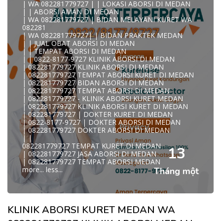
| WA 082281779727 | | LOKASI ABORSI DI MEDAN
0822/81779/727 TEMPAT ABORSI MEDAN
| | ABORSI AMAN DI MEDAN
WA 082281779727 DOKTER ABORSI MEDAN
| WA 082281779727 | BIDAN MELAYANI KURET WA
WA 082281779727 KLINIK ABORSI MEDAN
082281
WA 082281779727 TEMPAT ABORSI KURET MEDAN
| WA 082281779727| | BIDAN PRAKTEK MEDAN
082281779727 BIDAN ABORSI DI MEDAN
| | JUAL OBAT ABORSI DI MEDAN
082281779727 DOKTER ABORSI DI MEDAN
| | TEMPAT ABORSI DI MEDAN
WA 0822*81779*727 TEMPAT ABORSI MEDAN
| | 0822-8177-9727 KLINIK ABORSI DI MEDAN
WA 082281779727 DOKTER KURET DI MEDAN
| 082281779727 KLINIK ABORSI DI MEDAN
WA 082281779727 TEMPAT KURET DI MEDAN
| 082281779727 TEMPAT ABORSI KURET DI MEDAN
WA 082281779727 JASA ABORSI DI MEDAN
| 082281779727 BIDAN ABORSI DI MEDAN
| WA 082-281-779-727 KURET AMAN WA 082281779727
| 082281779727 TEMPAT ABORSI DI MEDAN
TE
| 082281779727 - KLINIK ABORSI KURET MEDAN
| WA 082-281-779-727 LOKASI ABORSI DI MEDAN
| 082281779727 KLINIK ABORSI KURET DI MEDAN
082-281-779-727 ABORSI AMAN DI MEDAN
| 082281779727 | DOKTER KURET DI MEDAN
| WA 082281779727 BIDAN MELAYANI KURET WA
| 0822-8177-9727 | DOKTER ABORSI DI MEDAN
08228177
| 082281779727 DOKTER ABORSI DI MEDAN
WA 082281779727 BIDAN PRAKTEK MEDAN
| |
| KLINIK ABORSI MEDAN
082281779727 TEMPAT KURET DI MEDAN
WA 082281779727 TEMPAT ABORSI DI MEDAN
13
| 082281779727 JASA ABORSI DI MEDAN
| 082281779727 KLINIK ABORSI MEDAN
| 082281779727 TEMPAT ABORSI MEDAN
| WA 0822-8177-9727 DOKTER ABORSI DI MEDAN
more...
less...
Tháng một
| WA 082*2817797*27 BIDAN ABORSI DI MEDAN
| WA 0822*81779*727 KLINIK KURET DI MEDAN
WA 082281779727 KURET AMAN | WA 082281779727
KLINI
| WA 0822/81779/727 TEMPAT ABORSI KURET MEDAN
KLINIK ABORSI KURET MEDAN WA
| WA 082/281779/727 KLINIK ABORSI KURET DI MEDAN
| WA 082281779727 DOKTER KURET DI MEDAN