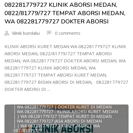
| WA 082281779727 DOKTER KURET DI MEDAN
082281779727 KLINIK ABORSI MEDAN,
WA 082281779727 DOKTER ABORSI DI MEDAN
| WA 08228*1779*727 TEMPAT KURET DI MEDAN
0822/81779/727 TEMPAT ABORSI MEDAN,
| WA )082281779727) JASA ABORSI DI MEDAN
WA 082281779727 DOKTER ABORSI
| WA 0822#8177#9727 TEMPAT ABORSI MEDAN
| | WA 082281779727 | | LOKASI ABORSI DI MEDAN
| ABORSI AMAN DI MEDAN
klinik bundaku
0 comments
| WA 082281779727 TEMPAT KURET MEDAN
WA 082281779727 BIDAN MELAYANI KURET WA
0822817797
KLINIK ABORSI KURET MEDAN WA 082281779727 KLINIK
| WA 082281779727BIDAN PRAKTEK MEDAN
ABORSI MEDAN, 0822/81779/727 TEMPAT ABORSI
JUAL OBAT ABORSI DI MEDAN
| TEMPAT ABORSI DI MEDAN
MEDAN, WA 082281779727 DOKTER ABORSI MEDAN, WA
| HTTPS://WA.ME/6282281779727 WA 082-281-779-727 K
082281779727 KLINIK ABORSI MEDAN, WA
| WA 082281779727 KLINIK ABORSI KURET DI MEDAN
| WA 082281779727 TEMPAT ABORSI DI MEDAN
082281779727 TEMPAT ABORSI KURET MEDAN,
| WA 082281779727 BIDAN ABORSI DI MEDAN
082281779727 BIDAN ABORSI DI MEDAN, 082281779727
| WA 082281779727 TEMPAT ABORSI MEDAN
| 0822-8177-9727 DOKTER ABORSI DI MEDAN
DOKTER ABORSI DI ...
| WA 082281779727 TEMPAT ABORSI KURET DI MEDAN
| WA 082281779727 DOKTER ABORSI DI MEDAN
| WA 082281779727 KLINIK ABORSI DI MEDAN
| WA 082281779727 | DOKTER KURET DI MEDAN
| WA 082281779727 - KLINIK ABORSI KURET MEDAN
| | WA 082281779727 TEMPAT KURET DI MEDAN
| WA 082281779727 JASA ABORSI DI MEDAN
| | WA 082281779727 | KURET AMAN | WA
KLINIK ABORSI KURET MEDAN WA 082281779727 KLINIK
082281779727
A