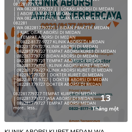
KLINIK ABORSI KURET MEDAN WA 082281779727 KLINIK
082281779727
A
| WA 082281779727 | | LOKASI ABORSI DI MEDAN
0822/81779/727 TEMPAT ABORSI MEDAN
| | ABORSI AMAN DI MEDAN
WA 082281779727 DOKTER ABORSI MEDAN
| WA 082281779727 | BIDAN MELAYANI KURET WA
WA 082281779727 KLINIK ABORSI MEDAN
082281
WA 082281779727 TEMPAT ABORSI KURET MEDAN
| WA 082281779727| | BIDAN PRAKTEK MEDAN
082281779727 BIDAN ABORSI DI MEDAN
| | JUAL OBAT ABORSI DI MEDAN
082281779727 DOKTER ABORSI DI MEDAN
| | TEMPAT ABORSI DI MEDAN
WA 0822*81779*727 TEMPAT ABORSI MEDAN
| | 0822-8177-9727 KLINIK ABORSI DI MEDAN
WA 082281779727 DOKTER KURET DI MEDAN
| 082281779727 KLINIK ABORSI DI MEDAN
WA 082281779727 TEMPAT KURET DI MEDAN
| 082281779727 TEMPAT ABORSI KURET DI MEDAN
WA 082281779727 JASA ABORSI DI MEDAN
| 082281779727 BIDAN ABORSI DI MEDAN
| WA 082-281-779-727 KURET AMAN WA 082281779727
| 082281779727 TEMPAT ABORSI DI MEDAN
TE
| 082281779727 - KLINIK ABORSI KURET MEDAN
| WA 082-281-779-727 LOKASI ABORSI DI MEDAN
| 082281779727 KLINIK ABORSI KURET DI MEDAN
082-281-779-727 ABORSI AMAN DI MEDAN
| 082281779727 | DOKTER KURET DI MEDAN
| WA 082281779727 BIDAN MELAYANI KURET WA
| 0822-8177-9727 | DOKTER ABORSI DI MEDAN
08228177
| 082281779727 DOKTER ABORSI DI MEDAN
WA 082281779727 BIDAN PRAKTEK MEDAN
| |
| KLINIK ABORSI MEDAN
082281779727 TEMPAT KURET DI MEDAN
WA 082281779727 TEMPAT ABORSI DI MEDAN
13
| 082281779727 JASA ABORSI DI MEDAN
| 082281779727 KLINIK ABORSI MEDAN
| 082281779727 TEMPAT ABORSI MEDAN
| WA 0822-8177-9727 DOKTER ABORSI DI MEDAN
more...
less...
Tháng một
| WA 082*2817797*27 BIDAN ABORSI DI MEDAN
| WA 0822*81779*727 KLINIK KURET DI MEDAN
WA 082281779727 KURET AMAN | WA 082281779727
KLINI
| WA 0822/81779/727 TEMPAT ABORSI KURET MEDAN
KLINIK ABORSI KURET MEDAN WA