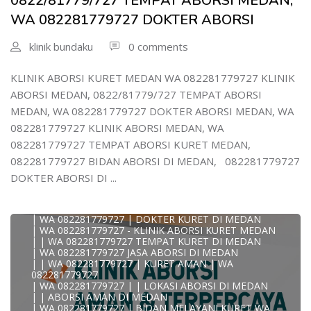
0822/81779/727 TEMPAT ABORSI MEDAN,
| WA )082281779727) JASA ABORSI DI MEDAN
WA 082281779727 DOKTER ABORSI
| WA 0822#8177#9727 TEMPAT ABORSI MEDAN
| | WA 082281779727 | | LOKASI ABORSI DI MEDAN
| ABORSI AMAN DI MEDAN
klinik bundaku
0 comments
| WA 082281779727 TEMPAT KURET MEDAN
WA 082281779727 BIDAN MELAYANI KURET WA
0822817797
KLINIK ABORSI KURET MEDAN WA 082281779727 KLINIK
| WA 082281779727BIDAN PRAKTEK MEDAN
ABORSI MEDAN, 0822/81779/727 TEMPAT ABORSI
JUAL OBAT ABORSI DI MEDAN
| TEMPAT ABORSI DI MEDAN
MEDAN, WA 082281779727 DOKTER ABORSI MEDAN, WA
| HTTPS://WA.ME/6282281779727 WA 082-281-779-727 K
082281779727 KLINIK ABORSI MEDAN, WA
| WA 082281779727 KLINIK ABORSI KURET DI MEDAN
| WA 082281779727 TEMPAT ABORSI DI MEDAN
082281779727 TEMPAT ABORSI KURET MEDAN,
| WA 082281779727 BIDAN ABORSI DI MEDAN
082281779727 BIDAN ABORSI DI MEDAN, 082281779727
| WA 082281779727 TEMPAT ABORSI MEDAN
| 0822-8177-9727 DOKTER ABORSI DI MEDAN
DOKTER ABORSI DI ...
| WA 082281779727 TEMPAT ABORSI KURET DI MEDAN
| WA 082281779727 DOKTER ABORSI DI MEDAN
| WA 082281779727 KLINIK ABORSI DI MEDAN
| WA 082281779727 | DOKTER KURET DI MEDAN
| WA 082281779727 - KLINIK ABORSI KURET MEDAN
| | WA 082281779727 TEMPAT KURET DI MEDAN
| WA 082281779727 JASA ABORSI DI MEDAN
| | WA 082281779727 | KURET AMAN | WA
KLINIK ABORSI KURET MEDAN WA 082281779727 KLINIK
082281779727
A
| WA 082281779727 | | LOKASI ABORSI DI MEDAN
0822/81779/727 TEMPAT ABORSI MEDAN
| | ABORSI AMAN DI MEDAN
WA 082281779727 DOKTER ABORSI MEDAN
| WA 082281779727 | BIDAN MELAYANI KURET WA