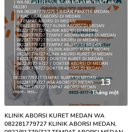
| WA 082281779727 | BIDAN MELAYANI KURET WA
WA 082281779727 KLINIK ABORSI MEDAN
082281
WA 082281779727 TEMPAT ABORSI KURET MEDAN
| WA 082281779727| | BIDAN PRAKTEK MEDAN
082281779727 BIDAN ABORSI DI MEDAN
| | JUAL OBAT ABORSI DI MEDAN
082281779727 DOKTER ABORSI DI MEDAN
| | TEMPAT ABORSI DI MEDAN
WA 0822*81779*727 TEMPAT ABORSI MEDAN
| | 0822-8177-9727 KLINIK ABORSI DI MEDAN
WA 082281779727 DOKTER KURET DI MEDAN
| 082281779727 KLINIK ABORSI DI MEDAN
WA 082281779727 TEMPAT KURET DI MEDAN
| 082281779727 TEMPAT ABORSI KURET DI MEDAN
WA 082281779727 JASA ABORSI DI MEDAN
| 082281779727 BIDAN ABORSI DI MEDAN
| WA 082-281-779-727 KURET AMAN WA 082281779727
| 082281779727 TEMPAT ABORSI DI MEDAN
TE
| 082281779727 - KLINIK ABORSI KURET MEDAN
| WA 082-281-779-727 LOKASI ABORSI DI MEDAN
| 082281779727 KLINIK ABORSI KURET DI MEDAN
082-281-779-727 ABORSI AMAN DI MEDAN
| 082281779727 | DOKTER KURET DI MEDAN
| WA 082281779727 BIDAN MELAYANI KURET WA
| 0822-8177-9727 | DOKTER ABORSI DI MEDAN
08228177
| 082281779727 DOKTER ABORSI DI MEDAN
WA 082281779727 BIDAN PRAKTEK MEDAN
| |
| KLINIK ABORSI MEDAN
082281779727 TEMPAT KURET DI MEDAN
WA 082281779727 TEMPAT ABORSI DI MEDAN
13
| 082281779727 JASA ABORSI DI MEDAN
| 082281779727 KLINIK ABORSI MEDAN
| 082281779727 TEMPAT ABORSI MEDAN
| WA 0822-8177-9727 DOKTER ABORSI DI MEDAN
more...
less...
Tháng một
| WA 082*2817797*27 BIDAN ABORSI DI MEDAN
| WA 0822*81779*727 KLINIK KURET DI MEDAN
WA 082281779727 KURET AMAN | WA 082281779727
KLINI
| WA 0822/81779/727 TEMPAT ABORSI KURET MEDAN
KLINIK ABORSI KURET MEDAN WA
| WA 082/281779/727 KLINIK ABORSI KURET DI MEDAN
| WA 082281779727 DOKTER KURET DI MEDAN
082281779727 KLINIK ABORSI MEDAN,
WA 082281779727 DOKTER ABORSI DI MEDAN
| WA 08228*1779*727 TEMPAT KURET DI MEDAN