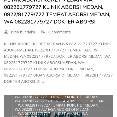
| WA 082/281779/727 KLINIK ABORSI KURET DI MEDAN
| WA 082281779727 DOKTER KURET DI MEDAN
082281779727 KLINIK ABORSI MEDAN,
WA 082281779727 DOKTER ABORSI DI MEDAN
| WA 08228*1779*727 TEMPAT KURET DI MEDAN
0822/81779/727 TEMPAT ABORSI MEDAN,
| WA )082281779727) JASA ABORSI DI MEDAN
WA 082281779727 DOKTER ABORSI
| WA 0822#8177#9727 TEMPAT ABORSI MEDAN
| | WA 082281779727 | | LOKASI ABORSI DI MEDAN
| ABORSI AMAN DI MEDAN
klinik bundaku
0 comments
| WA 082281779727 TEMPAT KURET MEDAN
WA 082281779727 BIDAN MELAYANI KURET WA
0822817797
KLINIK ABORSI KURET MEDAN WA 082281779727 KLINIK
| WA 082281779727BIDAN PRAKTEK MEDAN
ABORSI MEDAN, 0822/81779/727 TEMPAT ABORSI
JUAL OBAT ABORSI DI MEDAN
| TEMPAT ABORSI DI MEDAN
MEDAN, WA 082281779727 DOKTER ABORSI MEDAN, WA
| HTTPS://WA.ME/6282281779727 WA 082-281-779-727 K
082281779727 KLINIK ABORSI MEDAN, WA
| WA 082281779727 KLINIK ABORSI KURET DI MEDAN
| WA 082281779727 TEMPAT ABORSI DI MEDAN
082281779727 TEMPAT ABORSI KURET MEDAN,
| WA 082281779727 BIDAN ABORSI DI MEDAN
082281779727 BIDAN ABORSI DI MEDAN, 082281779727
| WA 082281779727 TEMPAT ABORSI MEDAN
| 0822-8177-9727 DOKTER ABORSI DI MEDAN
DOKTER ABORSI DI ...
| WA 082281779727 TEMPAT ABORSI KURET DI MEDAN
| WA 082281779727 DOKTER ABORSI DI MEDAN
| WA 082281779727 KLINIK ABORSI DI MEDAN
| WA 082281779727 | DOKTER KURET DI MEDAN
| WA 082281779727 - KLINIK ABORSI KURET MEDAN
| | WA 082281779727 TEMPAT KURET DI MEDAN
| WA 082281779727 JASA ABORSI DI MEDAN
| | WA 082281779727 | KURET AMAN | WA
KLINIK ABORSI KURET MEDAN WA 082281779727 KLINIK