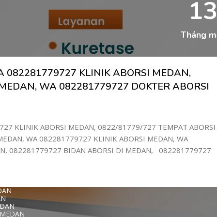
1
EDAN
DAN
779727 KLINI
ET MEDAN
Tháng m
T DI MEDAN
DAN
AN
MEDAN
N
 082281779727 KLINIK ABORSI MEDAN,
DAN
I MEDAN
 MEDAN, WA 082281779727 DOKTER ABORSI
WA 0822817797
727 KLINIK ABORSI MEDAN, 0822/81779/727 TEMPAT ABORSI
1-779-727 K
EDAN, WA 082281779727 KLINIK ABORSI MEDAN, WA
DI MEDAN
N, 082281779727 BIDAN ABORSI DI MEDAN, 082281779727
DAN
AN
N
AN
 DI MEDAN
DAN
AN
EDAN
T MEDAN
727 KLINIK A