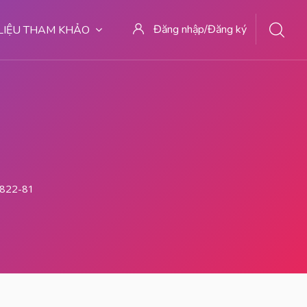
Đăng nhập/Đăng ký
 LIỆU THAM KHẢO
822-8177-9727 Dokter Aborsi Di Medan