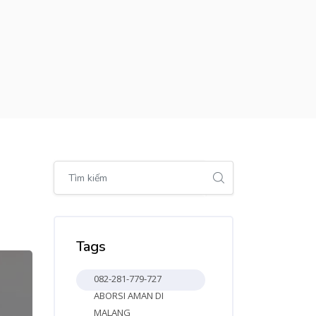
Bỏ qua [Cocoon] Global search (sidebar)
Bỏ qua Tags
Tags
082-281-779-727
ABORSI AMAN DI
MALANG