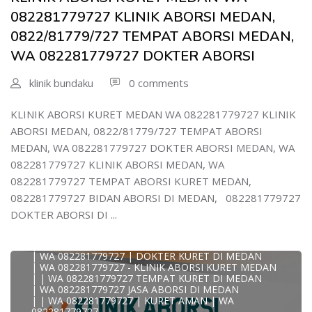
| WA 082281779727 DOKTER KURET DI MEDAN
082281779727 KLINIK ABORSI MEDAN,
WA 082281779727 DOKTER ABORSI DI MEDAN
| WA 08228*1779*727 TEMPAT KURET DI MEDAN
0822/81779/727 TEMPAT ABORSI MEDAN,
| WA )082281779727) JASA ABORSI DI MEDAN
WA 082281779727 DOKTER ABORSI
| WA 0822#8177#9727 TEMPAT ABORSI MEDAN
| | WA 082281779727 | | LOKASI ABORSI DI MEDAN
| ABORSI AMAN DI MEDAN
klinik bundaku
0 comments
| WA 082281779727 TEMPAT KURET MEDAN
WA 082281779727 BIDAN MELAYANI KURET WA
0822817797
KLINIK ABORSI KURET MEDAN WA 082281779727 KLINIK
| WA 082281779727BIDAN PRAKTEK MEDAN
ABORSI MEDAN, 0822/81779/727 TEMPAT ABORSI
JUAL OBAT ABORSI DI MEDAN
| TEMPAT ABORSI DI MEDAN
MEDAN, WA 082281779727 DOKTER ABORSI MEDAN, WA
| HTTPS://WA.ME/6282281779727 WA 082-281-779-727 K
082281779727 KLINIK ABORSI MEDAN, WA
| WA 082281779727 KLINIK ABORSI KURET DI MEDAN
| WA 082281779727 TEMPAT ABORSI DI MEDAN
082281779727 TEMPAT ABORSI KURET MEDAN,
| WA 082281779727 BIDAN ABORSI DI MEDAN
082281779727 BIDAN ABORSI DI MEDAN, 082281779727
| WA 082281779727 TEMPAT ABORSI MEDAN
| 0822-8177-9727 DOKTER ABORSI DI MEDAN
DOKTER ABORSI DI ...
| WA 082281779727 TEMPAT ABORSI KURET DI MEDAN
| WA 082281779727 DOKTER ABORSI DI MEDAN
| WA 082281779727 KLINIK ABORSI DI MEDAN
| WA 082281779727 | DOKTER KURET DI MEDAN
| WA 082281779727 - KLINIK ABORSI KURET MEDAN
| | WA 082281779727 TEMPAT KURET DI MEDAN
| WA 082281779727 JASA ABORSI DI MEDAN
| | WA 082281779727 | KURET AMAN | WA
KLINIK ABORSI KURET MEDAN WA 082281779727 KLINIK
082281779727