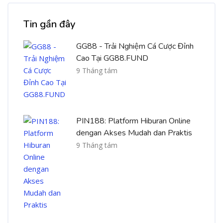
Bỏ qua [Cocoon] Recent blog posts list
Tin gần đây
GG88 - Trải Nghiệm Cá Cược Đỉnh
Cao Tại GG88.FUND
9 Tháng tám
PIN188: Platform Hiburan Online
dengan Akses Mudah dan Praktis
9 Tháng tám