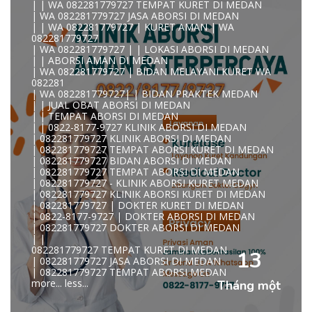
| | WA 082281779727 TEMPAT KURET DI MEDAN
| WA 082281779727 JASA ABORSI DI MEDAN
| | WA 082281779727 | KURET AMAN | WA
KLINIK ABORSI KURET MEDAN WA 082281779727 KLINIK
082281779727
A
| WA 082281779727 | | LOKASI ABORSI DI MEDAN
0822/81779/727 TEMPAT ABORSI MEDAN
| | ABORSI AMAN DI MEDAN
WA 082281779727 DOKTER ABORSI MEDAN
| WA 082281779727 | BIDAN MELAYANI KURET WA
WA 082281779727 KLINIK ABORSI MEDAN
082281
WA 082281779727 TEMPAT ABORSI KURET MEDAN
| WA 082281779727| | BIDAN PRAKTEK MEDAN
082281779727 BIDAN ABORSI DI MEDAN
| | JUAL OBAT ABORSI DI MEDAN
082281779727 DOKTER ABORSI DI MEDAN
| | TEMPAT ABORSI DI MEDAN
WA 0822*81779*727 TEMPAT ABORSI MEDAN
| | 0822-8177-9727 KLINIK ABORSI DI MEDAN
WA 082281779727 DOKTER KURET DI MEDAN
| 082281779727 KLINIK ABORSI DI MEDAN
WA 082281779727 TEMPAT KURET DI MEDAN
| 082281779727 TEMPAT ABORSI KURET DI MEDAN
WA 082281779727 JASA ABORSI DI MEDAN
| 082281779727 BIDAN ABORSI DI MEDAN
| WA 082-281-779-727 KURET AMAN WA 082281779727
| 082281779727 TEMPAT ABORSI DI MEDAN
TE
| 082281779727 - KLINIK ABORSI KURET MEDAN
| WA 082-281-779-727 LOKASI ABORSI DI MEDAN
| 082281779727 KLINIK ABORSI KURET DI MEDAN
082-281-779-727 ABORSI AMAN DI MEDAN
| 082281779727 | DOKTER KURET DI MEDAN
| WA 082281779727 BIDAN MELAYANI KURET WA
| 0822-8177-9727 | DOKTER ABORSI DI MEDAN
08228177
| 082281779727 DOKTER ABORSI DI MEDAN
WA 082281779727 BIDAN PRAKTEK MEDAN
| |
| KLINIK ABORSI MEDAN
082281779727 TEMPAT KURET DI MEDAN
WA 082281779727 TEMPAT ABORSI DI MEDAN
13
| 082281779727 JASA ABORSI DI MEDAN
| 082281779727 KLINIK ABORSI MEDAN
| 082281779727 TEMPAT ABORSI MEDAN
| WA 0822-8177-9727 DOKTER ABORSI DI MEDAN
more...
less...
Tháng một
| WA 082*2817797*27 BIDAN ABORSI DI MEDAN
| WA 0822*81779*727 KLINIK KURET DI MEDAN
WA 082281779727 KURET AMAN | WA 082281779727