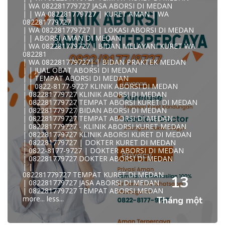
| WA 082281779727 JASA ABORSI DI MEDAN
| | WA 082281779727 | KURET AMAN | WA
KLINIK ABORSI KURET MEDAN WA 082281779727 KLINIK
082281779727
A
| WA 082281779727 | | LOKASI ABORSI DI MEDAN
0822/81779/727 TEMPAT ABORSI MEDAN
| | ABORSI AMAN DI MEDAN
WA 082281779727 DOKTER ABORSI MEDAN
| WA 082281779727 | BIDAN MELAYANI KURET WA
WA 082281779727 KLINIK ABORSI MEDAN
082281
WA 082281779727 TEMPAT ABORSI KURET MEDAN
| WA 082281779727| | BIDAN PRAKTEK MEDAN
082281779727 BIDAN ABORSI DI MEDAN
| | JUAL OBAT ABORSI DI MEDAN
082281779727 DOKTER ABORSI DI MEDAN
| | TEMPAT ABORSI DI MEDAN
WA 0822*81779*727 TEMPAT ABORSI MEDAN
| | 0822-8177-9727 KLINIK ABORSI DI MEDAN
WA 082281779727 DOKTER KURET DI MEDAN
| 082281779727 KLINIK ABORSI DI MEDAN
WA 082281779727 TEMPAT KURET DI MEDAN
| 082281779727 TEMPAT ABORSI KURET DI MEDAN
WA 082281779727 JASA ABORSI DI MEDAN
| 082281779727 BIDAN ABORSI DI MEDAN
| WA 082-281-779-727 KURET AMAN WA 082281779727
| 082281779727 TEMPAT ABORSI DI MEDAN
TE
| 082281779727 - KLINIK ABORSI KURET MEDAN
| WA 082-281-779-727 LOKASI ABORSI DI MEDAN
| 082281779727 KLINIK ABORSI KURET DI MEDAN
082-281-779-727 ABORSI AMAN DI MEDAN
| 082281779727 | DOKTER KURET DI MEDAN
| WA 082281779727 BIDAN MELAYANI KURET WA
| 0822-8177-9727 | DOKTER ABORSI DI MEDAN
08228177
| 082281779727 DOKTER ABORSI DI MEDAN
WA 082281779727 BIDAN PRAKTEK MEDAN
| |
| KLINIK ABORSI MEDAN
082281779727 TEMPAT KURET DI MEDAN
WA 082281779727 TEMPAT ABORSI DI MEDAN
13
| 082281779727 JASA ABORSI DI MEDAN
| 082281779727 KLINIK ABORSI MEDAN
| 082281779727 TEMPAT ABORSI MEDAN
| WA 0822-8177-9727 DOKTER ABORSI DI MEDAN
more...
less...
Tháng một
| WA 082*2817797*27 BIDAN ABORSI DI MEDAN
| WA 0822*81779*727 KLINIK KURET DI MEDAN
WA 082281779727 KURET AMAN | WA 082281779727