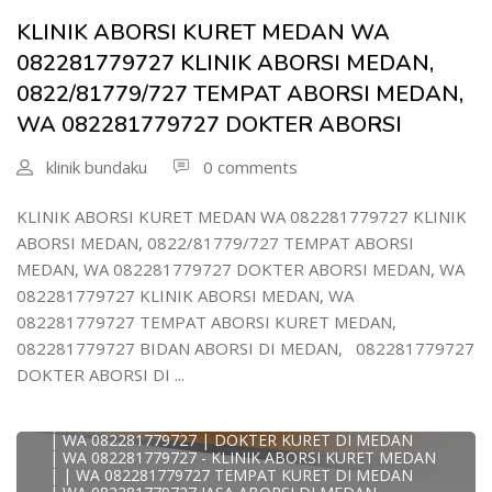
KLINI
| WA 0822/81779/727 TEMPAT ABORSI KURET MEDAN
KLINIK ABORSI KURET MEDAN WA
| WA 082/281779/727 KLINIK ABORSI KURET DI MEDAN
| WA 082281779727 DOKTER KURET DI MEDAN
082281779727 KLINIK ABORSI MEDAN,
WA 082281779727 DOKTER ABORSI DI MEDAN
| WA 08228*1779*727 TEMPAT KURET DI MEDAN
0822/81779/727 TEMPAT ABORSI MEDAN,
| WA )082281779727) JASA ABORSI DI MEDAN
WA 082281779727 DOKTER ABORSI
| WA 0822#8177#9727 TEMPAT ABORSI MEDAN
| | WA 082281779727 | | LOKASI ABORSI DI MEDAN
| ABORSI AMAN DI MEDAN
klinik bundaku
0 comments
| WA 082281779727 TEMPAT KURET MEDAN
WA 082281779727 BIDAN MELAYANI KURET WA
0822817797
KLINIK ABORSI KURET MEDAN WA 082281779727 KLINIK
| WA 082281779727BIDAN PRAKTEK MEDAN
ABORSI MEDAN, 0822/81779/727 TEMPAT ABORSI
JUAL OBAT ABORSI DI MEDAN
| TEMPAT ABORSI DI MEDAN
MEDAN, WA 082281779727 DOKTER ABORSI MEDAN, WA
| HTTPS://WA.ME/6282281779727 WA 082-281-779-727 K
082281779727 KLINIK ABORSI MEDAN, WA
| WA 082281779727 KLINIK ABORSI KURET DI MEDAN
| WA 082281779727 TEMPAT ABORSI DI MEDAN
082281779727 TEMPAT ABORSI KURET MEDAN,
| WA 082281779727 BIDAN ABORSI DI MEDAN
082281779727 BIDAN ABORSI DI MEDAN, 082281779727
| WA 082281779727 TEMPAT ABORSI MEDAN
| 0822-8177-9727 DOKTER ABORSI DI MEDAN
DOKTER ABORSI DI ...
| WA 082281779727 TEMPAT ABORSI KURET DI MEDAN
| WA 082281779727 DOKTER ABORSI DI MEDAN
| WA 082281779727 KLINIK ABORSI DI MEDAN
| WA 082281779727 | DOKTER KURET DI MEDAN
| WA 082281779727 - KLINIK ABORSI KURET MEDAN
| | WA 082281779727 TEMPAT KURET DI MEDAN