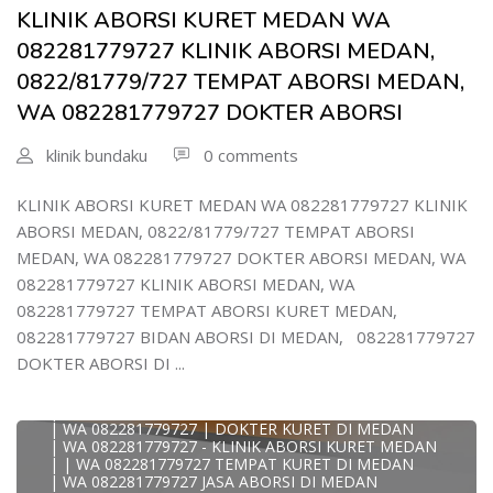
| WA 0822/81779/727 TEMPAT ABORSI KURET MEDAN
KLINIK ABORSI KURET MEDAN WA
| WA 082/281779/727 KLINIK ABORSI KURET DI MEDAN
| WA 082281779727 DOKTER KURET DI MEDAN
082281779727 KLINIK ABORSI MEDAN,
WA 082281779727 DOKTER ABORSI DI MEDAN
| WA 08228*1779*727 TEMPAT KURET DI MEDAN
0822/81779/727 TEMPAT ABORSI MEDAN,
| WA )082281779727) JASA ABORSI DI MEDAN
WA 082281779727 DOKTER ABORSI
| WA 0822#8177#9727 TEMPAT ABORSI MEDAN
| | WA 082281779727 | | LOKASI ABORSI DI MEDAN
| ABORSI AMAN DI MEDAN
klinik bundaku
0 comments
| WA 082281779727 TEMPAT KURET MEDAN
WA 082281779727 BIDAN MELAYANI KURET WA
0822817797
KLINIK ABORSI KURET MEDAN WA 082281779727 KLINIK
| WA 082281779727BIDAN PRAKTEK MEDAN
ABORSI MEDAN, 0822/81779/727 TEMPAT ABORSI
JUAL OBAT ABORSI DI MEDAN
| TEMPAT ABORSI DI MEDAN
MEDAN, WA 082281779727 DOKTER ABORSI MEDAN, WA
| HTTPS://WA.ME/6282281779727 WA 082-281-779-727 K
082281779727 KLINIK ABORSI MEDAN, WA
| WA 082281779727 KLINIK ABORSI KURET DI MEDAN
| WA 082281779727 TEMPAT ABORSI DI MEDAN
082281779727 TEMPAT ABORSI KURET MEDAN,
| WA 082281779727 BIDAN ABORSI DI MEDAN
082281779727 BIDAN ABORSI DI MEDAN, 082281779727
| WA 082281779727 TEMPAT ABORSI MEDAN
| 0822-8177-9727 DOKTER ABORSI DI MEDAN
DOKTER ABORSI DI ...
| WA 082281779727 TEMPAT ABORSI KURET DI MEDAN
| WA 082281779727 DOKTER ABORSI DI MEDAN
| WA 082281779727 KLINIK ABORSI DI MEDAN
| WA 082281779727 | DOKTER KURET DI MEDAN
| WA 082281779727 - KLINIK ABORSI KURET MEDAN
| | WA 082281779727 TEMPAT KURET DI MEDAN
| WA 082281779727 JASA ABORSI DI MEDAN