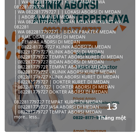
| | WA 082281779727 | KURET AMAN | WA
KLINIK ABORSI KURET MEDAN WA 082281779727 KLINIK
082281779727
A
| WA 082281779727 | | LOKASI ABORSI DI MEDAN
0822/81779/727 TEMPAT ABORSI MEDAN
| | ABORSI AMAN DI MEDAN
WA 082281779727 DOKTER ABORSI MEDAN
| WA 082281779727 | BIDAN MELAYANI KURET WA
WA 082281779727 KLINIK ABORSI MEDAN
082281
WA 082281779727 TEMPAT ABORSI KURET MEDAN
| WA 082281779727| | BIDAN PRAKTEK MEDAN
082281779727 BIDAN ABORSI DI MEDAN
| | JUAL OBAT ABORSI DI MEDAN
082281779727 DOKTER ABORSI DI MEDAN
| | TEMPAT ABORSI DI MEDAN
WA 0822*81779*727 TEMPAT ABORSI MEDAN
| | 0822-8177-9727 KLINIK ABORSI DI MEDAN
WA 082281779727 DOKTER KURET DI MEDAN
| 082281779727 KLINIK ABORSI DI MEDAN
WA 082281779727 TEMPAT KURET DI MEDAN
| 082281779727 TEMPAT ABORSI KURET DI MEDAN
WA 082281779727 JASA ABORSI DI MEDAN
| 082281779727 BIDAN ABORSI DI MEDAN
| WA 082-281-779-727 KURET AMAN WA 082281779727
| 082281779727 TEMPAT ABORSI DI MEDAN
TE
| 082281779727 - KLINIK ABORSI KURET MEDAN
| WA 082-281-779-727 LOKASI ABORSI DI MEDAN
| 082281779727 KLINIK ABORSI KURET DI MEDAN
082-281-779-727 ABORSI AMAN DI MEDAN
| 082281779727 | DOKTER KURET DI MEDAN
| WA 082281779727 BIDAN MELAYANI KURET WA
| 0822-8177-9727 | DOKTER ABORSI DI MEDAN
08228177
| 082281779727 DOKTER ABORSI DI MEDAN
WA 082281779727 BIDAN PRAKTEK MEDAN
| |
| KLINIK ABORSI MEDAN
082281779727 TEMPAT KURET DI MEDAN
WA 082281779727 TEMPAT ABORSI DI MEDAN
13
| 082281779727 JASA ABORSI DI MEDAN
| 082281779727 KLINIK ABORSI MEDAN
| 082281779727 TEMPAT ABORSI MEDAN
| WA 0822-8177-9727 DOKTER ABORSI DI MEDAN
more...
less...
Tháng một
| WA 082*2817797*27 BIDAN ABORSI DI MEDAN
| WA 0822*81779*727 KLINIK KURET DI MEDAN
WA 082281779727 KURET AMAN | WA 082281779727
KLINI
| WA 0822/81779/727 TEMPAT ABORSI KURET MEDAN