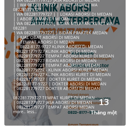
| WA 082281779727 JASA ABORSI DI MEDAN
| | WA 082281779727 | KURET AMAN | WA
KLINIK ABORSI KURET MEDAN WA 082281779727 KLINIK
082281779727
A
| WA 082281779727 | | LOKASI ABORSI DI MEDAN
0822/81779/727 TEMPAT ABORSI MEDAN
| | ABORSI AMAN DI MEDAN
WA 082281779727 DOKTER ABORSI MEDAN
| WA 082281779727 | BIDAN MELAYANI KURET WA
WA 082281779727 KLINIK ABORSI MEDAN
082281
WA 082281779727 TEMPAT ABORSI KURET MEDAN
| WA 082281779727| | BIDAN PRAKTEK MEDAN
082281779727 BIDAN ABORSI DI MEDAN
| | JUAL OBAT ABORSI DI MEDAN
082281779727 DOKTER ABORSI DI MEDAN
| | TEMPAT ABORSI DI MEDAN
WA 0822*81779*727 TEMPAT ABORSI MEDAN
| | 0822-8177-9727 KLINIK ABORSI DI MEDAN
WA 082281779727 DOKTER KURET DI MEDAN
| 082281779727 KLINIK ABORSI DI MEDAN
WA 082281779727 TEMPAT KURET DI MEDAN
| 082281779727 TEMPAT ABORSI KURET DI MEDAN
WA 082281779727 JASA ABORSI DI MEDAN
| 082281779727 BIDAN ABORSI DI MEDAN
| WA 082-281-779-727 KURET AMAN WA 082281779727
| 082281779727 TEMPAT ABORSI DI MEDAN
TE
| 082281779727 - KLINIK ABORSI KURET MEDAN
| WA 082-281-779-727 LOKASI ABORSI DI MEDAN
| 082281779727 KLINIK ABORSI KURET DI MEDAN
082-281-779-727 ABORSI AMAN DI MEDAN
| 082281779727 | DOKTER KURET DI MEDAN
| WA 082281779727 BIDAN MELAYANI KURET WA
| 0822-8177-9727 | DOKTER ABORSI DI MEDAN
08228177
| 082281779727 DOKTER ABORSI DI MEDAN
WA 082281779727 BIDAN PRAKTEK MEDAN
| |
| KLINIK ABORSI MEDAN
082281779727 TEMPAT KURET DI MEDAN
WA 082281779727 TEMPAT ABORSI DI MEDAN
13
| 082281779727 JASA ABORSI DI MEDAN
| 082281779727 KLINIK ABORSI MEDAN
| 082281779727 TEMPAT ABORSI MEDAN
| WA 0822-8177-9727 DOKTER ABORSI DI MEDAN
more...
less...
Tháng một
| WA 082*2817797*27 BIDAN ABORSI DI MEDAN
| WA 0822*81779*727 KLINIK KURET DI MEDAN
WA 082281779727 KURET AMAN | WA 082281779727
KLINI