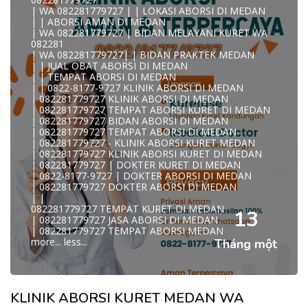
A
| WA 082281779727 | | LOKASI ABORSI DI MEDAN
0822/81779/727 TEMPAT ABORSI MEDAN
| | ABORSI AMAN DI MEDAN
WA 082281779727 DOKTER ABORSI MEDAN
| WA 082281779727 | BIDAN MELAYANI KURET WA
WA 082281779727 KLINIK ABORSI MEDAN
082281
WA 082281779727 TEMPAT ABORSI KURET MEDAN
| WA 082281779727| | BIDAN PRAKTEK MEDAN
082281779727 BIDAN ABORSI DI MEDAN
| | JUAL OBAT ABORSI DI MEDAN
082281779727 DOKTER ABORSI DI MEDAN
| | TEMPAT ABORSI DI MEDAN
WA 0822*81779*727 TEMPAT ABORSI MEDAN
| | 0822-8177-9727 KLINIK ABORSI DI MEDAN
WA 082281779727 DOKTER KURET DI MEDAN
| 082281779727 KLINIK ABORSI DI MEDAN
WA 082281779727 TEMPAT KURET DI MEDAN
| 082281779727 TEMPAT ABORSI KURET DI MEDAN
WA 082281779727 JASA ABORSI DI MEDAN
| 082281779727 BIDAN ABORSI DI MEDAN
| WA 082-281-779-727 KURET AMAN WA 082281779727
| 082281779727 TEMPAT ABORSI DI MEDAN
TE
| 082281779727 - KLINIK ABORSI KURET MEDAN
| WA 082-281-779-727 LOKASI ABORSI DI MEDAN
| 082281779727 KLINIK ABORSI KURET DI MEDAN
082-281-779-727 ABORSI AMAN DI MEDAN
| 082281779727 | DOKTER KURET DI MEDAN
| WA 082281779727 BIDAN MELAYANI KURET WA
| 0822-8177-9727 | DOKTER ABORSI DI MEDAN
08228177
| 082281779727 DOKTER ABORSI DI MEDAN
WA 082281779727 BIDAN PRAKTEK MEDAN
| |
| KLINIK ABORSI MEDAN
082281779727 TEMPAT KURET DI MEDAN
WA 082281779727 TEMPAT ABORSI DI MEDAN
13
| 082281779727 JASA ABORSI DI MEDAN
| 082281779727 KLINIK ABORSI MEDAN
| 082281779727 TEMPAT ABORSI MEDAN
| WA 0822-8177-9727 DOKTER ABORSI DI MEDAN
more...
less...
Tháng một
| WA 082*2817797*27 BIDAN ABORSI DI MEDAN
| WA 0822*81779*727 KLINIK KURET DI MEDAN
WA 082281779727 KURET AMAN | WA 082281779727
KLINI
| WA 0822/81779/727 TEMPAT ABORSI KURET MEDAN
KLINIK ABORSI KURET MEDAN WA
| WA 082/281779/727 KLINIK ABORSI KURET DI MEDAN