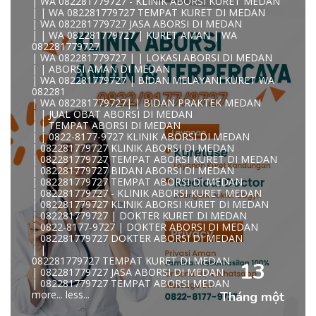
| WA 082281779727 - KLINIK ABORSI KURET MEDAN
| | WA 082281779727 TEMPAT KURET DI MEDAN
| WA 082281779727 JASA ABORSI DI MEDAN
| | WA 082281779727 | KURET AMAN | WA
KLINIK ABORSI KURET MEDAN WA 082281779727 KLINIK
082281779727
A
| WA 082281779727 | | LOKASI ABORSI DI MEDAN
0822/81779/727 TEMPAT ABORSI MEDAN
| | ABORSI AMAN DI MEDAN
WA 082281779727 DOKTER ABORSI MEDAN
| WA 082281779727 | BIDAN MELAYANI KURET WA
WA 082281779727 KLINIK ABORSI MEDAN
082281
WA 082281779727 TEMPAT ABORSI KURET MEDAN
| WA 082281779727| | BIDAN PRAKTEK MEDAN
082281779727 BIDAN ABORSI DI MEDAN
| | JUAL OBAT ABORSI DI MEDAN
082281779727 DOKTER ABORSI DI MEDAN
| | TEMPAT ABORSI DI MEDAN
WA 0822*81779*727 TEMPAT ABORSI MEDAN
| | 0822-8177-9727 KLINIK ABORSI DI MEDAN
WA 082281779727 DOKTER KURET DI MEDAN
| 082281779727 KLINIK ABORSI DI MEDAN
WA 082281779727 TEMPAT KURET DI MEDAN
| 082281779727 TEMPAT ABORSI KURET DI MEDAN
WA 082281779727 JASA ABORSI DI MEDAN
| 082281779727 BIDAN ABORSI DI MEDAN
| WA 082-281-779-727 KURET AMAN WA 082281779727
| 082281779727 TEMPAT ABORSI DI MEDAN
TE
| 082281779727 - KLINIK ABORSI KURET MEDAN
| WA 082-281-779-727 LOKASI ABORSI DI MEDAN
| 082281779727 KLINIK ABORSI KURET DI MEDAN
082-281-779-727 ABORSI AMAN DI MEDAN
| 082281779727 | DOKTER KURET DI MEDAN
| WA 082281779727 BIDAN MELAYANI KURET WA
| 0822-8177-9727 | DOKTER ABORSI DI MEDAN
08228177
| 082281779727 DOKTER ABORSI DI MEDAN
WA 082281779727 BIDAN PRAKTEK MEDAN
| |
| KLINIK ABORSI MEDAN
082281779727 TEMPAT KURET DI MEDAN
WA 082281779727 TEMPAT ABORSI DI MEDAN
13
| 082281779727 JASA ABORSI DI MEDAN
| 082281779727 KLINIK ABORSI MEDAN
| 082281779727 TEMPAT ABORSI MEDAN
| WA 0822-8177-9727 DOKTER ABORSI DI MEDAN
more...
less...
Tháng một
| WA 082*2817797*27 BIDAN ABORSI DI MEDAN
| WA 0822*81779*727 KLINIK KURET DI MEDAN