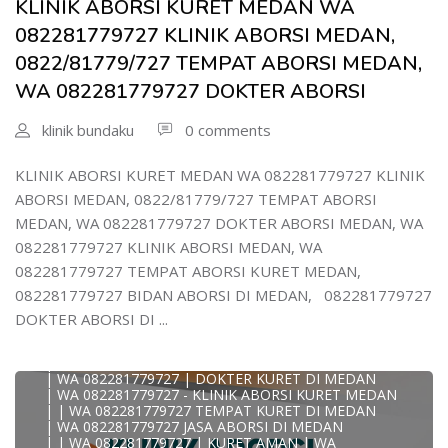
KLINIK ABORSI KURET MEDAN WA
| WA 082/281779/727 KLINIK ABORSI KURET DI MEDAN
| WA 082281779727 DOKTER KURET DI MEDAN
082281779727 KLINIK ABORSI MEDAN,
WA 082281779727 DOKTER ABORSI DI MEDAN
| WA 08228*1779*727 TEMPAT KURET DI MEDAN
0822/81779/727 TEMPAT ABORSI MEDAN,
| WA )082281779727) JASA ABORSI DI MEDAN
WA 082281779727 DOKTER ABORSI
| WA 0822#8177#9727 TEMPAT ABORSI MEDAN
| | WA 082281779727 | | LOKASI ABORSI DI MEDAN
| ABORSI AMAN DI MEDAN
klinik bundaku
0 comments
| WA 082281779727 TEMPAT KURET MEDAN
WA 082281779727 BIDAN MELAYANI KURET WA
0822817797
KLINIK ABORSI KURET MEDAN WA 082281779727 KLINIK
| WA 082281779727BIDAN PRAKTEK MEDAN
ABORSI MEDAN, 0822/81779/727 TEMPAT ABORSI
JUAL OBAT ABORSI DI MEDAN
| TEMPAT ABORSI DI MEDAN
MEDAN, WA 082281779727 DOKTER ABORSI MEDAN, WA
| HTTPS://WA.ME/6282281779727 WA 082-281-779-727 K
082281779727 KLINIK ABORSI MEDAN, WA
| WA 082281779727 KLINIK ABORSI KURET DI MEDAN
| WA 082281779727 TEMPAT ABORSI DI MEDAN
082281779727 TEMPAT ABORSI KURET MEDAN,
| WA 082281779727 BIDAN ABORSI DI MEDAN
082281779727 BIDAN ABORSI DI MEDAN, 082281779727
| WA 082281779727 TEMPAT ABORSI MEDAN
| 0822-8177-9727 DOKTER ABORSI DI MEDAN
DOKTER ABORSI DI ...
| WA 082281779727 TEMPAT ABORSI KURET DI MEDAN
| WA 082281779727 DOKTER ABORSI DI MEDAN
| WA 082281779727 KLINIK ABORSI DI MEDAN
| WA 082281779727 | DOKTER KURET DI MEDAN
| WA 082281779727 - KLINIK ABORSI KURET MEDAN
| | WA 082281779727 TEMPAT KURET DI MEDAN
| WA 082281779727 JASA ABORSI DI MEDAN
| | WA 082281779727 | KURET AMAN | WA
KLINIK ABORSI KURET MEDAN WA 082281779727 KLINIK