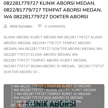
| WA 082281779727 DOKTER KURET DI MEDAN
082281779727 KLINIK ABORSI MEDAN,
WA 082281779727 DOKTER ABORSI DI MEDAN
| WA 08228*1779*727 TEMPAT KURET DI MEDAN
0822/81779/727 TEMPAT ABORSI MEDAN,
| WA )082281779727) JASA ABORSI DI MEDAN
WA 082281779727 DOKTER ABORSI
| WA 0822#8177#9727 TEMPAT ABORSI MEDAN
| | WA 082281779727 | | LOKASI ABORSI DI MEDAN
| ABORSI AMAN DI MEDAN
klinik bundaku
0 comments
| WA 082281779727 TEMPAT KURET MEDAN
WA 082281779727 BIDAN MELAYANI KURET WA
0822817797
KLINIK ABORSI KURET MEDAN WA 082281779727 KLINIK
| WA 082281779727BIDAN PRAKTEK MEDAN
ABORSI MEDAN, 0822/81779/727 TEMPAT ABORSI
JUAL OBAT ABORSI DI MEDAN
| TEMPAT ABORSI DI MEDAN
MEDAN, WA 082281779727 DOKTER ABORSI MEDAN, WA
| HTTPS://WA.ME/6282281779727 WA 082-281-779-727 K
082281779727 KLINIK ABORSI MEDAN, WA
| WA 082281779727 KLINIK ABORSI KURET DI MEDAN
| WA 082281779727 TEMPAT ABORSI DI MEDAN
082281779727 TEMPAT ABORSI KURET MEDAN,
| WA 082281779727 BIDAN ABORSI DI MEDAN
082281779727 BIDAN ABORSI DI MEDAN, 082281779727
| WA 082281779727 TEMPAT ABORSI MEDAN
| 0822-8177-9727 DOKTER ABORSI DI MEDAN
DOKTER ABORSI DI ...
| WA 082281779727 TEMPAT ABORSI KURET DI MEDAN
| WA 082281779727 DOKTER ABORSI DI MEDAN
| WA 082281779727 KLINIK ABORSI DI MEDAN
| WA 082281779727 | DOKTER KURET DI MEDAN
| WA 082281779727 - KLINIK ABORSI KURET MEDAN
| | WA 082281779727 TEMPAT KURET DI MEDAN
| WA 082281779727 JASA ABORSI DI MEDAN
| | WA 082281779727 | KURET AMAN | WA
082281779727