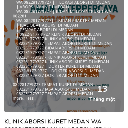
| WA 082281779727 | | LOKASI ABORSI DI MEDAN
0822/81779/727 TEMPAT ABORSI MEDAN
| | ABORSI AMAN DI MEDAN
WA 082281779727 DOKTER ABORSI MEDAN
| WA 082281779727 | BIDAN MELAYANI KURET WA
WA 082281779727 KLINIK ABORSI MEDAN
082281
WA 082281779727 TEMPAT ABORSI KURET MEDAN
| WA 082281779727| | BIDAN PRAKTEK MEDAN
082281779727 BIDAN ABORSI DI MEDAN
| | JUAL OBAT ABORSI DI MEDAN
082281779727 DOKTER ABORSI DI MEDAN
| | TEMPAT ABORSI DI MEDAN
WA 0822*81779*727 TEMPAT ABORSI MEDAN
| | 0822-8177-9727 KLINIK ABORSI DI MEDAN
WA 082281779727 DOKTER KURET DI MEDAN
| 082281779727 KLINIK ABORSI DI MEDAN
WA 082281779727 TEMPAT KURET DI MEDAN
| 082281779727 TEMPAT ABORSI KURET DI MEDAN
WA 082281779727 JASA ABORSI DI MEDAN
| 082281779727 BIDAN ABORSI DI MEDAN
| WA 082-281-779-727 KURET AMAN WA 082281779727
| 082281779727 TEMPAT ABORSI DI MEDAN
TE
| 082281779727 - KLINIK ABORSI KURET MEDAN
| WA 082-281-779-727 LOKASI ABORSI DI MEDAN
| 082281779727 KLINIK ABORSI KURET DI MEDAN
082-281-779-727 ABORSI AMAN DI MEDAN
| 082281779727 | DOKTER KURET DI MEDAN
| WA 082281779727 BIDAN MELAYANI KURET WA
| 0822-8177-9727 | DOKTER ABORSI DI MEDAN
08228177
| 082281779727 DOKTER ABORSI DI MEDAN
WA 082281779727 BIDAN PRAKTEK MEDAN
| |
| KLINIK ABORSI MEDAN
082281779727 TEMPAT KURET DI MEDAN
WA 082281779727 TEMPAT ABORSI DI MEDAN
13
| 082281779727 JASA ABORSI DI MEDAN
| 082281779727 KLINIK ABORSI MEDAN
| 082281779727 TEMPAT ABORSI MEDAN
| WA 0822-8177-9727 DOKTER ABORSI DI MEDAN
more...
less...
Tháng một
| WA 082*2817797*27 BIDAN ABORSI DI MEDAN
| WA 0822*81779*727 KLINIK KURET DI MEDAN
WA 082281779727 KURET AMAN | WA 082281779727
KLINI
| WA 0822/81779/727 TEMPAT ABORSI KURET MEDAN
KLINIK ABORSI KURET MEDAN WA
| WA 082/281779/727 KLINIK ABORSI KURET DI MEDAN
| WA 082281779727 DOKTER KURET DI MEDAN