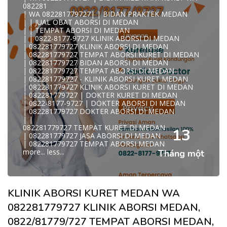
WA 082281779727 KLINIK ABORSI MEDAN
082281
WA 082281779727 TEMPAT ABORSI KURET MEDAN
| WA 082281779727| | BIDAN PRAKTEK MEDAN
082281779727 BIDAN ABORSI DI MEDAN
| | JUAL OBAT ABORSI DI MEDAN
082281779727 DOKTER ABORSI DI MEDAN
| | TEMPAT ABORSI DI MEDAN
WA 0822*81779*727 TEMPAT ABORSI MEDAN
| | 0822-8177-9727 KLINIK ABORSI DI MEDAN
WA 082281779727 DOKTER KURET DI MEDAN
| 082281779727 KLINIK ABORSI DI MEDAN
WA 082281779727 TEMPAT KURET DI MEDAN
| 082281779727 TEMPAT ABORSI KURET DI MEDAN
WA 082281779727 JASA ABORSI DI MEDAN
| 082281779727 BIDAN ABORSI DI MEDAN
| WA 082-281-779-727 KURET AMAN WA 082281779727
| 082281779727 TEMPAT ABORSI DI MEDAN
TE
| 082281779727 - KLINIK ABORSI KURET MEDAN
| WA 082-281-779-727 LOKASI ABORSI DI MEDAN
| 082281779727 KLINIK ABORSI KURET DI MEDAN
082-281-779-727 ABORSI AMAN DI MEDAN
| 082281779727 | DOKTER KURET DI MEDAN
| WA 082281779727 BIDAN MELAYANI KURET WA
| 0822-8177-9727 | DOKTER ABORSI DI MEDAN
08228177
| 082281779727 DOKTER ABORSI DI MEDAN
WA 082281779727 BIDAN PRAKTEK MEDAN
| |
| KLINIK ABORSI MEDAN
082281779727 TEMPAT KURET DI MEDAN
WA 082281779727 TEMPAT ABORSI DI MEDAN
13
| 082281779727 JASA ABORSI DI MEDAN
| 082281779727 KLINIK ABORSI MEDAN
| 082281779727 TEMPAT ABORSI MEDAN
| WA 0822-8177-9727 DOKTER ABORSI DI MEDAN
more...
less...
Tháng một
| WA 082*2817797*27 BIDAN ABORSI DI MEDAN
| WA 0822*81779*727 KLINIK KURET DI MEDAN
WA 082281779727 KURET AMAN | WA 082281779727
KLINI
| WA 0822/81779/727 TEMPAT ABORSI KURET MEDAN
KLINIK ABORSI KURET MEDAN WA
| WA 082/281779/727 KLINIK ABORSI KURET DI MEDAN
| WA 082281779727 DOKTER KURET DI MEDAN
082281779727 KLINIK ABORSI MEDAN,
WA 082281779727 DOKTER ABORSI DI MEDAN
| WA 08228*1779*727 TEMPAT KURET DI MEDAN
0822/81779/727 TEMPAT ABORSI MEDAN,