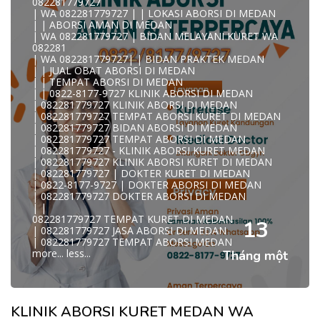
082281779727
A
| WA 082281779727 | | LOKASI ABORSI DI MEDAN
0822/81779/727 TEMPAT ABORSI MEDAN
| | ABORSI AMAN DI MEDAN
WA 082281779727 DOKTER ABORSI MEDAN
| WA 082281779727 | BIDAN MELAYANI KURET WA
WA 082281779727 KLINIK ABORSI MEDAN
082281
WA 082281779727 TEMPAT ABORSI KURET MEDAN
| WA 082281779727| | BIDAN PRAKTEK MEDAN
082281779727 BIDAN ABORSI DI MEDAN
| | JUAL OBAT ABORSI DI MEDAN
082281779727 DOKTER ABORSI DI MEDAN
| | TEMPAT ABORSI DI MEDAN
WA 0822*81779*727 TEMPAT ABORSI MEDAN
| | 0822-8177-9727 KLINIK ABORSI DI MEDAN
WA 082281779727 DOKTER KURET DI MEDAN
| 082281779727 KLINIK ABORSI DI MEDAN
WA 082281779727 TEMPAT KURET DI MEDAN
| 082281779727 TEMPAT ABORSI KURET DI MEDAN
WA 082281779727 JASA ABORSI DI MEDAN
| 082281779727 BIDAN ABORSI DI MEDAN
| WA 082-281-779-727 KURET AMAN WA 082281779727
| 082281779727 TEMPAT ABORSI DI MEDAN
TE
| 082281779727 - KLINIK ABORSI KURET MEDAN
| WA 082-281-779-727 LOKASI ABORSI DI MEDAN
| 082281779727 KLINIK ABORSI KURET DI MEDAN
082-281-779-727 ABORSI AMAN DI MEDAN
| 082281779727 | DOKTER KURET DI MEDAN
| WA 082281779727 BIDAN MELAYANI KURET WA
| 0822-8177-9727 | DOKTER ABORSI DI MEDAN
08228177
| 082281779727 DOKTER ABORSI DI MEDAN
WA 082281779727 BIDAN PRAKTEK MEDAN
| |
| KLINIK ABORSI MEDAN
082281779727 TEMPAT KURET DI MEDAN
WA 082281779727 TEMPAT ABORSI DI MEDAN
13
| 082281779727 JASA ABORSI DI MEDAN
| 082281779727 KLINIK ABORSI MEDAN
| 082281779727 TEMPAT ABORSI MEDAN
| WA 0822-8177-9727 DOKTER ABORSI DI MEDAN
more...
less...
Tháng một
| WA 082*2817797*27 BIDAN ABORSI DI MEDAN
| WA 0822*81779*727 KLINIK KURET DI MEDAN
WA 082281779727 KURET AMAN | WA 082281779727
KLINI
| WA 0822/81779/727 TEMPAT ABORSI KURET MEDAN
KLINIK ABORSI KURET MEDAN WA
| WA 082/281779/727 KLINIK ABORSI KURET DI MEDAN