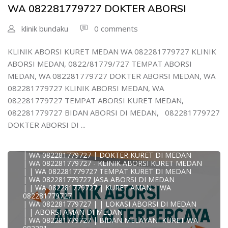
| WA )082281779727) JASA ABORSI DI MEDAN
WA 082281779727 DOKTER ABORSI
| WA 0822#8177#9727 TEMPAT ABORSI MEDAN
| | WA 082281779727 | | LOKASI ABORSI DI MEDAN
| ABORSI AMAN DI MEDAN
klinik bundaku
0 comments
| WA 082281779727 TEMPAT KURET MEDAN
WA 082281779727 BIDAN MELAYANI KURET WA
0822817797
KLINIK ABORSI KURET MEDAN WA 082281779727 KLINIK
| WA 082281779727BIDAN PRAKTEK MEDAN
ABORSI MEDAN, 0822/81779/727 TEMPAT ABORSI
JUAL OBAT ABORSI DI MEDAN
| TEMPAT ABORSI DI MEDAN
MEDAN, WA 082281779727 DOKTER ABORSI MEDAN, WA
| HTTPS://WA.ME/6282281779727 WA 082-281-779-727 K
082281779727 KLINIK ABORSI MEDAN, WA
| WA 082281779727 KLINIK ABORSI KURET DI MEDAN
| WA 082281779727 TEMPAT ABORSI DI MEDAN
082281779727 TEMPAT ABORSI KURET MEDAN,
| WA 082281779727 BIDAN ABORSI DI MEDAN
082281779727 BIDAN ABORSI DI MEDAN, 082281779727
| WA 082281779727 TEMPAT ABORSI MEDAN
| 0822-8177-9727 DOKTER ABORSI DI MEDAN
DOKTER ABORSI DI ...
| WA 082281779727 TEMPAT ABORSI KURET DI MEDAN
| WA 082281779727 DOKTER ABORSI DI MEDAN
| WA 082281779727 KLINIK ABORSI DI MEDAN
| WA 082281779727 | DOKTER KURET DI MEDAN
| WA 082281779727 - KLINIK ABORSI KURET MEDAN
| | WA 082281779727 TEMPAT KURET DI MEDAN
| WA 082281779727 JASA ABORSI DI MEDAN
| | WA 082281779727 | KURET AMAN | WA
KLINIK ABORSI KURET MEDAN WA 082281779727 KLINIK
082281779727
A
| WA 082281779727 | | LOKASI ABORSI DI MEDAN
0822/81779/727 TEMPAT ABORSI MEDAN
| | ABORSI AMAN DI MEDAN
WA 082281779727 DOKTER ABORSI MEDAN
| WA 082281779727 | BIDAN MELAYANI KURET WA
WA 082281779727 KLINIK ABORSI MEDAN