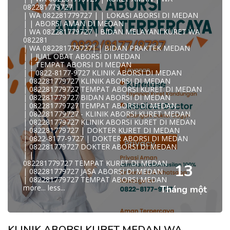
KLINIK ABORSI KURET MEDAN WA 082281779727 KLINIK
082281779727
A
| WA 082281779727 | | LOKASI ABORSI DI MEDAN
0822/81779/727 TEMPAT ABORSI MEDAN
| | ABORSI AMAN DI MEDAN
WA 082281779727 DOKTER ABORSI MEDAN
| WA 082281779727 | BIDAN MELAYANI KURET WA
WA 082281779727 KLINIK ABORSI MEDAN
082281
WA 082281779727 TEMPAT ABORSI KURET MEDAN
| WA 082281779727| | BIDAN PRAKTEK MEDAN
082281779727 BIDAN ABORSI DI MEDAN
| | JUAL OBAT ABORSI DI MEDAN
082281779727 DOKTER ABORSI DI MEDAN
| | TEMPAT ABORSI DI MEDAN
WA 0822*81779*727 TEMPAT ABORSI MEDAN
| | 0822-8177-9727 KLINIK ABORSI DI MEDAN
WA 082281779727 DOKTER KURET DI MEDAN
| 082281779727 KLINIK ABORSI DI MEDAN
WA 082281779727 TEMPAT KURET DI MEDAN
| 082281779727 TEMPAT ABORSI KURET DI MEDAN
WA 082281779727 JASA ABORSI DI MEDAN
| 082281779727 BIDAN ABORSI DI MEDAN
| WA 082-281-779-727 KURET AMAN WA 082281779727
| 082281779727 TEMPAT ABORSI DI MEDAN
TE
| 082281779727 - KLINIK ABORSI KURET MEDAN
| WA 082-281-779-727 LOKASI ABORSI DI MEDAN
| 082281779727 KLINIK ABORSI KURET DI MEDAN
082-281-779-727 ABORSI AMAN DI MEDAN
| 082281779727 | DOKTER KURET DI MEDAN
| WA 082281779727 BIDAN MELAYANI KURET WA
| 0822-8177-9727 | DOKTER ABORSI DI MEDAN
08228177
| 082281779727 DOKTER ABORSI DI MEDAN
WA 082281779727 BIDAN PRAKTEK MEDAN
| |
| KLINIK ABORSI MEDAN
082281779727 TEMPAT KURET DI MEDAN
WA 082281779727 TEMPAT ABORSI DI MEDAN
13
| 082281779727 JASA ABORSI DI MEDAN
| 082281779727 KLINIK ABORSI MEDAN
| 082281779727 TEMPAT ABORSI MEDAN
| WA 0822-8177-9727 DOKTER ABORSI DI MEDAN
more...
less...
Tháng một
| WA 082*2817797*27 BIDAN ABORSI DI MEDAN
| WA 0822*81779*727 KLINIK KURET DI MEDAN
WA 082281779727 KURET AMAN | WA 082281779727
KLINI
| WA 0822/81779/727 TEMPAT ABORSI KURET MEDAN
KLINIK ABORSI KURET MEDAN WA