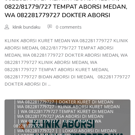
WA 082281779727 DOKTER ABORSI DI MEDAN
| WA 08228*1779*727 TEMPAT KURET DI MEDAN
0822/81779/727 TEMPAT ABORSI MEDAN,
| WA )082281779727) JASA ABORSI DI MEDAN
WA 082281779727 DOKTER ABORSI
| WA 0822#8177#9727 TEMPAT ABORSI MEDAN
| | WA 082281779727 | | LOKASI ABORSI DI MEDAN
| ABORSI AMAN DI MEDAN
klinik bundaku
0 comments
| WA 082281779727 TEMPAT KURET MEDAN
WA 082281779727 BIDAN MELAYANI KURET WA
0822817797
KLINIK ABORSI KURET MEDAN WA 082281779727 KLINIK
| WA 082281779727BIDAN PRAKTEK MEDAN
ABORSI MEDAN, 0822/81779/727 TEMPAT ABORSI
JUAL OBAT ABORSI DI MEDAN
| TEMPAT ABORSI DI MEDAN
MEDAN, WA 082281779727 DOKTER ABORSI MEDAN, WA
| HTTPS://WA.ME/6282281779727 WA 082-281-779-727 K
082281779727 KLINIK ABORSI MEDAN, WA
| WA 082281779727 KLINIK ABORSI KURET DI MEDAN
| WA 082281779727 TEMPAT ABORSI DI MEDAN
082281779727 TEMPAT ABORSI KURET MEDAN,
| WA 082281779727 BIDAN ABORSI DI MEDAN
082281779727 BIDAN ABORSI DI MEDAN, 082281779727
| WA 082281779727 TEMPAT ABORSI MEDAN
| 0822-8177-9727 DOKTER ABORSI DI MEDAN
DOKTER ABORSI DI ...
| WA 082281779727 TEMPAT ABORSI KURET DI MEDAN
| WA 082281779727 DOKTER ABORSI DI MEDAN
| WA 082281779727 KLINIK ABORSI DI MEDAN
| WA 082281779727 | DOKTER KURET DI MEDAN
| WA 082281779727 - KLINIK ABORSI KURET MEDAN
| | WA 082281779727 TEMPAT KURET DI MEDAN
| WA 082281779727 JASA ABORSI DI MEDAN
| | WA 082281779727 | KURET AMAN | WA
KLINIK ABORSI KURET MEDAN WA 082281779727 KLINIK
082281779727
A
| WA 082281779727 | | LOKASI ABORSI DI MEDAN
0822/81779/727 TEMPAT ABORSI MEDAN