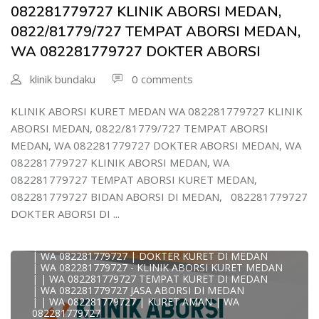
| WA 082281779727 DOKTER KURET DI MEDAN
082281779727 KLINIK ABORSI MEDAN,
WA 082281779727 DOKTER ABORSI DI MEDAN
| WA 08228*1779*727 TEMPAT KURET DI MEDAN
0822/81779/727 TEMPAT ABORSI MEDAN,
| WA )082281779727) JASA ABORSI DI MEDAN
WA 082281779727 DOKTER ABORSI
| WA 0822#8177#9727 TEMPAT ABORSI MEDAN
| | WA 082281779727 | | LOKASI ABORSI DI MEDAN
| ABORSI AMAN DI MEDAN
klinik bundaku
0 comments
| WA 082281779727 TEMPAT KURET MEDAN
WA 082281779727 BIDAN MELAYANI KURET WA
0822817797
KLINIK ABORSI KURET MEDAN WA 082281779727 KLINIK
| WA 082281779727BIDAN PRAKTEK MEDAN
ABORSI MEDAN, 0822/81779/727 TEMPAT ABORSI
JUAL OBAT ABORSI DI MEDAN
| TEMPAT ABORSI DI MEDAN
MEDAN, WA 082281779727 DOKTER ABORSI MEDAN, WA
| HTTPS://WA.ME/6282281779727 WA 082-281-779-727 K
082281779727 KLINIK ABORSI MEDAN, WA
| WA 082281779727 KLINIK ABORSI KURET DI MEDAN
| WA 082281779727 TEMPAT ABORSI DI MEDAN
082281779727 TEMPAT ABORSI KURET MEDAN,
| WA 082281779727 BIDAN ABORSI DI MEDAN
082281779727 BIDAN ABORSI DI MEDAN, 082281779727
| WA 082281779727 TEMPAT ABORSI MEDAN
| 0822-8177-9727 DOKTER ABORSI DI MEDAN
DOKTER ABORSI DI ...
| WA 082281779727 TEMPAT ABORSI KURET DI MEDAN
| WA 082281779727 DOKTER ABORSI DI MEDAN
| WA 082281779727 KLINIK ABORSI DI MEDAN
| WA 082281779727 | DOKTER KURET DI MEDAN
| WA 082281779727 - KLINIK ABORSI KURET MEDAN
| | WA 082281779727 TEMPAT KURET DI MEDAN
| WA 082281779727 JASA ABORSI DI MEDAN
| | WA 082281779727 | KURET AMAN | WA
KLINIK ABORSI KURET MEDAN WA 082281779727 KLINIK
082281779727
A