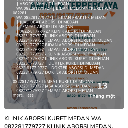
0822/81779/727 TEMPAT ABORSI MEDAN
| | ABORSI AMAN DI MEDAN
WA 082281779727 DOKTER ABORSI MEDAN
| WA 082281779727 | BIDAN MELAYANI KURET WA
WA 082281779727 KLINIK ABORSI MEDAN
082281
WA 082281779727 TEMPAT ABORSI KURET MEDAN
| WA 082281779727| | BIDAN PRAKTEK MEDAN
082281779727 BIDAN ABORSI DI MEDAN
| | JUAL OBAT ABORSI DI MEDAN
082281779727 DOKTER ABORSI DI MEDAN
| | TEMPAT ABORSI DI MEDAN
WA 0822*81779*727 TEMPAT ABORSI MEDAN
| | 0822-8177-9727 KLINIK ABORSI DI MEDAN
WA 082281779727 DOKTER KURET DI MEDAN
| 082281779727 KLINIK ABORSI DI MEDAN
WA 082281779727 TEMPAT KURET DI MEDAN
| 082281779727 TEMPAT ABORSI KURET DI MEDAN
WA 082281779727 JASA ABORSI DI MEDAN
| 082281779727 BIDAN ABORSI DI MEDAN
| WA 082-281-779-727 KURET AMAN WA 082281779727
| 082281779727 TEMPAT ABORSI DI MEDAN
TE
| 082281779727 - KLINIK ABORSI KURET MEDAN
| WA 082-281-779-727 LOKASI ABORSI DI MEDAN
| 082281779727 KLINIK ABORSI KURET DI MEDAN
082-281-779-727 ABORSI AMAN DI MEDAN
| 082281779727 | DOKTER KURET DI MEDAN
| WA 082281779727 BIDAN MELAYANI KURET WA
| 0822-8177-9727 | DOKTER ABORSI DI MEDAN
08228177
| 082281779727 DOKTER ABORSI DI MEDAN
WA 082281779727 BIDAN PRAKTEK MEDAN
| |
| KLINIK ABORSI MEDAN
082281779727 TEMPAT KURET DI MEDAN
WA 082281779727 TEMPAT ABORSI DI MEDAN
13
| 082281779727 JASA ABORSI DI MEDAN
| 082281779727 KLINIK ABORSI MEDAN
| 082281779727 TEMPAT ABORSI MEDAN
| WA 0822-8177-9727 DOKTER ABORSI DI MEDAN
more...
less...
Tháng một
| WA 082*2817797*27 BIDAN ABORSI DI MEDAN
| WA 0822*81779*727 KLINIK KURET DI MEDAN
WA 082281779727 KURET AMAN | WA 082281779727
KLINI
| WA 0822/81779/727 TEMPAT ABORSI KURET MEDAN
KLINIK ABORSI KURET MEDAN WA
| WA 082/281779/727 KLINIK ABORSI KURET DI MEDAN
| WA 082281779727 DOKTER KURET DI MEDAN
082281779727 KLINIK ABORSI MEDAN,