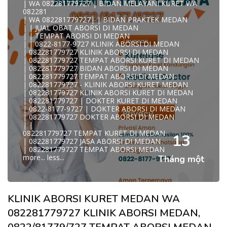
| WA 082281779727 | BIDAN MELAYANI KURET WA
WA 082281779727 KLINIK ABORSI MEDAN
082281
WA 082281779727 TEMPAT ABORSI KURET MEDAN
| WA 082281779727| | BIDAN PRAKTEK MEDAN
082281779727 BIDAN ABORSI DI MEDAN
| | JUAL OBAT ABORSI DI MEDAN
082281779727 DOKTER ABORSI DI MEDAN
| | TEMPAT ABORSI DI MEDAN
WA 0822*81779*727 TEMPAT ABORSI MEDAN
| | 0822-8177-9727 KLINIK ABORSI DI MEDAN
WA 082281779727 DOKTER KURET DI MEDAN
| 082281779727 KLINIK ABORSI DI MEDAN
WA 082281779727 TEMPAT KURET DI MEDAN
| 082281779727 TEMPAT ABORSI KURET DI MEDAN
WA 082281779727 JASA ABORSI DI MEDAN
| 082281779727 BIDAN ABORSI DI MEDAN
| WA 082-281-779-727 KURET AMAN WA 082281779727
| 082281779727 TEMPAT ABORSI DI MEDAN
TE
| 082281779727 - KLINIK ABORSI KURET MEDAN
| WA 082-281-779-727 LOKASI ABORSI DI MEDAN
| 082281779727 KLINIK ABORSI KURET DI MEDAN
082-281-779-727 ABORSI AMAN DI MEDAN
| 082281779727 | DOKTER KURET DI MEDAN
| WA 082281779727 BIDAN MELAYANI KURET WA
| 0822-8177-9727 | DOKTER ABORSI DI MEDAN
08228177
| 082281779727 DOKTER ABORSI DI MEDAN
WA 082281779727 BIDAN PRAKTEK MEDAN
| |
| KLINIK ABORSI MEDAN
082281779727 TEMPAT KURET DI MEDAN
WA 082281779727 TEMPAT ABORSI DI MEDAN
13
| 082281779727 JASA ABORSI DI MEDAN
| 082281779727 KLINIK ABORSI MEDAN
| 082281779727 TEMPAT ABORSI MEDAN
| WA 0822-8177-9727 DOKTER ABORSI DI MEDAN
more...
less...
Tháng một
| WA 082*2817797*27 BIDAN ABORSI DI MEDAN
| WA 0822*81779*727 KLINIK KURET DI MEDAN
WA 082281779727 KURET AMAN | WA 082281779727
KLINI
| WA 0822/81779/727 TEMPAT ABORSI KURET MEDAN
KLINIK ABORSI KURET MEDAN WA
| WA 082/281779/727 KLINIK ABORSI KURET DI MEDAN
| WA 082281779727 DOKTER KURET DI MEDAN
082281779727 KLINIK ABORSI MEDAN,
WA 082281779727 DOKTER ABORSI DI MEDAN
| WA 08228*1779*727 TEMPAT KURET DI MEDAN