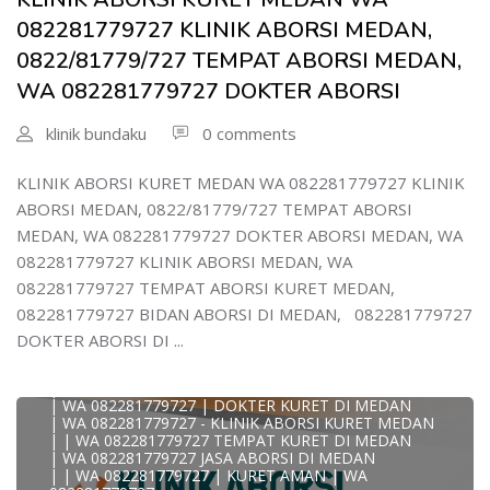
| WA 082/281779/727 KLINIK ABORSI KURET DI MEDAN
| WA 082281779727 DOKTER KURET DI MEDAN
082281779727 KLINIK ABORSI MEDAN,
WA 082281779727 DOKTER ABORSI DI MEDAN
| WA 08228*1779*727 TEMPAT KURET DI MEDAN
0822/81779/727 TEMPAT ABORSI MEDAN,
| WA )082281779727) JASA ABORSI DI MEDAN
WA 082281779727 DOKTER ABORSI
| WA 0822#8177#9727 TEMPAT ABORSI MEDAN
| | WA 082281779727 | | LOKASI ABORSI DI MEDAN
| ABORSI AMAN DI MEDAN
klinik bundaku
0 comments
| WA 082281779727 TEMPAT KURET MEDAN
WA 082281779727 BIDAN MELAYANI KURET WA
0822817797
KLINIK ABORSI KURET MEDAN WA 082281779727 KLINIK
| WA 082281779727BIDAN PRAKTEK MEDAN
ABORSI MEDAN, 0822/81779/727 TEMPAT ABORSI
JUAL OBAT ABORSI DI MEDAN
| TEMPAT ABORSI DI MEDAN
MEDAN, WA 082281779727 DOKTER ABORSI MEDAN, WA
| HTTPS://WA.ME/6282281779727 WA 082-281-779-727 K
082281779727 KLINIK ABORSI MEDAN, WA
| WA 082281779727 KLINIK ABORSI KURET DI MEDAN
| WA 082281779727 TEMPAT ABORSI DI MEDAN
082281779727 TEMPAT ABORSI KURET MEDAN,
| WA 082281779727 BIDAN ABORSI DI MEDAN
082281779727 BIDAN ABORSI DI MEDAN, 082281779727
| WA 082281779727 TEMPAT ABORSI MEDAN
| 0822-8177-9727 DOKTER ABORSI DI MEDAN
DOKTER ABORSI DI ...
| WA 082281779727 TEMPAT ABORSI KURET DI MEDAN
| WA 082281779727 DOKTER ABORSI DI MEDAN
| WA 082281779727 KLINIK ABORSI DI MEDAN
| WA 082281779727 | DOKTER KURET DI MEDAN
| WA 082281779727 - KLINIK ABORSI KURET MEDAN
| | WA 082281779727 TEMPAT KURET DI MEDAN
| WA 082281779727 JASA ABORSI DI MEDAN
| | WA 082281779727 | KURET AMAN | WA
KLINIK ABORSI KURET MEDAN WA 082281779727 KLINIK