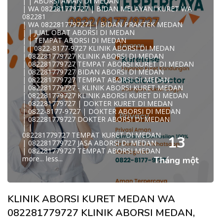
| | ABORSI AMAN DI MEDAN
WA 082281779727 DOKTER ABORSI MEDAN
| WA 082281779727 | BIDAN MELAYANI KURET WA
WA 082281779727 KLINIK ABORSI MEDAN
082281
WA 082281779727 TEMPAT ABORSI KURET MEDAN
| WA 082281779727| | BIDAN PRAKTEK MEDAN
082281779727 BIDAN ABORSI DI MEDAN
| | JUAL OBAT ABORSI DI MEDAN
082281779727 DOKTER ABORSI DI MEDAN
| | TEMPAT ABORSI DI MEDAN
WA 0822*81779*727 TEMPAT ABORSI MEDAN
| | 0822-8177-9727 KLINIK ABORSI DI MEDAN
WA 082281779727 DOKTER KURET DI MEDAN
| 082281779727 KLINIK ABORSI DI MEDAN
WA 082281779727 TEMPAT KURET DI MEDAN
| 082281779727 TEMPAT ABORSI KURET DI MEDAN
WA 082281779727 JASA ABORSI DI MEDAN
| 082281779727 BIDAN ABORSI DI MEDAN
| WA 082-281-779-727 KURET AMAN WA 082281779727
| 082281779727 TEMPAT ABORSI DI MEDAN
TE
| 082281779727 - KLINIK ABORSI KURET MEDAN
| WA 082-281-779-727 LOKASI ABORSI DI MEDAN
| 082281779727 KLINIK ABORSI KURET DI MEDAN
082-281-779-727 ABORSI AMAN DI MEDAN
| 082281779727 | DOKTER KURET DI MEDAN
| WA 082281779727 BIDAN MELAYANI KURET WA
| 0822-8177-9727 | DOKTER ABORSI DI MEDAN
08228177
| 082281779727 DOKTER ABORSI DI MEDAN
WA 082281779727 BIDAN PRAKTEK MEDAN
| |
| KLINIK ABORSI MEDAN
082281779727 TEMPAT KURET DI MEDAN
WA 082281779727 TEMPAT ABORSI DI MEDAN
13
| 082281779727 JASA ABORSI DI MEDAN
| 082281779727 KLINIK ABORSI MEDAN
| 082281779727 TEMPAT ABORSI MEDAN
| WA 0822-8177-9727 DOKTER ABORSI DI MEDAN
more...
less...
Tháng một
| WA 082*2817797*27 BIDAN ABORSI DI MEDAN
| WA 0822*81779*727 KLINIK KURET DI MEDAN
WA 082281779727 KURET AMAN | WA 082281779727
KLINI
| WA 0822/81779/727 TEMPAT ABORSI KURET MEDAN
KLINIK ABORSI KURET MEDAN WA
| WA 082/281779/727 KLINIK ABORSI KURET DI MEDAN
| WA 082281779727 DOKTER KURET DI MEDAN
082281779727 KLINIK ABORSI MEDAN,
WA 082281779727 DOKTER ABORSI DI MEDAN