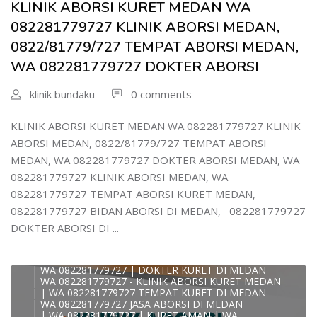
KLINIK ABORSI KURET MEDAN WA
| WA 082/281779/727 KLINIK ABORSI KURET DI MEDAN
| WA 082281779727 DOKTER KURET DI MEDAN
082281779727 KLINIK ABORSI MEDAN,
WA 082281779727 DOKTER ABORSI DI MEDAN
| WA 08228*1779*727 TEMPAT KURET DI MEDAN
0822/81779/727 TEMPAT ABORSI MEDAN,
| WA )082281779727) JASA ABORSI DI MEDAN
WA 082281779727 DOKTER ABORSI
| WA 0822#8177#9727 TEMPAT ABORSI MEDAN
| | WA 082281779727 | | LOKASI ABORSI DI MEDAN
| ABORSI AMAN DI MEDAN
klinik bundaku
0 comments
| WA 082281779727 TEMPAT KURET MEDAN
WA 082281779727 BIDAN MELAYANI KURET WA
0822817797
KLINIK ABORSI KURET MEDAN WA 082281779727 KLINIK
| WA 082281779727BIDAN PRAKTEK MEDAN
ABORSI MEDAN, 0822/81779/727 TEMPAT ABORSI
JUAL OBAT ABORSI DI MEDAN
| TEMPAT ABORSI DI MEDAN
MEDAN, WA 082281779727 DOKTER ABORSI MEDAN, WA
| HTTPS://WA.ME/6282281779727 WA 082-281-779-727 K
082281779727 KLINIK ABORSI MEDAN, WA
| WA 082281779727 KLINIK ABORSI KURET DI MEDAN
| WA 082281779727 TEMPAT ABORSI DI MEDAN
082281779727 TEMPAT ABORSI KURET MEDAN,
| WA 082281779727 BIDAN ABORSI DI MEDAN
082281779727 BIDAN ABORSI DI MEDAN, 082281779727
| WA 082281779727 TEMPAT ABORSI MEDAN
| 0822-8177-9727 DOKTER ABORSI DI MEDAN
DOKTER ABORSI DI ...
| WA 082281779727 TEMPAT ABORSI KURET DI MEDAN
| WA 082281779727 DOKTER ABORSI DI MEDAN
| WA 082281779727 KLINIK ABORSI DI MEDAN
| WA 082281779727 | DOKTER KURET DI MEDAN
| WA 082281779727 - KLINIK ABORSI KURET MEDAN
| | WA 082281779727 TEMPAT KURET DI MEDAN
| WA 082281779727 JASA ABORSI DI MEDAN
| | WA 082281779727 | KURET AMAN | WA