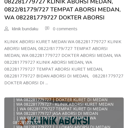
082281779727 KLINIK ABORSI MEDAN,
WA 082281779727 DOKTER ABORSI DI MEDAN
| WA 08228*1779*727 TEMPAT KURET DI MEDAN
0822/81779/727 TEMPAT ABORSI MEDAN,
| WA )082281779727) JASA ABORSI DI MEDAN
WA 082281779727 DOKTER ABORSI
| WA 0822#8177#9727 TEMPAT ABORSI MEDAN
| | WA 082281779727 | | LOKASI ABORSI DI MEDAN
| ABORSI AMAN DI MEDAN
klinik bundaku
0 comments
| WA 082281779727 TEMPAT KURET MEDAN
WA 082281779727 BIDAN MELAYANI KURET WA
0822817797
KLINIK ABORSI KURET MEDAN WA 082281779727 KLINIK
| WA 082281779727BIDAN PRAKTEK MEDAN
ABORSI MEDAN, 0822/81779/727 TEMPAT ABORSI
JUAL OBAT ABORSI DI MEDAN
| TEMPAT ABORSI DI MEDAN
MEDAN, WA 082281779727 DOKTER ABORSI MEDAN, WA
| HTTPS://WA.ME/6282281779727 WA 082-281-779-727 K
082281779727 KLINIK ABORSI MEDAN, WA
| WA 082281779727 KLINIK ABORSI KURET DI MEDAN
| WA 082281779727 TEMPAT ABORSI DI MEDAN
082281779727 TEMPAT ABORSI KURET MEDAN,
| WA 082281779727 BIDAN ABORSI DI MEDAN
082281779727 BIDAN ABORSI DI MEDAN, 082281779727
| WA 082281779727 TEMPAT ABORSI MEDAN
| 0822-8177-9727 DOKTER ABORSI DI MEDAN
DOKTER ABORSI DI ...
| WA 082281779727 TEMPAT ABORSI KURET DI MEDAN
| WA 082281779727 DOKTER ABORSI DI MEDAN
| WA 082281779727 KLINIK ABORSI DI MEDAN
| WA 082281779727 | DOKTER KURET DI MEDAN
| WA 082281779727 - KLINIK ABORSI KURET MEDAN
| | WA 082281779727 TEMPAT KURET DI MEDAN
| WA 082281779727 JASA ABORSI DI MEDAN
| | WA 082281779727 | KURET AMAN | WA
KLINIK ABORSI KURET MEDAN WA 082281779727 KLINIK
082281779727
A
| WA 082281779727 | | LOKASI ABORSI DI MEDAN