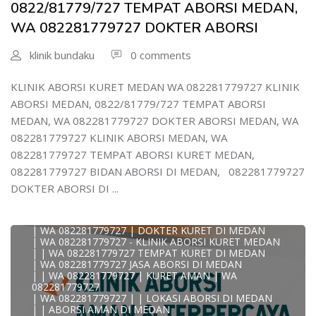
| WA 08228*1779*727 TEMPAT KURET DI MEDAN
0822/81779/727 TEMPAT ABORSI MEDAN,
| WA )082281779727) JASA ABORSI DI MEDAN
WA 082281779727 DOKTER ABORSI
| WA 0822#8177#9727 TEMPAT ABORSI MEDAN
| | WA 082281779727 | | LOKASI ABORSI DI MEDAN
| ABORSI AMAN DI MEDAN
klinik bundaku
0 comments
| WA 082281779727 TEMPAT KURET MEDAN
WA 082281779727 BIDAN MELAYANI KURET WA
0822817797
KLINIK ABORSI KURET MEDAN WA 082281779727 KLINIK
| WA 082281779727BIDAN PRAKTEK MEDAN
ABORSI MEDAN, 0822/81779/727 TEMPAT ABORSI
JUAL OBAT ABORSI DI MEDAN
| TEMPAT ABORSI DI MEDAN
MEDAN, WA 082281779727 DOKTER ABORSI MEDAN, WA
| HTTPS://WA.ME/6282281779727 WA 082-281-779-727 K
082281779727 KLINIK ABORSI MEDAN, WA
| WA 082281779727 KLINIK ABORSI KURET DI MEDAN
| WA 082281779727 TEMPAT ABORSI DI MEDAN
082281779727 TEMPAT ABORSI KURET MEDAN,
| WA 082281779727 BIDAN ABORSI DI MEDAN
082281779727 BIDAN ABORSI DI MEDAN, 082281779727
| WA 082281779727 TEMPAT ABORSI MEDAN
| 0822-8177-9727 DOKTER ABORSI DI MEDAN
DOKTER ABORSI DI ...
| WA 082281779727 TEMPAT ABORSI KURET DI MEDAN
| WA 082281779727 DOKTER ABORSI DI MEDAN
| WA 082281779727 KLINIK ABORSI DI MEDAN
| WA 082281779727 | DOKTER KURET DI MEDAN
| WA 082281779727 - KLINIK ABORSI KURET MEDAN
| | WA 082281779727 TEMPAT KURET DI MEDAN
| WA 082281779727 JASA ABORSI DI MEDAN
| | WA 082281779727 | KURET AMAN | WA
KLINIK ABORSI KURET MEDAN WA 082281779727 KLINIK
082281779727
A
| WA 082281779727 | | LOKASI ABORSI DI MEDAN
0822/81779/727 TEMPAT ABORSI MEDAN
| | ABORSI AMAN DI MEDAN
WA 082281779727 DOKTER ABORSI MEDAN