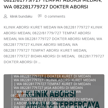
0822/81779/727 TEMPAT ABORSI MEDAN,
| WA )082281779727) JASA ABORSI DI MEDAN
WA 082281779727 DOKTER ABORSI
| WA 0822#8177#9727 TEMPAT ABORSI MEDAN
| | WA 082281779727 | | LOKASI ABORSI DI MEDAN
| ABORSI AMAN DI MEDAN
klinik bundaku
0 comments
| WA 082281779727 TEMPAT KURET MEDAN
WA 082281779727 BIDAN MELAYANI KURET WA
0822817797
KLINIK ABORSI KURET MEDAN WA 082281779727 KLINIK
| WA 082281779727BIDAN PRAKTEK MEDAN
ABORSI MEDAN, 0822/81779/727 TEMPAT ABORSI
JUAL OBAT ABORSI DI MEDAN
| TEMPAT ABORSI DI MEDAN
MEDAN, WA 082281779727 DOKTER ABORSI MEDAN, WA
| HTTPS://WA.ME/6282281779727 WA 082-281-779-727 K
082281779727 KLINIK ABORSI MEDAN, WA
| WA 082281779727 KLINIK ABORSI KURET DI MEDAN
| WA 082281779727 TEMPAT ABORSI DI MEDAN
082281779727 TEMPAT ABORSI KURET MEDAN,
| WA 082281779727 BIDAN ABORSI DI MEDAN
082281779727 BIDAN ABORSI DI MEDAN, 082281779727
| WA 082281779727 TEMPAT ABORSI MEDAN
| 0822-8177-9727 DOKTER ABORSI DI MEDAN
DOKTER ABORSI DI ...
| WA 082281779727 TEMPAT ABORSI KURET DI MEDAN
| WA 082281779727 DOKTER ABORSI DI MEDAN
| WA 082281779727 KLINIK ABORSI DI MEDAN
| WA 082281779727 | DOKTER KURET DI MEDAN
| WA 082281779727 - KLINIK ABORSI KURET MEDAN
| | WA 082281779727 TEMPAT KURET DI MEDAN
| WA 082281779727 JASA ABORSI DI MEDAN
| | WA 082281779727 | KURET AMAN | WA
KLINIK ABORSI KURET MEDAN WA 082281779727 KLINIK
082281779727
A
| WA 082281779727 | | LOKASI ABORSI DI MEDAN
0822/81779/727 TEMPAT ABORSI MEDAN
| | ABORSI AMAN DI MEDAN
WA 082281779727 DOKTER ABORSI MEDAN
| WA 082281779727 | BIDAN MELAYANI KURET WA