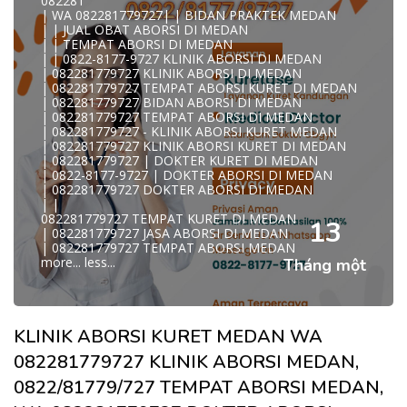
082281
WA 082281779727 TEMPAT ABORSI KURET MEDAN
| WA 082281779727| | BIDAN PRAKTEK MEDAN
082281779727 BIDAN ABORSI DI MEDAN
| | JUAL OBAT ABORSI DI MEDAN
082281779727 DOKTER ABORSI DI MEDAN
| | TEMPAT ABORSI DI MEDAN
WA 0822*81779*727 TEMPAT ABORSI MEDAN
| | 0822-8177-9727 KLINIK ABORSI DI MEDAN
WA 082281779727 DOKTER KURET DI MEDAN
| 082281779727 KLINIK ABORSI DI MEDAN
WA 082281779727 TEMPAT KURET DI MEDAN
| 082281779727 TEMPAT ABORSI KURET DI MEDAN
WA 082281779727 JASA ABORSI DI MEDAN
| 082281779727 BIDAN ABORSI DI MEDAN
| WA 082-281-779-727 KURET AMAN WA 082281779727
| 082281779727 TEMPAT ABORSI DI MEDAN
TE
| 082281779727 - KLINIK ABORSI KURET MEDAN
| WA 082-281-779-727 LOKASI ABORSI DI MEDAN
| 082281779727 KLINIK ABORSI KURET DI MEDAN
082-281-779-727 ABORSI AMAN DI MEDAN
| 082281779727 | DOKTER KURET DI MEDAN
| WA 082281779727 BIDAN MELAYANI KURET WA
| 0822-8177-9727 | DOKTER ABORSI DI MEDAN
08228177
| 082281779727 DOKTER ABORSI DI MEDAN
WA 082281779727 BIDAN PRAKTEK MEDAN
| |
| KLINIK ABORSI MEDAN
082281779727 TEMPAT KURET DI MEDAN
WA 082281779727 TEMPAT ABORSI DI MEDAN
13
| 082281779727 JASA ABORSI DI MEDAN
| 082281779727 KLINIK ABORSI MEDAN
| 082281779727 TEMPAT ABORSI MEDAN
| WA 0822-8177-9727 DOKTER ABORSI DI MEDAN
more...
less...
Tháng một
| WA 082*2817797*27 BIDAN ABORSI DI MEDAN
| WA 0822*81779*727 KLINIK KURET DI MEDAN
WA 082281779727 KURET AMAN | WA 082281779727
KLINI
| WA 0822/81779/727 TEMPAT ABORSI KURET MEDAN
KLINIK ABORSI KURET MEDAN WA
| WA 082/281779/727 KLINIK ABORSI KURET DI MEDAN
| WA 082281779727 DOKTER KURET DI MEDAN
082281779727 KLINIK ABORSI MEDAN,
WA 082281779727 DOKTER ABORSI DI MEDAN
| WA 08228*1779*727 TEMPAT KURET DI MEDAN
0822/81779/727 TEMPAT ABORSI MEDAN,
| WA )082281779727) JASA ABORSI DI MEDAN