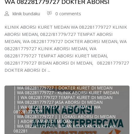
WA 082281779727 DOKTER ABORSI
| WA 0822#8177#9727 TEMPAT ABORSI MEDAN
| | WA 082281779727 | | LOKASI ABORSI DI MEDAN
| ABORSI AMAN DI MEDAN
klinik bundaku
0 comments
| WA 082281779727 TEMPAT KURET MEDAN
WA 082281779727 BIDAN MELAYANI KURET WA
0822817797
KLINIK ABORSI KURET MEDAN WA 082281779727 KLINIK
| WA 082281779727BIDAN PRAKTEK MEDAN
ABORSI MEDAN, 0822/81779/727 TEMPAT ABORSI
JUAL OBAT ABORSI DI MEDAN
| TEMPAT ABORSI DI MEDAN
MEDAN, WA 082281779727 DOKTER ABORSI MEDAN, WA
| HTTPS://WA.ME/6282281779727 WA 082-281-779-727 K
082281779727 KLINIK ABORSI MEDAN, WA
| WA 082281779727 KLINIK ABORSI KURET DI MEDAN
| WA 082281779727 TEMPAT ABORSI DI MEDAN
082281779727 TEMPAT ABORSI KURET MEDAN,
| WA 082281779727 BIDAN ABORSI DI MEDAN
082281779727 BIDAN ABORSI DI MEDAN, 082281779727
| WA 082281779727 TEMPAT ABORSI MEDAN
| 0822-8177-9727 DOKTER ABORSI DI MEDAN
DOKTER ABORSI DI ...
| WA 082281779727 TEMPAT ABORSI KURET DI MEDAN
| WA 082281779727 DOKTER ABORSI DI MEDAN
| WA 082281779727 KLINIK ABORSI DI MEDAN
| WA 082281779727 | DOKTER KURET DI MEDAN
| WA 082281779727 - KLINIK ABORSI KURET MEDAN
| | WA 082281779727 TEMPAT KURET DI MEDAN
| WA 082281779727 JASA ABORSI DI MEDAN
| | WA 082281779727 | KURET AMAN | WA
082281779727
| WA 082281779727 | | LOKASI ABORSI DI MEDAN
| | ABORSI AMAN DI MEDAN
| WA 082281779727 | BIDAN MELAYANI KURET WA
082281