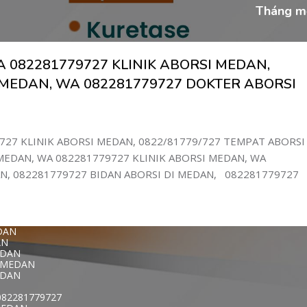
ET MEDAN
Tháng m
T DI MEDAN
DAN
AN
MEDAN
N
 082281779727 KLINIK ABORSI MEDAN,
DAN
I MEDAN
 MEDAN, WA 082281779727 DOKTER ABORSI
WA 0822817797
727 KLINIK ABORSI MEDAN, 0822/81779/727 TEMPAT ABORSI
1-779-727 K
EDAN, WA 082281779727 KLINIK ABORSI MEDAN, WA
DI MEDAN
N, 082281779727 BIDAN ABORSI DI MEDAN, 082281779727
DAN
AN
N
AN
 DI MEDAN
DAN
AN
EDAN
T MEDAN
727 KLINIK A
EDAN
082281779727