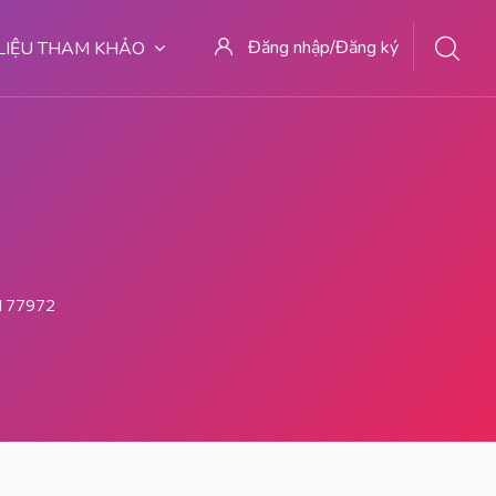
Đăng nhập/Đăng ký
 LIỆU THAM KHẢO
779727 Dokter Aborsi Di Medan