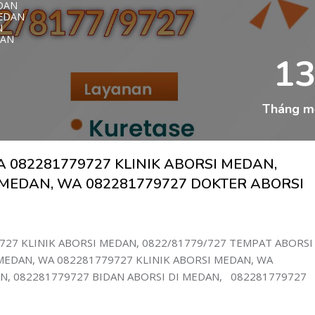
EDAN
MEDAN
N
AN
DAN
MEDAN
1
EDAN
DAN
779727 KLINI
ET MEDAN
Tháng m
T DI MEDAN
DAN
AN
MEDAN
N
 082281779727 KLINIK ABORSI MEDAN,
DAN
I MEDAN
 MEDAN, WA 082281779727 DOKTER ABORSI
WA 0822817797
727 KLINIK ABORSI MEDAN, 0822/81779/727 TEMPAT ABORSI
1-779-727 K
EDAN, WA 082281779727 KLINIK ABORSI MEDAN, WA
DI MEDAN
N, 082281779727 BIDAN ABORSI DI MEDAN, 082281779727
DAN
AN
N
AN