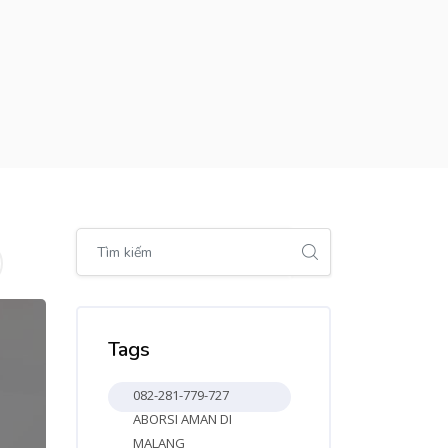
Bỏ qua [Cocoon] Global search (sidebar)
Bỏ qua Tags
Tags
082-281-779-727
ABORSI AMAN DI
MALANG