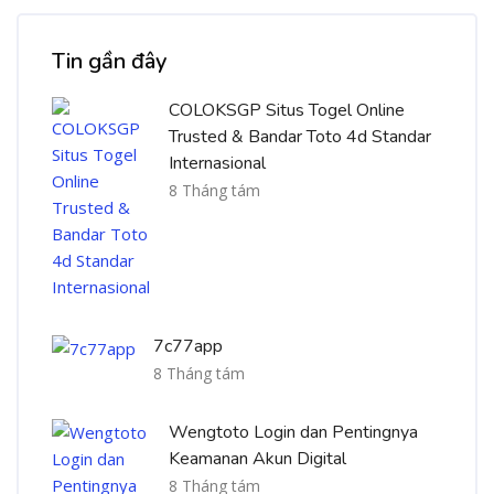
Bỏ qua [Cocoon] Recent blog posts list
Tin gần đây
COLOKSGP Situs Togel Online
Trusted & Bandar Toto 4d Standar
Internasional
8 Tháng tám
7c77app
8 Tháng tám
Wengtoto Login dan Pentingnya
Keamanan Akun Digital
8 Tháng tám