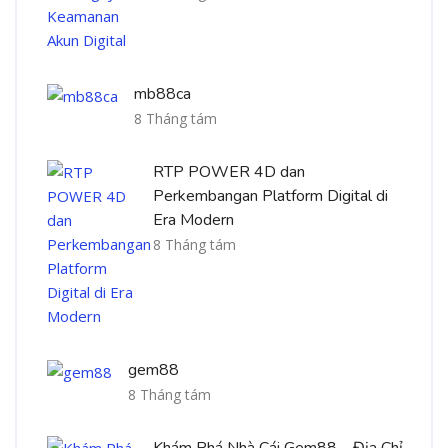
mb88ca
8 Tháng tám
RTP POWER 4D dan
Perkembangan Platform Digital di
Era Modern
8 Tháng tám
gem88
8 Tháng tám
Khám Phá Nhà Cái Gem88 – Địa Chỉ