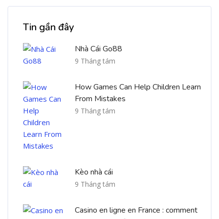
Bỏ qua [Cocoon] Recent blog posts list
Tin gần đây
Nhà Cái Go88
9 Tháng tám
How Games Can Help Children Learn
From Mistakes
9 Tháng tám
Kèo nhà cái
9 Tháng tám
Casino en ligne en France : comment