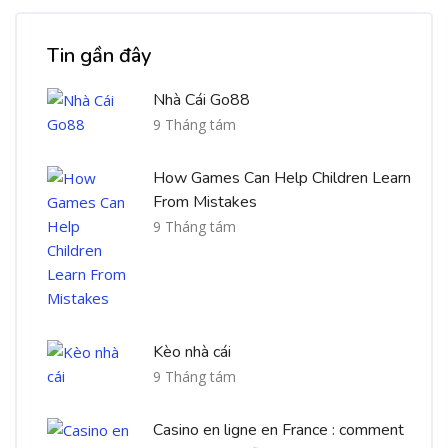
Bỏ qua [Cocoon] Recent blog posts list
Tin gần đây
Nhà Cái Go88
9 Tháng tám
How Games Can Help Children Learn
From Mistakes
9 Tháng tám
Kèo nhà cái
9 Tháng tám
Casino en ligne en France : comment