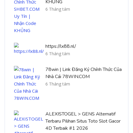
KHỦNG
6 Tháng tám
https://lx88.nl/
6 Tháng tám
78win | Link Đăng Ký Chính Thức Của
Nhà Cái 78WIN.COM
6 Tháng tám
ALEXISTOGEL > GENS Alternatif
Terbaru Pilihan Situs Toto Slot Gacor
4D Terbaik #1 2026