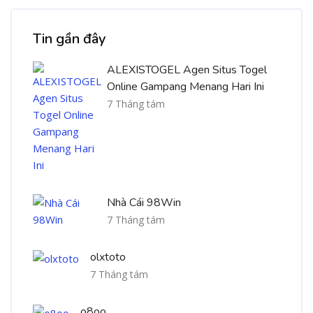
Bỏ qua [Cocoon] Recent blog posts list
Tin gần đây
ALEXISTOGEL Agen Situs Togel
Online Gampang Menang Hari Ini
7 Tháng tám
Nhà Cái 98Win
7 Tháng tám
olxtoto
7 Tháng tám
o8oo