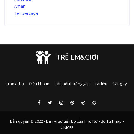
TRẺ EM&GIỚI
Trang chủ
Điều khoản
Câu hỏi thường gặp
Tài liệu
Đăng ký
Bản quyền © 2022 - Ban vì sự tiến bộ của Phụ Nữ - Bộ Tư Pháp -
UNICEF