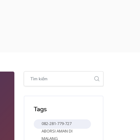
Bỏ qua [Cocoon] Global search (sidebar)
Bỏ qua Tags
Tags
082-281-779-727
ABORSI AMAN DI
MALANG