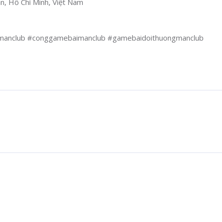
n, Hồ Chí Minh, Việt Nam
anclub #conggamebaimanclub #gamebaidoithuongmanclub