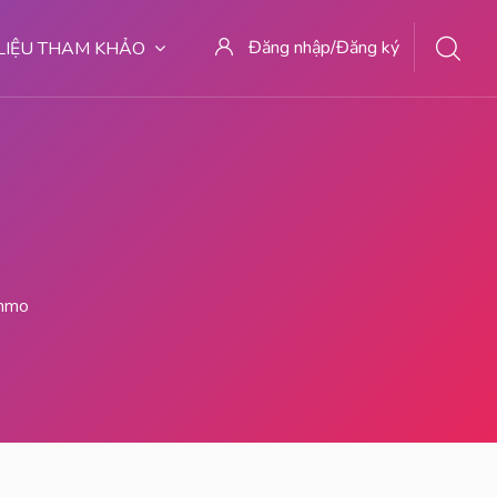
Đăng nhập/Đăng ký
 LIỆU THAM KHẢO
immo