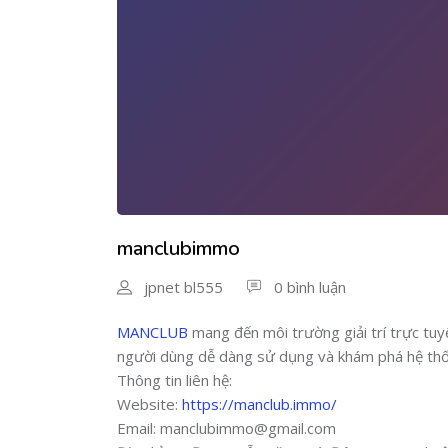
manclubimmo
jpnet bl555
0 bình luận
MANCLUB
mang đến môi trường giải trí trực tuyế
người dùng dễ dàng sử dụng và khám phá hệ thố
Thông tin liên hệ:
Website:
https://manclub.immo/
Email: manclubimmo@gmail.com