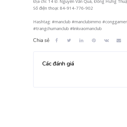
Địa chỉ: 14 Đ. Nguyễn Văn Quá, Đông Hưng Thuậ
Số điện thoại: 84-914-776-902
Hashtag: #manclub #manclubimmo #conggamem
#trangchumanclub #linkvaomanclub
Chia sẻ
Các đánh giá