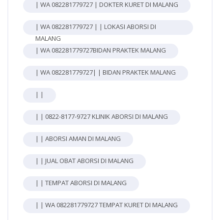
| WA 082281779727 | DOKTER KURET DI MALANG
| WA 082281779727 | | LOKASI ABORSI DI
MALANG
| WA 082281779727BIDAN PRAKTEK MALANG
| WA 082281779727| | BIDAN PRAKTEK MALANG
| |
| | 0822-8177-9727 KLINIK ABORSI DI MALANG
| | ABORSI AMAN DI MALANG
| | JUAL OBAT ABORSI DI MALANG
| | TEMPAT ABORSI DI MALANG
| | WA 082281779727 TEMPAT KURET DI MALANG