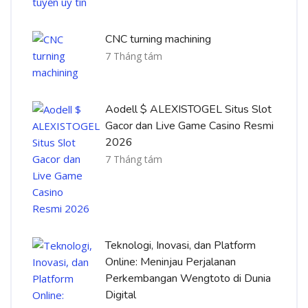
CNC turning machining
7 Tháng tám
Aodell $ ALEXISTOGEL Situs Slot
Gacor dan Live Game Casino Resmi
2026
7 Tháng tám
Teknologi, Inovasi, dan Platform
Online: Meninjau Perjalanan
Perkembangan Wengtoto di Dunia
Digital