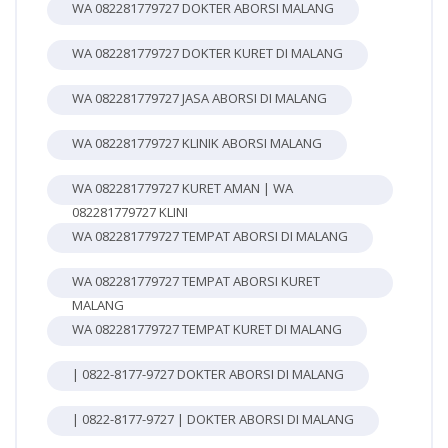
WA 082281779727 DOKTER ABORSI MALANG
WA 082281779727 DOKTER KURET DI MALANG
WA 082281779727 JASA ABORSI DI MALANG
WA 082281779727 KLINIK ABORSI MALANG
WA 082281779727 KURET AMAN | WA
082281779727 KLINI
WA 082281779727 TEMPAT ABORSI DI MALANG
WA 082281779727 TEMPAT ABORSI KURET
MALANG
WA 082281779727 TEMPAT KURET DI MALANG
| 0822-8177-9727 DOKTER ABORSI DI MALANG
| 0822-8177-9727 | DOKTER ABORSI DI MALANG