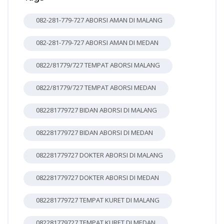
082-281-779-727 ABORSI AMAN DI MALANG
082-281-779-727 ABORSI AMAN DI MEDAN
0822/81779/727 TEMPAT ABORSI MALANG
0822/81779/727 TEMPAT ABORSI MEDAN
082281779727 BIDAN ABORSI DI MALANG
082281779727 BIDAN ABORSI DI MEDAN
082281779727 DOKTER ABORSI DI MALANG
082281779727 DOKTER ABORSI DI MEDAN
082281779727 TEMPAT KURET DI MALANG
082281779727 TEMPAT KURET DI MEDAN