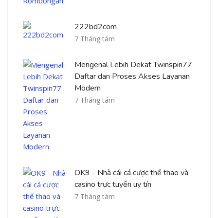
222bd2com
7 Tháng tám
Mengenal Lebih Dekat Twinspin77
Daftar dan Proses Akses Layanan
Modern
7 Tháng tám
OK9 - Nhà cái cá cược thể thao và
casino trực tuyến uy tín
7 Tháng tám