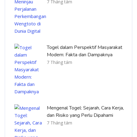
7 Tháng tám
Togel dalam Perspektif Masyarakat
Modern: Fakta dan Dampaknya
7 Tháng tám
Mengenal Togel: Sejarah, Cara Kerja,
dan Risiko yang Perlu Dipahami
7 Tháng tám