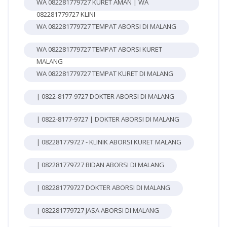
WA 082281779727 KURET AMAN | WA
082281779727 KLINI
WA 082281779727 TEMPAT ABORSI DI MALANG
WA 082281779727 TEMPAT ABORSI KURET
MALANG
WA 082281779727 TEMPAT KURET DI MALANG
| 0822-8177-9727 DOKTER ABORSI DI MALANG
| 0822-8177-9727 | DOKTER ABORSI DI MALANG
| 082281779727 - KLINIK ABORSI KURET MALANG
| 082281779727 BIDAN ABORSI DI MALANG
| 082281779727 DOKTER ABORSI DI MALANG
| 082281779727 JASA ABORSI DI MALANG