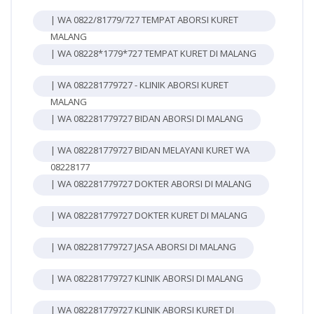
| WA 0822/81779/727 TEMPAT ABORSI KURET
MALANG
| WA 08228*1779*727 TEMPAT KURET DI MALANG
| WA 082281779727 - KLINIK ABORSI KURET
MALANG
| WA 082281779727 BIDAN ABORSI DI MALANG
| WA 082281779727 BIDAN MELAYANI KURET WA
08228177
| WA 082281779727 DOKTER ABORSI DI MALANG
| WA 082281779727 DOKTER KURET DI MALANG
| WA 082281779727 JASA ABORSI DI MALANG
| WA 082281779727 KLINIK ABORSI DI MALANG
| WA 082281779727 KLINIK ABORSI KURET DI