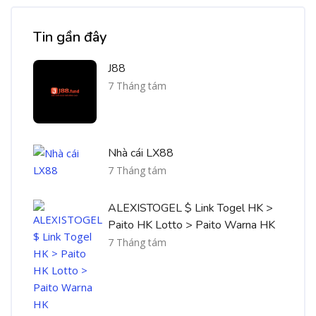
Bỏ qua [Cocoon] Recent blog posts list
Tin gần đây
J88
7 Tháng tám
Nhà cái LX88
7 Tháng tám
ALEXISTOGEL $ Link Togel HK >
Paito HK Lotto > Paito Warna HK
7 Tháng tám