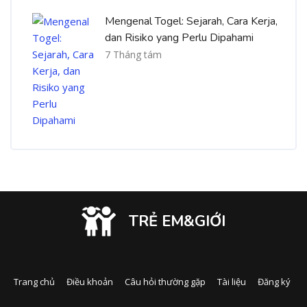
Mengenal Togel: Sejarah, Cara Kerja,
dan Risiko yang Perlu Dipahami
7 Tháng tám
TRẺ EM&GIỚI
Trang chủ
Điều khoản
Câu hỏi thường gặp
Tài liệu
Đăng ký