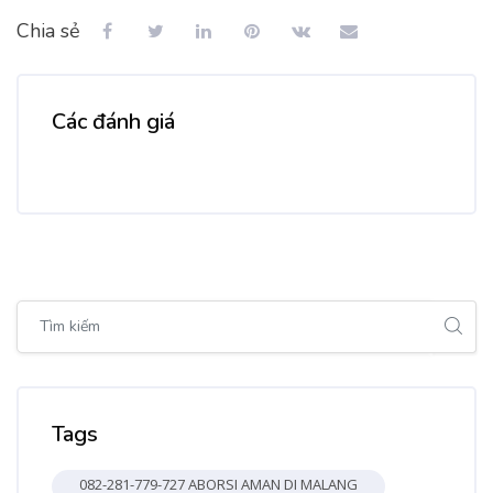
Chia sẻ
Các đánh giá
Bỏ qua [Cocoon] Global search (sidebar)
Bỏ qua Tags
Tags
082-281-779-727 ABORSI AMAN DI MALANG