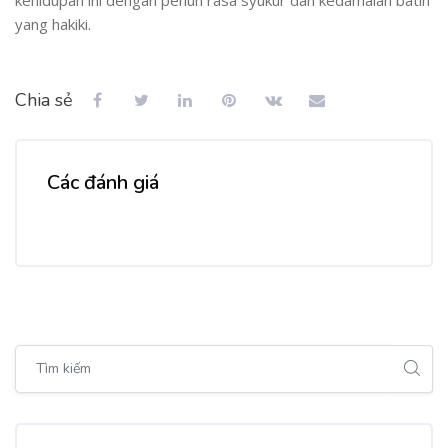
yang hakiki.
Chia sẻ
Các đánh giá
Bỏ qua [Cocoon] Global search (sidebar)
Bỏ qua Tags