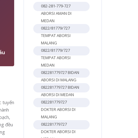
082-281-779-727
ABORSI AMAN DI
MEDAN
0822/81779/727
TEMPAT ABORSI
MALANG
0822/81779/727
áu
TEMPAT ABORSI
MEDAN
082281779727 BIDAN
ABORSI DI MALANG
082281779727 BIDAN
ABORSI DI MEDAN
c tuyến
082281779727
thành
DOKTER ABORSI DI
bạch,
MALANG
àng đều
082281779727
ong
DOKTER ABORSI DI