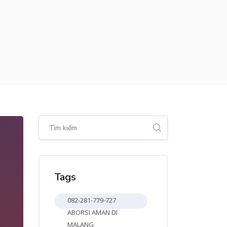
Bỏ qua [Cocoon] Global search (sidebar)
Bỏ qua Tags
Tags
082-281-779-727
ABORSI AMAN DI
MALANG