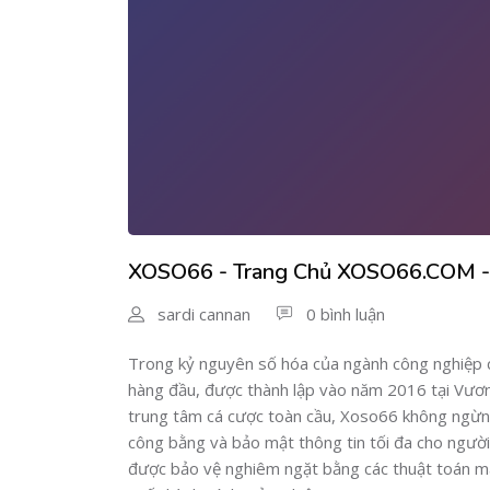
XOSO66 - Trang Chủ XOSO66.COM - 
sardi cannan
0 bình luận
Trong kỷ nguyên số hóa của ngành công nghiệp cá
hàng đầu, được thành lập vào năm 2016 tại Vương
trung tâm cá cược toàn cầu, Xoso66 không ngừn
công bằng và bảo mật thông tin tối đa cho người
được bảo vệ nghiêm ngặt bằng các thuật toán mã 