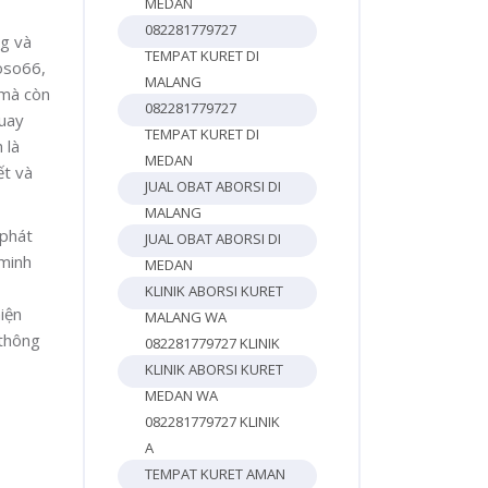
MEDAN
082281779727
ng và
TEMPAT KURET DI
Xoso66,
MALANG
 mà còn
082281779727
quay
TEMPAT KURET DI
 là
MEDAN
ết và
JUAL OBAT ABORSI DI
MALANG
 phát
JUAL OBAT ABORSI DI
 minh
MEDAN
KLINIK ABORSI KURET
iện
MALANG WA
 thông
082281779727 KLINIK
KLINIK ABORSI KURET
MEDAN WA
082281779727 KLINIK
A
TEMPAT KURET AMAN