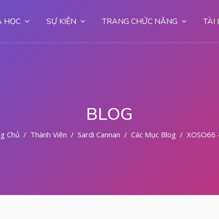
 HỌC
SỰ KIỆN
TRANG CHỨC NĂNG
TÀI
BLOG
ng Chủ
Thành Viên
Sardi Cannan
Các Mục Blog
XOSO66 -