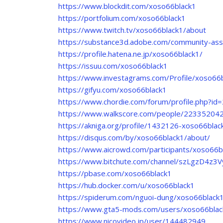
https://www.blockdit.com/xoso66black1
https://portfolium.com/xoso66black1
https://www.twitch.tv/xoso66black1/about
https://substance3d.adobe.com/community-a
https://profile.hatena.ne.jp/xoso66black1/
https://issuu.com/xoso66black1
https://www.investagrams.com/Profile/xoso66
https://gifyu.com/xoso66black1
https://www.chordie.com/forum/profile.php?i
https://www.walkscore.com/people/22335204
https://akniga.org/profile/1432126-xoso66blac
https://disqus.com/by/xoso66black1/about/
https://www.aicrowd.com/participants/xoso66b
https://www.bitchute.com/channel/szLgzD4z3V
https://pbase.com/xoso66black1
https://hub.docker.com/u/xoso66black1
https://spiderum.com/nguoi-dung/xoso66black
https://www.gta5-mods.com/users/xoso66blac
https://www.nicovideo.jp/user/144482949