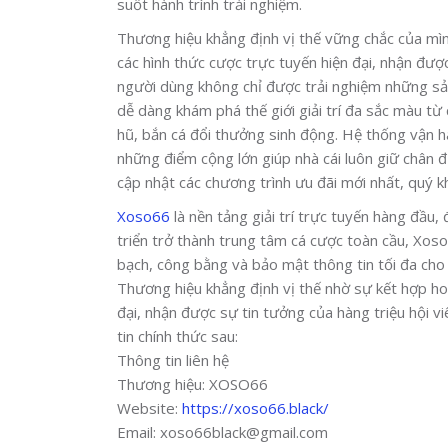
suốt hành trình trải nghiệm.
Thương hiệu khẳng định vị thế vững chắc của mìn
các hình thức cược trực tuyến hiện đại, nhận được
người dùng không chỉ được trải nghiệm những sản
dễ dàng khám phá thế giới giải trí đa sắc màu t
hũ, bắn cá đổi thưởng sinh động. Hệ thống vận hà
những điểm cộng lớn giúp nhà cái luôn giữ chân 
cập nhật các chương trình ưu đãi mới nhất, quý kh
Xoso66
là nền tảng giải trí trực tuyến hàng đầu
triển trở thành trung tâm cá cược toàn cầu, Xo
bạch, công bằng và bảo mật thông tin tối đa cho
Thương hiệu khẳng định vị thế nhờ sự kết hợp ho
đại, nhận được sự tin tưởng của hàng triệu hội vi
tin chính thức sau:
Thông tin liên hệ
Thương hiệu: XOSO66
Website:
https://xoso66.black/
Email: xoso66black@gmail.com