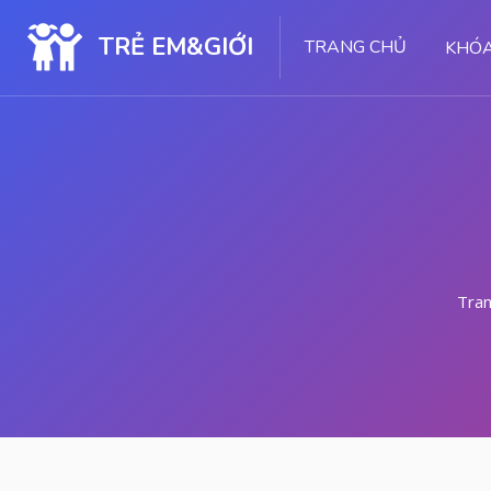
TRẺ EM&GIỚI
TRANG CHỦ
KHÓA
Tra
Chuyển tới nội dung chính
Bỏ qua [Cocoon] Featured Blog Posts Slider