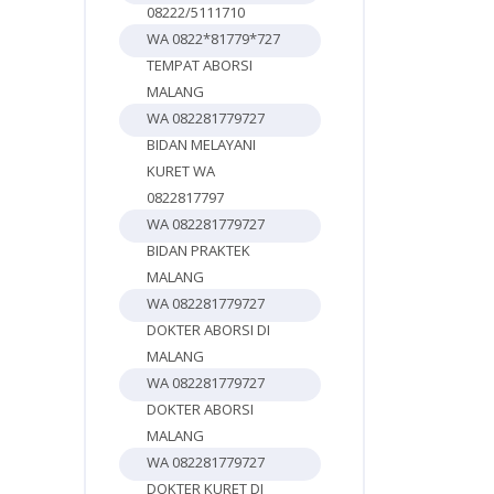
08222/5111710
WA 0822*81779*727
TEMPAT ABORSI
MALANG
WA 082281779727
BIDAN MELAYANI
KURET WA
0822817797
WA 082281779727
BIDAN PRAKTEK
MALANG
WA 082281779727
DOKTER ABORSI DI
MALANG
WA 082281779727
DOKTER ABORSI
MALANG
WA 082281779727
DOKTER KURET DI