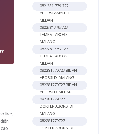
082-281-779-727
ABORSI AMAN DI
MEDAN
0822/81779/727
TEMPAT ABORSI
MALANG
0822/81779/727
ăm
TEMPAT ABORSI
MEDAN
082281779727 BIDAN
ABORSI DI MALANG
082281779727 BIDAN
ABORSI DI MEDAN
082281779727
DOKTER ABORSI DI
o live,
MALANG
 điện
082281779727
 cao
DOKTER ABORSI DI