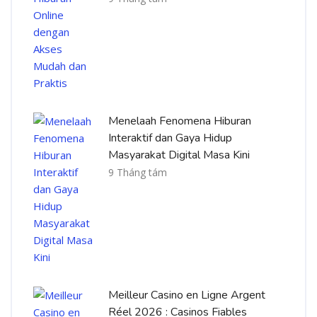
Menelaah Fenomena Hiburan
Interaktif dan Gaya Hidup
Masyarakat Digital Masa Kini
9 Tháng tám
Meilleur Casino en Ligne Argent
Réel 2026 : Casinos Fiables