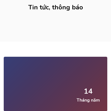
Tin tức, thông báo
14
Tháng năm