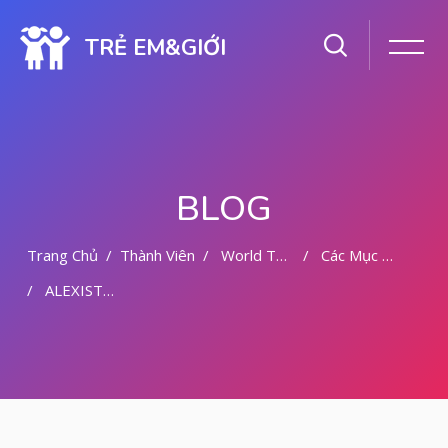
TRẺ EM&GIỚI
BLOG
Trang Chủ
Thành Viên
World Topic
Các Mục Blog
ALEXISTOGEL: Daftar Link Situs Bandar Judi Bola Online & Agen SBOBET Resmi Terpercaya 2026
Chuyển tới nội dung chính
Bỏ qua [Cocoon] Featured Blog Posts Slider