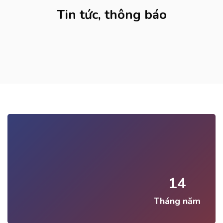
Tin tức, thông báo
14
Tháng năm