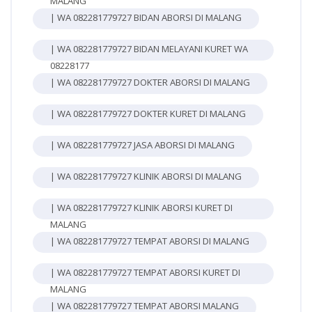
MALANG
| WA 082281779727 BIDAN ABORSI DI MALANG
| WA 082281779727 BIDAN MELAYANI KURET WA
08228177
| WA 082281779727 DOKTER ABORSI DI MALANG
| WA 082281779727 DOKTER KURET DI MALANG
| WA 082281779727 JASA ABORSI DI MALANG
| WA 082281779727 KLINIK ABORSI DI MALANG
| WA 082281779727 KLINIK ABORSI KURET DI
MALANG
| WA 082281779727 TEMPAT ABORSI DI MALANG
| WA 082281779727 TEMPAT ABORSI KURET DI
MALANG
| WA 082281779727 TEMPAT ABORSI MALANG