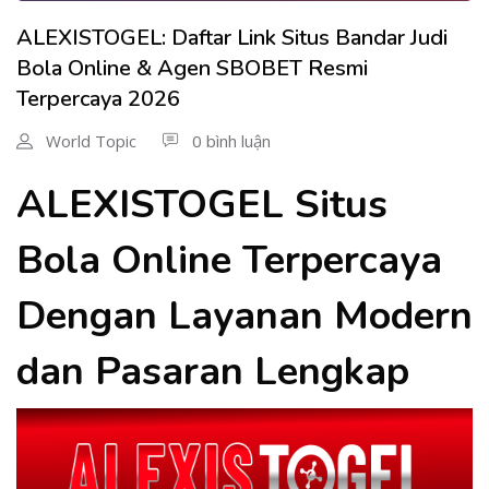
ALEXISTOGEL: Daftar Link Situs Bandar Judi
Bola Online & Agen SBOBET Resmi
Terpercaya 2026
World Topic
0 bình luận
ALEXISTOGEL Situs
Bola Online Terpercaya
Dengan Layanan Modern
dan Pasaran Lengkap