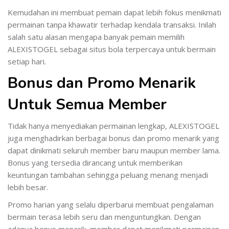
Kemudahan ini membuat pemain dapat lebih fokus menikmati
permainan tanpa khawatir terhadap kendala transaksi. Inilah
salah satu alasan mengapa banyak pemain memilih
ALEXISTOGEL sebagai situs bola terpercaya untuk bermain
setiap hari.
Bonus dan Promo Menarik
Untuk Semua Member
Tidak hanya menyediakan permainan lengkap, ALEXISTOGEL
juga menghadirkan berbagai bonus dan promo menarik yang
dapat dinikmati seluruh member baru maupun member lama.
Bonus yang tersedia dirancang untuk memberikan
keuntungan tambahan sehingga peluang menang menjadi
lebih besar.
Promo harian yang selalu diperbarui membuat pengalaman
bermain terasa lebih seru dan menguntungkan. Dengan
adanya bonus menarik, member dapat menikmati permainan