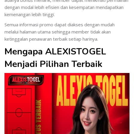
dengan modal lebih efisien dan kesempatan mendapatkan
kemenangan lebih tinggi.
Semua informasi promo dapat diakses dengan mudah
melalui halaman utama sehingga member tidak akan
ketinggalan penawaran terbaik setiap harinya.
Mengapa ALEXISTOGEL
Menjadi Pilihan Terbaik