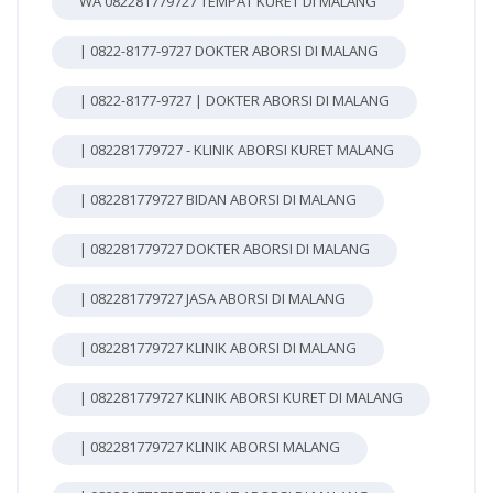
WA 082281779727 TEMPAT KURET DI MALANG
| 0822-8177-9727 DOKTER ABORSI DI MALANG
| 0822-8177-9727 | DOKTER ABORSI DI MALANG
| 082281779727 - KLINIK ABORSI KURET MALANG
| 082281779727 BIDAN ABORSI DI MALANG
| 082281779727 DOKTER ABORSI DI MALANG
| 082281779727 JASA ABORSI DI MALANG
| 082281779727 KLINIK ABORSI DI MALANG
| 082281779727 KLINIK ABORSI KURET DI MALANG
| 082281779727 KLINIK ABORSI MALANG