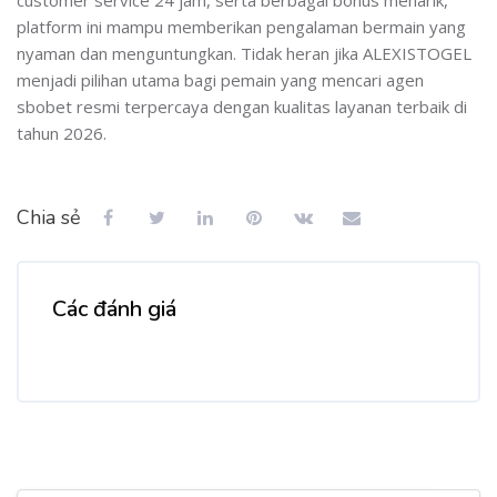
platform ini mampu memberikan pengalaman bermain yang
nyaman dan menguntungkan. Tidak heran jika ALEXISTOGEL
menjadi pilihan utama bagi pemain yang mencari agen
sbobet resmi terpercaya dengan kualitas layanan terbaik di
tahun 2026.
Chia sẻ
Các đánh giá