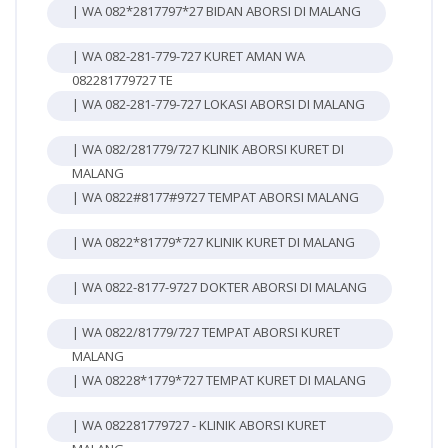
| WA 082*2817797*27 BIDAN ABORSI DI MALANG
| WA 082-281-779-727 KURET AMAN WA
082281779727 TE
| WA 082-281-779-727 LOKASI ABORSI DI MALANG
| WA 082/281779/727 KLINIK ABORSI KURET DI
MALANG
| WA 0822#8177#9727 TEMPAT ABORSI MALANG
| WA 0822*81779*727 KLINIK KURET DI MALANG
| WA 0822-8177-9727 DOKTER ABORSI DI MALANG
| WA 0822/81779/727 TEMPAT ABORSI KURET
MALANG
| WA 08228*1779*727 TEMPAT KURET DI MALANG
| WA 082281779727 - KLINIK ABORSI KURET