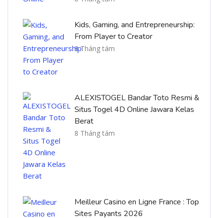
Kids, Gaming, and Entrepreneurship:
From Player to Creator
8 Tháng tám
ALEXISTOGEL Bandar Toto Resmi &
Situs Togel 4D Online Jawara Kelas
Berat
8 Tháng tám
Meilleur Casino en Ligne France : Top
Sites Payants 2026