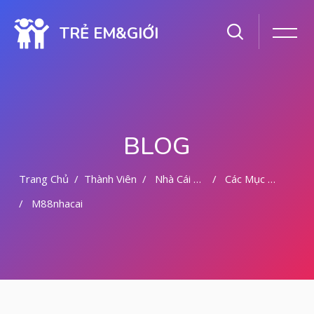
TRẺ EM&GIỚI
BLOG
Trang Chủ
Thành Viên
Nhà Cái 33WIN
Các Mục Blog
M88nhacai
Chuyển tới nội dung chính
Bỏ qua [Cocoon] Featured Blog Posts Slider