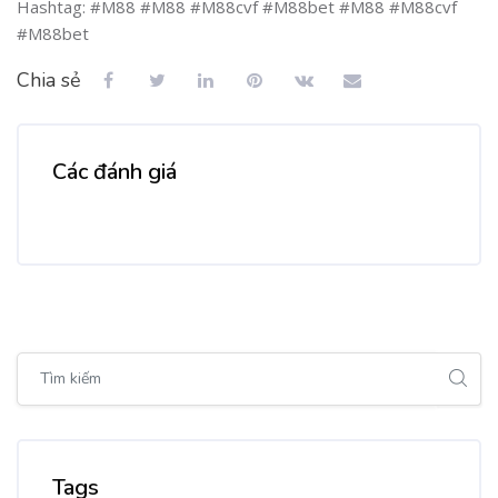
Hashtag: #M88 #M88 #M88cvf #M88bet #M88 #M88cvf
#M88bet
Chia sẻ
Các đánh giá
Bỏ qua [Cocoon] Global search (sidebar)
Bỏ qua Tags
Tags