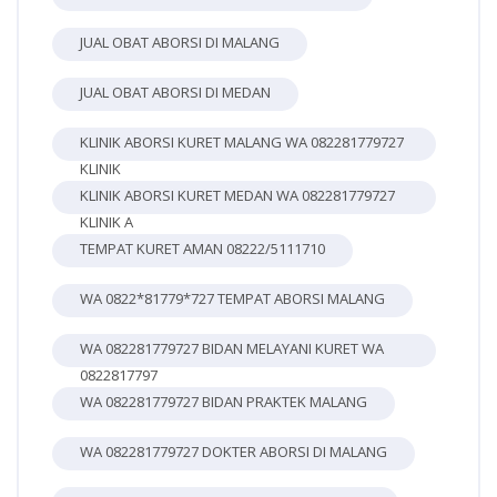
JUAL OBAT ABORSI DI MALANG
JUAL OBAT ABORSI DI MEDAN
KLINIK ABORSI KURET MALANG WA 082281779727
KLINIK
KLINIK ABORSI KURET MEDAN WA 082281779727
KLINIK A
TEMPAT KURET AMAN 08222/5111710
WA 0822*81779*727 TEMPAT ABORSI MALANG
WA 082281779727 BIDAN MELAYANI KURET WA
0822817797
WA 082281779727 BIDAN PRAKTEK MALANG
WA 082281779727 DOKTER ABORSI DI MALANG