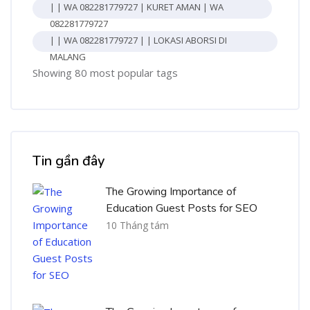
| | WA 082281779727 | KURET AMAN | WA
082281779727
| | WA 082281779727 | | LOKASI ABORSI DI
MALANG
Showing 80 most popular tags
Bỏ qua [Cocoon] Recent blog posts list
Tin gần đây
The Growing Importance of
Education Guest Posts for SEO
10 Tháng tám