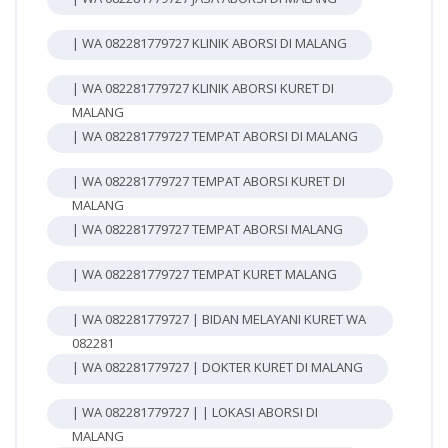
| WA 082281779727 KLINIK ABORSI DI MALANG
| WA 082281779727 KLINIK ABORSI KURET DI
MALANG
| WA 082281779727 TEMPAT ABORSI DI MALANG
| WA 082281779727 TEMPAT ABORSI KURET DI
MALANG
| WA 082281779727 TEMPAT ABORSI MALANG
| WA 082281779727 TEMPAT KURET MALANG
| WA 082281779727 | BIDAN MELAYANI KURET WA
082281
| WA 082281779727 | DOKTER KURET DI MALANG
| WA 082281779727 | | LOKASI ABORSI DI
MALANG