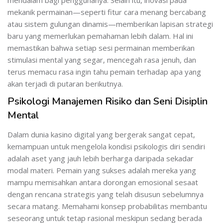
mekanik permainan—seperti fitur cara menang bercabang
atau sistem gulungan dinamis—memberikan lapisan strategi
baru yang memerlukan pemahaman lebih dalam. Hal ini
memastikan bahwa setiap sesi permainan memberikan
stimulasi mental yang segar, mencegah rasa jenuh, dan
terus memacu rasa ingin tahu pemain terhadap apa yang
akan terjadi di putaran berikutnya.
Psikologi Manajemen Risiko dan Seni Disiplin
Mental
Dalam dunia kasino digital yang bergerak sangat cepat,
kemampuan untuk mengelola kondisi psikologis diri sendiri
adalah aset yang jauh lebih berharga daripada sekadar
modal materi. Pemain yang sukses adalah mereka yang
mampu memisahkan antara dorongan emosional sesaat
dengan rencana strategis yang telah disusun sebelumnya
secara matang. Memahami konsep probabilitas membantu
seseorang untuk tetap rasional meskipun sedang berada