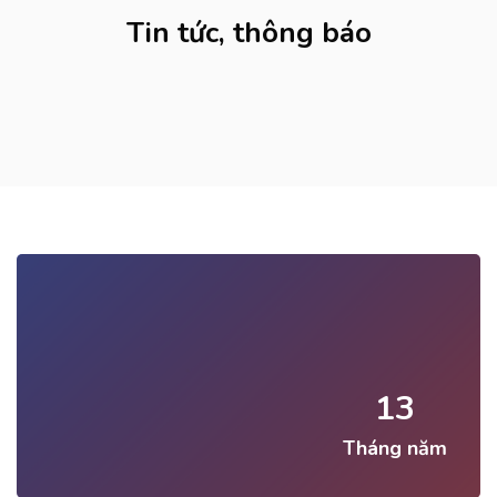
Tin tức, thông báo
13
Tháng năm