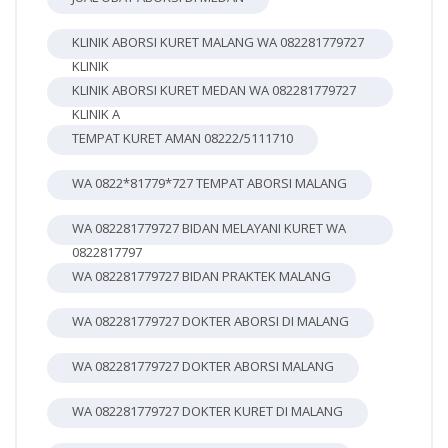
KLINIK ABORSI KURET MALANG WA 082281779727
KLINIK
KLINIK ABORSI KURET MEDAN WA 082281779727
KLINIK A
TEMPAT KURET AMAN 08222/5111710
WA 0822*81779*727 TEMPAT ABORSI MALANG
WA 082281779727 BIDAN MELAYANI KURET WA
0822817797
WA 082281779727 BIDAN PRAKTEK MALANG
WA 082281779727 DOKTER ABORSI DI MALANG
WA 082281779727 DOKTER ABORSI MALANG
WA 082281779727 DOKTER KURET DI MALANG