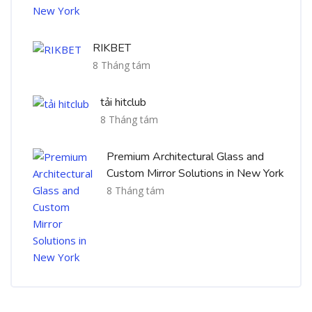
RIKBET
8 Tháng tám
tải hitclub
8 Tháng tám
Premium Architectural Glass and
Custom Mirror Solutions in New York
8 Tháng tám