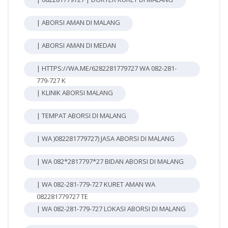
| ABORSI AMAN DI MALANG
| ABORSI AMAN DI MEDAN
| HTTPS://WA.ME/6282281779727 WA 082-281-
779-727 K
| KLINIK ABORSI MALANG
| TEMPAT ABORSI DI MALANG
| WA )082281779727) JASA ABORSI DI MALANG
| WA 082*2817797*27 BIDAN ABORSI DI MALANG
| WA 082-281-779-727 KURET AMAN WA
082281779727 TE
| WA 082-281-779-727 LOKASI ABORSI DI MALANG