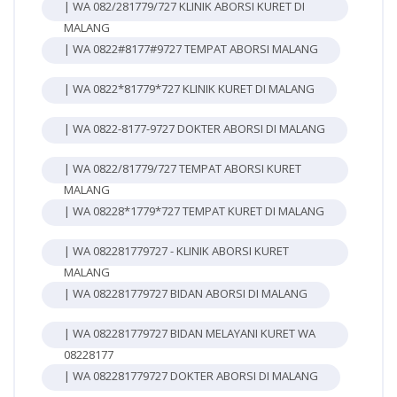
| WA 082/281779/727 KLINIK ABORSI KURET DI
MALANG
| WA 0822#8177#9727 TEMPAT ABORSI MALANG
| WA 0822*81779*727 KLINIK KURET DI MALANG
| WA 0822-8177-9727 DOKTER ABORSI DI MALANG
| WA 0822/81779/727 TEMPAT ABORSI KURET
MALANG
| WA 08228*1779*727 TEMPAT KURET DI MALANG
| WA 082281779727 - KLINIK ABORSI KURET
MALANG
| WA 082281779727 BIDAN ABORSI DI MALANG
| WA 082281779727 BIDAN MELAYANI KURET WA
08228177
| WA 082281779727 DOKTER ABORSI DI MALANG