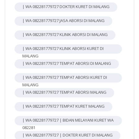
| WA 082281779727 DOKTER KURET DI MALANG
| WA 082281779727 JASA ABORSI DI MALANG
| WA 082281779727 KLINIK ABORSI DI MALANG
| WA 082281779727 KLINIK ABORSI KURET DI
MALANG
| WA 082281779727 TEMPAT ABORSI DI MALANG
| WA 082281779727 TEMPAT ABORSI KURET DI
MALANG
| WA 082281779727 TEMPAT ABORSI MALANG
| WA 082281779727 TEMPAT KURET MALANG
| WA 082281779727 | BIDAN MELAYANI KURET WA
082281
| WA 082281779727 | DOKTER KURET DI MALANG