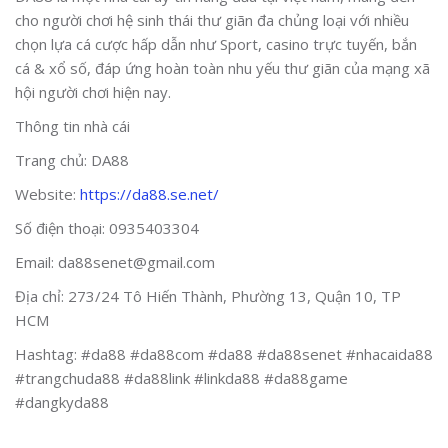
cho người chơi hệ sinh thái thư giãn đa chủng loại với nhiều
chọn lựa cá cược hấp dẫn như Sport, casino trực tuyến, bắn
cá & xổ số, đáp ứng hoàn toàn nhu yếu thư giãn của mạng xã
hội người chơi hiện nay.
Thông tin nhà cái
Trang chủ: DA88
Website:
https://da88.se.net/
Số điện thoại: 0935403304
Email: da88senet@gmail.com
Địa chỉ: 273/24 Tô Hiến Thành, Phường 13, Quận 10, TP
HCM
Hashtag: #da88 #da88com #da88 #da88senet #nhacaida88
#trangchuda88 #da88link #linkda88 #da88game
#dangkyda88