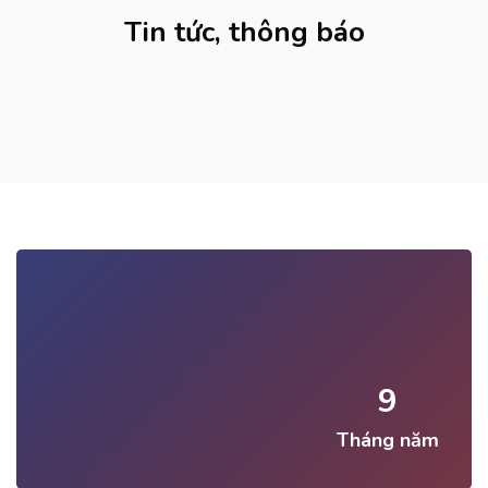
Tin tức, thông báo
9
Tháng năm