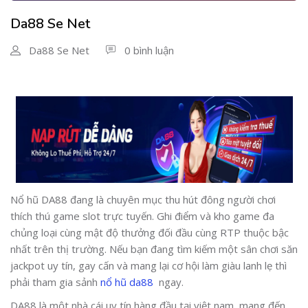
Da88 Se Net
Da88 Se Net
0 bình luận
Nổ hũ DA88 đang là chuyên mục thu hút đông người chơi
thích thú game slot trực tuyến. Ghi điểm và kho game đa
chủng loại cùng mật độ thưởng đối đầu cùng RTP thuộc bậc
nhất trên thị trường. Nếu bạn đang tìm kiếm một sân chơi săn
jackpot uy tín, gay cấn và mang lại cơ hội làm giàu lanh lẹ thì
phải tham gia sảnh
nổ hũ da88
ngay.
DA88 là một nhà cái uy tín hàng đầu tại việt nam, mang đến