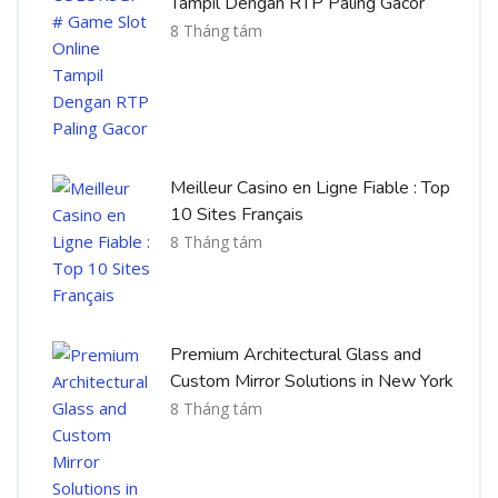
Tampil Dengan RTP Paling Gacor
8 Tháng tám
Meilleur Casino en Ligne Fiable : Top
10 Sites Français
8 Tháng tám
Premium Architectural Glass and
Custom Mirror Solutions in New York
8 Tháng tám