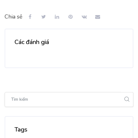
Chia sẻ
Các đánh giá
Bỏ qua [Cocoon] Global search (sidebar)
Bỏ qua Tags
Tags