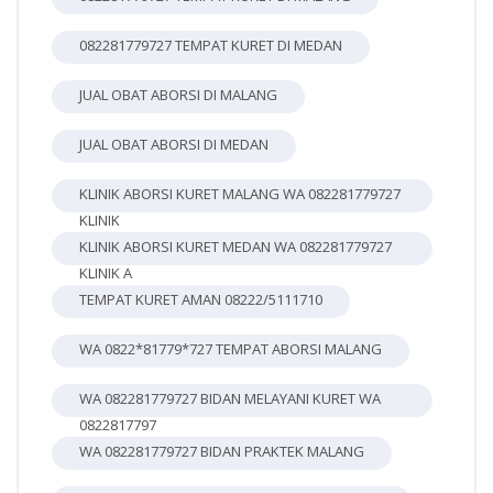
082281779727 TEMPAT KURET DI MEDAN
JUAL OBAT ABORSI DI MALANG
JUAL OBAT ABORSI DI MEDAN
KLINIK ABORSI KURET MALANG WA 082281779727
KLINIK
KLINIK ABORSI KURET MEDAN WA 082281779727
KLINIK A
TEMPAT KURET AMAN 08222/5111710
WA 0822*81779*727 TEMPAT ABORSI MALANG
WA 082281779727 BIDAN MELAYANI KURET WA
0822817797
WA 082281779727 BIDAN PRAKTEK MALANG