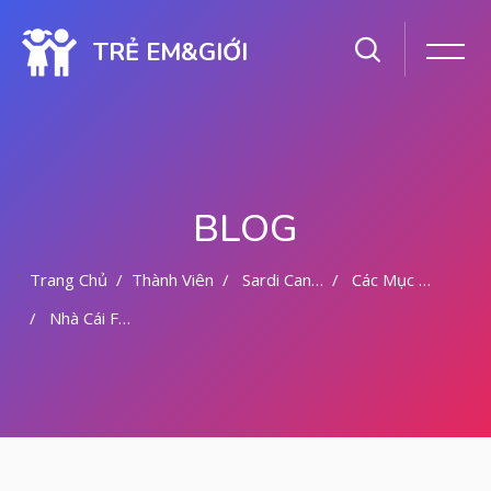
TRẺ EM&GIỚI
BLOG
Trang Chủ
Thành Viên
Sardi Cannan
Các Mục Blog
Nhà Cái Five88
Chuyển tới nội dung chính
Bỏ qua [Cocoon] Featured Blog Posts Slider