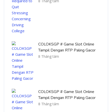
8 Tháng tám
COLOKSGP # Game Slot Online
Tampil Dengan RTP Paling Gacor
8 Tháng tám
COLOKSGP # Game Slot Online
Tampil Dengan RTP Paling Gacor
8 Tháng tám