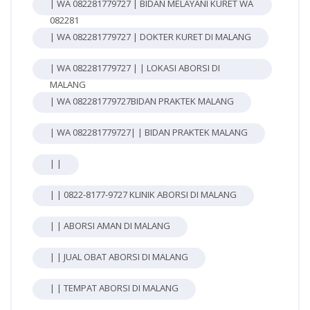
| WA 082281779727 | BIDAN MELAYANI KURET WA
082281
| WA 082281779727 | DOKTER KURET DI MALANG
| WA 082281779727 | | LOKASI ABORSI DI
MALANG
| WA 082281779727BIDAN PRAKTEK MALANG
| WA 082281779727| | BIDAN PRAKTEK MALANG
| |
| | 0822-8177-9727 KLINIK ABORSI DI MALANG
| | ABORSI AMAN DI MALANG
| | JUAL OBAT ABORSI DI MALANG
| | TEMPAT ABORSI DI MALANG