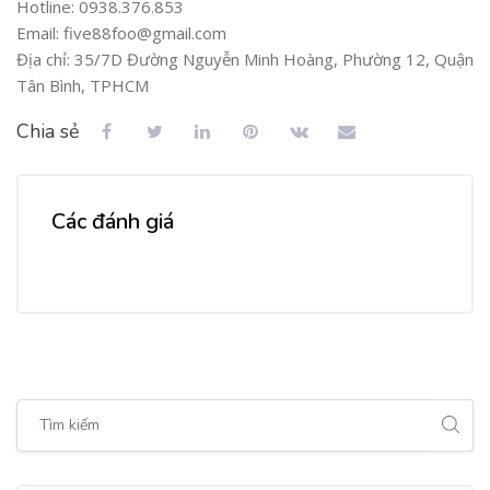
Hotline: 0938.376.853
Email: five88foo@gmail.com
Địa chỉ: 35/7D Đường Nguyễn Minh Hoàng, Phường 12, Quận
Tân Bình, TPHCM
Chia sẻ
Các đánh giá
Bỏ qua [Cocoon] Global search (sidebar)