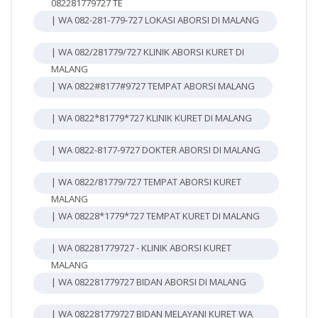
082281779727 TE
| WA 082-281-779-727 LOKASI ABORSI DI MALANG
| WA 082/281779/727 KLINIK ABORSI KURET DI
MALANG
| WA 0822#8177#9727 TEMPAT ABORSI MALANG
| WA 0822*81779*727 KLINIK KURET DI MALANG
| WA 0822-8177-9727 DOKTER ABORSI DI MALANG
| WA 0822/81779/727 TEMPAT ABORSI KURET
MALANG
| WA 08228*1779*727 TEMPAT KURET DI MALANG
| WA 082281779727 - KLINIK ABORSI KURET
MALANG
| WA 082281779727 BIDAN ABORSI DI MALANG
| WA 082281779727 BIDAN MELAYANI KURET WA