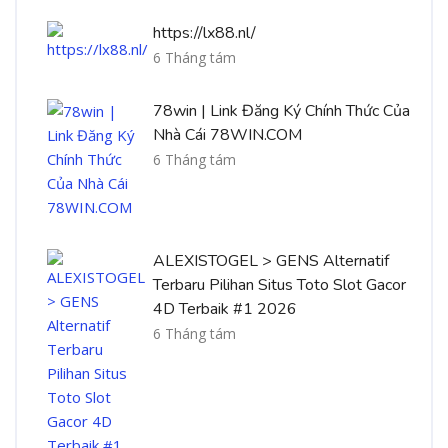
https://lx88.nl/
6 Tháng tám
78win | Link Đăng Ký Chính Thức Của
Nhà Cái 78WIN.COM
6 Tháng tám
ALEXISTOGEL > GENS Alternatif
Terbaru Pilihan Situs Toto Slot Gacor
4D Terbaik #1 2026
6 Tháng tám