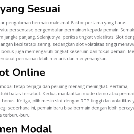
 yang Sesuai
agar pengalaman bermain maksimal. Faktor pertama yang harus
, yaitu persentase pengembalian permainan kepada pemain. Semak
angka panjang. Selanjutnya, periksa tingkat volatilitas. Slot den
gan kecil tetapi sering, sedangkan slot volatilitas tinggi menaw
r bonus juga memengaruhi tingkat keseruan dan fokus pemain. Me
membuat permainan lebih menarik dan menyenangkan.
ot Online
r modal tetap terjaga dan peluang menang meningkat. Pertama,
atuhi batas tersebut. Kedua, manfaatkan mode demo atau perma
bonus. Ketiga, pilih mesin slot dengan RTP tinggi dan volatilitas
gi sederhana ini, pemain baru bisa bermain dengan lebih percaya 
a terburu-buru.
men Modal