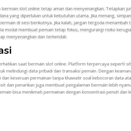
 bermain slot online tetap aman dan menyenangkan. Tetapkan ju
dana yang diperlukan untuk kebutuhan utama. Jika menang, simpan
ermain di sesi berikutnya. Jika kalah, jangan tergoda menambah 
ola modal membuat pemain tetap fokus, mengurangi risiko kerugi
ap menyenangkan dan terkendali.
asi
atikan saat bermain slot online. Platform terpercaya seperti si
tuk melindungi data pribadi dan transaksi pemain. Dengan keaman
i dan keseruan permainan tanpa khawatir soal kebocoran data at
t dan penarikan juga membuat pengalaman bermain lebih nyam
main bisa menikmati permainan dengan konsentrasi penuh dan l