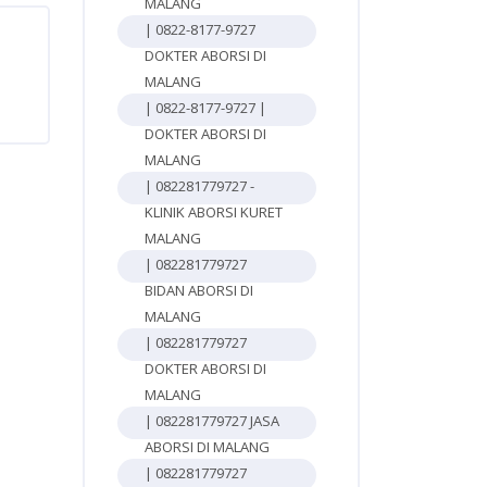
MALANG
| 0822-8177-9727
DOKTER ABORSI DI
MALANG
| 0822-8177-9727 |
DOKTER ABORSI DI
MALANG
| 082281779727 -
KLINIK ABORSI KURET
MALANG
| 082281779727
BIDAN ABORSI DI
MALANG
| 082281779727
DOKTER ABORSI DI
MALANG
| 082281779727 JASA
ABORSI DI MALANG
| 082281779727