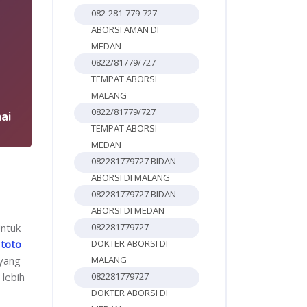
082-281-779-727
ABORSI AMAN DI
MEDAN
0822/81779/727
TEMPAT ABORSI
MALANG
0822/81779/727
ai
TEMPAT ABORSI
MEDAN
082281779727 BIDAN
ABORSI DI MALANG
082281779727 BIDAN
ABORSI DI MEDAN
Untuk
082281779727
 toto
DOKTER ABORSI DI
 yang
MALANG
lebih
082281779727
DOKTER ABORSI DI