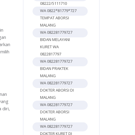
08222/5111710
WA 0822*81779*727
TEMPAT ABORSI
MALANG
in
WA 082281779727
gan
BIDAN MELAYANI
arkan
KURET WA
milih
0822817797
WA 082281779727
BIDAN PRAKTEK
MALANG
WA 082281779727
DOKTER ABORSI DI
inan
MALANG
 yang
WA 082281779727
diri,
DOKTER ABORSI
MALANG
WA 082281779727
DOKTER KURET DI