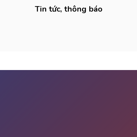
Tin tức, thông báo