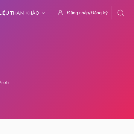
Đăng nhập/Đăng ký
 LIỆU THAM KHẢO
rofesional Bermain Slot Online