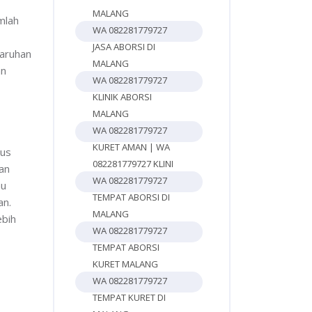
MALANG
mlah
WA 082281779727
JASA ABORSI DI
taruhan
MALANG
an
WA 082281779727
KLINIK ABORSI
MALANG
WA 082281779727
KURET AMAN | WA
tus
082281779727 KLINI
an
WA 082281779727
au
TEMPAT ABORSI DI
an.
MALANG
ebih
WA 082281779727
TEMPAT ABORSI
KURET MALANG
WA 082281779727
TEMPAT KURET DI