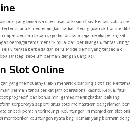
ine
tradisional yang biasanya ditemukan di kasino fisik. Pemain cukup m
 tertentu untuk memenangkan hadiah. Keunggulan slot online dib
main dapat bermain kapan saja dan di mana saja melalui perangkat
gan berbagai tema menarik mulai dari petualangan, fantasi, hingg
n selalu terasa berbeda dan seru. Mode demo yang tersedia di
a strategi sebelum bermain dengan uang asli.
 Slot Online
an yang membuatnya lebih menarik dibanding slot fisik. Pertama
ain bermain tanpa terikat jam operasional kasino. Kedua, fitur
ackpot progresif, dan bonus mini games meningkatkan peluang
form terpercaya seperti situs toto memastikan pengalaman ber
a pribadi pemain terlindungi. Keuntungan ini menjadikan slot onl
si memberikan keuntungan nyata bagi pemain yang bermain den