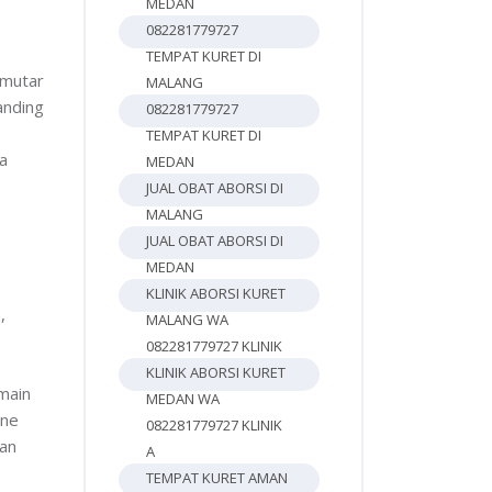
MEDAN
082281779727
TEMPAT KURET DI
emutar
MALANG
anding
082281779727
TEMPAT KURET DI
a
MEDAN
JUAL OBAT ABORSI DI
MALANG
JUAL OBAT ABORSI DI
MEDAN
KLINIK ABORSI KURET
,
MALANG WA
082281779727 KLINIK
KLINIK ABORSI KURET
main
MEDAN WA
ine
082281779727 KLINIK
gan
A
TEMPAT KURET AMAN