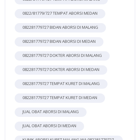
0822/81779/727 TEMPAT ABORSI MEDAN
082281779727 BIDAN ABORSI DI MALANG
082281779727 BIDAN ABORSI DI MEDAN
082281779727 DOKTER ABORSI DI MALANG
082281779727 DOKTER ABORSI DI MEDAN
082281779727 TEMPAT KURET DI MALANG
082281779727 TEMPAT KURET DI MEDAN
JUAL OBAT ABORSI DI MALANG
JUAL OBAT ABORSI DI MEDAN
KLINIK ABORSI KURET MALANG WA 082281779727