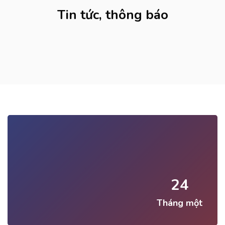
Tin tức, thông báo
24
Tháng một