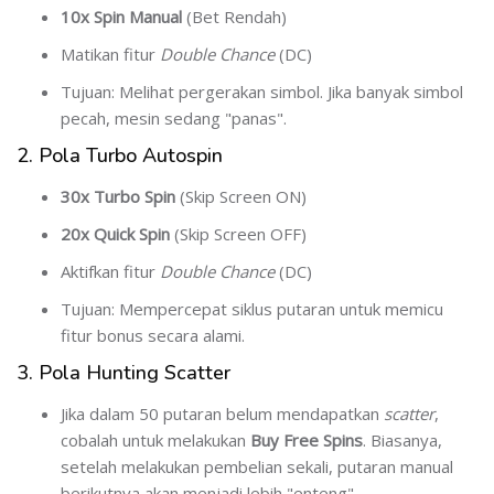
10x Spin Manual
(Bet Rendah)
Matikan fitur
Double Chance
(DC)
Tujuan: Melihat pergerakan simbol. Jika banyak simbol
pecah, mesin sedang "panas".
2. Pola Turbo Autospin
30x Turbo Spin
(Skip Screen ON)
20x Quick Spin
(Skip Screen OFF)
Aktifkan fitur
Double Chance
(DC)
Tujuan: Mempercepat siklus putaran untuk memicu
fitur bonus secara alami.
3. Pola Hunting Scatter
Jika dalam 50 putaran belum mendapatkan
scatter
,
cobalah untuk melakukan
Buy Free Spins
. Biasanya,
setelah melakukan pembelian sekali, putaran manual
berikutnya akan menjadi lebih "enteng".