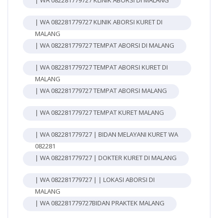
| WA 082281779727 KLINIK ABORSI KURET DI
MALANG
| WA 082281779727 TEMPAT ABORSI DI MALANG
| WA 082281779727 TEMPAT ABORSI KURET DI
MALANG
| WA 082281779727 TEMPAT ABORSI MALANG
| WA 082281779727 TEMPAT KURET MALANG
| WA 082281779727 | BIDAN MELAYANI KURET WA
082281
| WA 082281779727 | DOKTER KURET DI MALANG
| WA 082281779727 | | LOKASI ABORSI DI
MALANG
| WA 082281779727BIDAN PRAKTEK MALANG