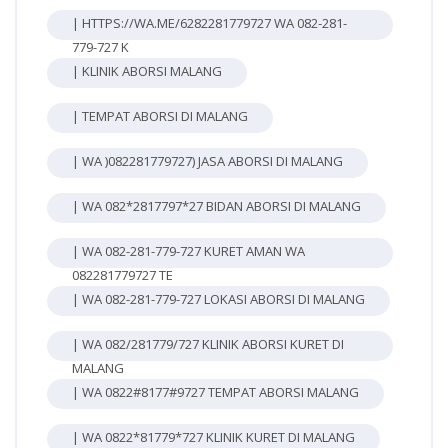
| HTTPS://WA.ME/6282281779727 WA 082-281-
779-727 K
| KLINIK ABORSI MALANG
| TEMPAT ABORSI DI MALANG
| WA )082281779727) JASA ABORSI DI MALANG
| WA 082*2817797*27 BIDAN ABORSI DI MALANG
| WA 082-281-779-727 KURET AMAN WA
082281779727 TE
| WA 082-281-779-727 LOKASI ABORSI DI MALANG
| WA 082/281779/727 KLINIK ABORSI KURET DI
MALANG
| WA 0822#8177#9727 TEMPAT ABORSI MALANG
| WA 0822*81779*727 KLINIK KURET DI MALANG