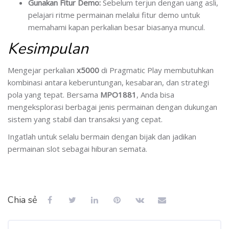
Gunakan Fitur Demo:
Sebelum terjun dengan uang asli,
pelajari ritme permainan melalui fitur demo untuk
memahami kapan perkalian besar biasanya muncul.
Kesimpulan
Mengejar perkalian
x5000
di Pragmatic Play membutuhkan
kombinasi antara keberuntungan, kesabaran, dan strategi
pola yang tepat. Bersama
MPO1881
, Anda bisa
mengeksplorasi berbagai jenis permainan dengan dukungan
sistem yang stabil dan transaksi yang cepat.
Ingatlah untuk selalu bermain dengan bijak dan jadikan
permainan slot sebagai hiburan semata.
Chia sẻ