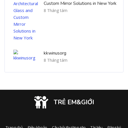
Custom Mirror Solutions in New York
8 Tháng tám
kkwinusorg
8 Tháng tám
TRẺ EM&GIỚI
Trang chủ
Điều khoản
Câu hỏi thường gặp
Tài liệu
Đăng ký