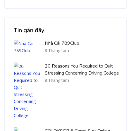
Bỏ qua [Cocoon] Recent blog posts list
Tin gần đây
Nhà Cái 789Club
8 Tháng tám
20 Reasons You Required to Quit
Stressing Concerning Driving College
8 Tháng tám
COLOKSGP # Game Slot Online