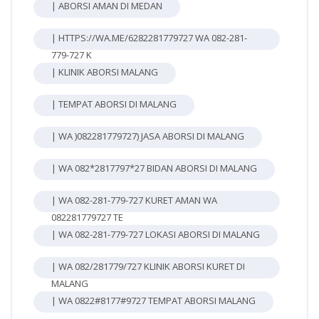
| ABORSI AMAN DI MEDAN
| HTTPS://WA.ME/6282281779727 WA 082-281-
779-727 K
| KLINIK ABORSI MALANG
| TEMPAT ABORSI DI MALANG
| WA )082281779727) JASA ABORSI DI MALANG
| WA 082*2817797*27 BIDAN ABORSI DI MALANG
| WA 082-281-779-727 KURET AMAN WA
082281779727 TE
| WA 082-281-779-727 LOKASI ABORSI DI MALANG
| WA 082/281779/727 KLINIK ABORSI KURET DI
MALANG
| WA 0822#8177#9727 TEMPAT ABORSI MALANG