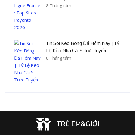
8 Tháng tám
Tin Soi Kèo Bóng Đá Hôm Nay | Tỷ
Lệ Kèo Nhà Cái 5 Trực Tuyến
8 Tháng tám
TRẺ EM&GIỚI