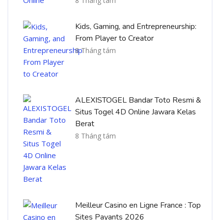
8 Tháng tám
Kids, Gaming, and Entrepreneurship:
From Player to Creator
8 Tháng tám
ALEXISTOGEL Bandar Toto Resmi &
Situs Togel 4D Online Jawara Kelas
Berat
8 Tháng tám
Meilleur Casino en Ligne France : Top
Sites Payants 2026