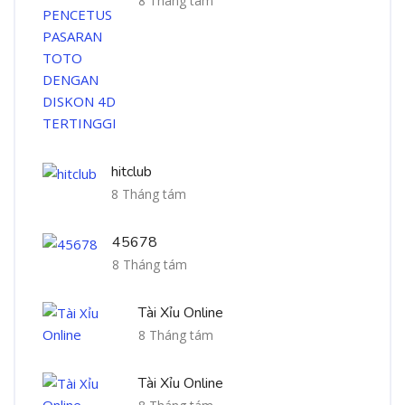
8 Tháng tám
hitclub
8 Tháng tám
45678
8 Tháng tám
Tài Xỉu Online
8 Tháng tám
Tài Xỉu Online