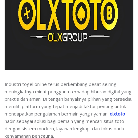
Industri togel online terus berkembang pesat seiring
meningkatnya minat pengguna terhadap hiburan digital yang
praktis dan aman. Di tengah banyaknya pilihan yang tersedia,
memilih platform yang tepat menjadi faktor penting untuk
mendapatkan pengalaman bermain yang nyaman.
olxtoto
hadir sebagai solusi bagi pemain yang mencari situs toto
dengan sistem modern, layanan lengkap, dan fokus pada
kenyamanan pengguna.