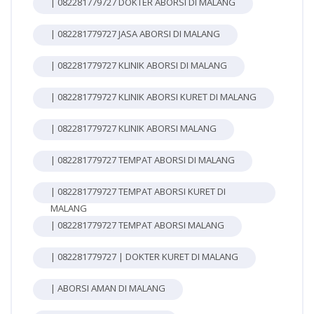
| 082281779727 DOKTER ABORSI DI MALANG
| 082281779727 JASA ABORSI DI MALANG
| 082281779727 KLINIK ABORSI DI MALANG
| 082281779727 KLINIK ABORSI KURET DI MALANG
| 082281779727 KLINIK ABORSI MALANG
| 082281779727 TEMPAT ABORSI DI MALANG
| 082281779727 TEMPAT ABORSI KURET DI
MALANG
| 082281779727 TEMPAT ABORSI MALANG
| 082281779727 | DOKTER KURET DI MALANG
| ABORSI AMAN DI MALANG