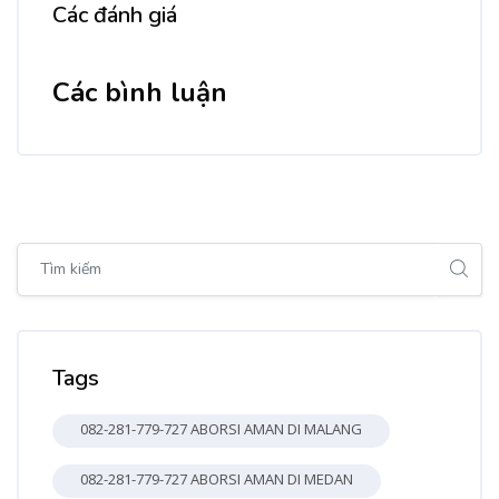
Các đánh giá
Các bình luận
Bỏ qua [Cocoon] Global search (sidebar)
Bỏ qua Tags
Tags
082-281-779-727 ABORSI AMAN DI MALANG
082-281-779-727 ABORSI AMAN DI MEDAN