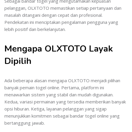
Sebagai bandar togel yang mengutamakan kepuasan
pelanggan, OLXTOTO memastikan setiap pertanyaan dan
masalah ditangani dengan cepat dan profesional.
Pendekatan ini menciptakan pengalaman pengguna yang
lebih positif dan berkelanjutan.
Mengapa OLXTOTO Layak
Dipilih
Ada beberapa alasan mengapa OLXTOTO menjadi pilihan
banyak pemain togel online. Pertama, platform ini
menawarkan sistem yang stabil dan mudah digunakan.
Kedua, variasi permainan yang tersedia memberikan banyak
opsi hiburan. Ketiga, layanan pelanggan yang sigap
menunjukkan komitmen sebagai bandar togel online yang
bertanggung jawab.