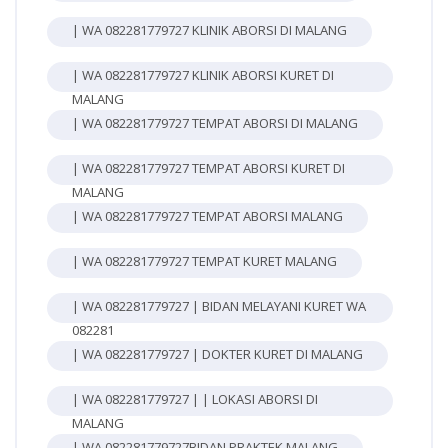
| WA 082281779727 KLINIK ABORSI DI MALANG
| WA 082281779727 KLINIK ABORSI KURET DI
MALANG
| WA 082281779727 TEMPAT ABORSI DI MALANG
| WA 082281779727 TEMPAT ABORSI KURET DI
MALANG
| WA 082281779727 TEMPAT ABORSI MALANG
| WA 082281779727 TEMPAT KURET MALANG
| WA 082281779727 | BIDAN MELAYANI KURET WA
082281
| WA 082281779727 | DOKTER KURET DI MALANG
| WA 082281779727 | | LOKASI ABORSI DI
MALANG
| WA 082281779727BIDAN PRAKTEK MALANG